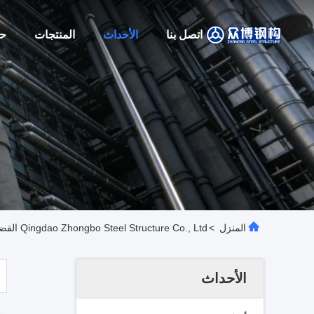
اتصل بنا
الأحداث
المنتجات
حو
المنزل
>
Qingdao Zhongbo Steel Structure Co., Ltd القضايا
الأحداث