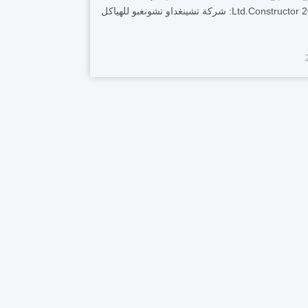
2013 Ltd.Constructor: شركة تشينغداو تشونغبو للهياكل
لاذية المحدودة يتضمن المشروع تصنيع وتركيب الهيكل
ئيسي للهيكل الفولاذي وزخرفة ألواح الألمنيوم للجدار
الخارجي....