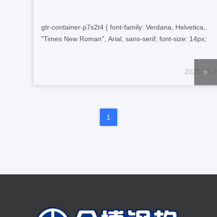
.gtr-container-p7s2t4 { font-family: Verdana, Helvetica,
"Times New Roman", Arial, sans-serif; font-size: 14px;
line-height: 1.6; color: #333; padding: 16px; box-sizing:
border-box; overflow-x: auto; } .gtr-container-p7s2t4 p {
2025-12-0
margin-bottom: 1em; text-align: left !important; word-
break: normal; ...
1