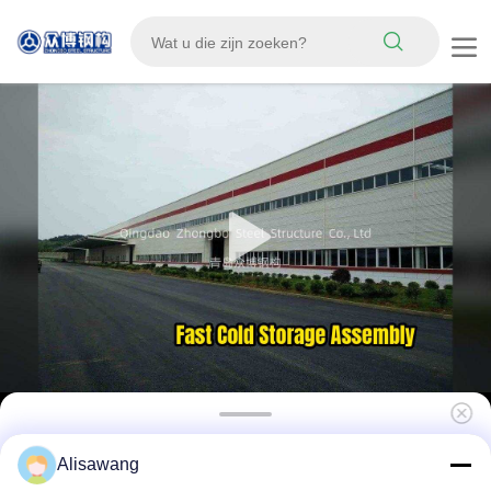
Vinnige assemblage PU Geïsoleerd
Alisawang
sandwichpaneel Stalen structuur