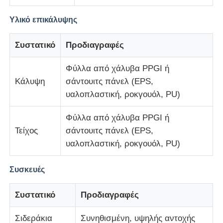
Υλικό επικάλυψης
αποθήκη μεταλλικών κατασκευών
Συστατικό
Προδιαγραφές
Εμπορικά κτίρια από χάλυβα
Φύλλα από χάλυβα PPGI ή
Κάλυψη
σάντουιτς πάνελ (EPS,
Δομές Εξόρυξης
υαλοπλαστική, ροκγουόλ, PU)
Φύλλα από χάλυβα PPGI ή
Αεροδρόμιο από χαλύβδινη κατασκευή
Τείχος
σάντουιτς πάνελ (EPS,
υαλοπλαστική, ροκγουόλ, PU)
Χάλυβα δομικό υλικό
Συσκευές
Πτηνοτροφείο από χάλυβα
Συστατικό
Προδιαγραφές
Σιδηροδρομική δομή Πύργος δεξαμενής νερού
Σιδεράκια
Συνηθισμένη, υψηλής αντοχής