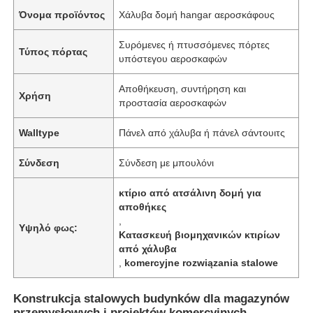
Όνομα προϊόντος
Χάλυβα δομή hangar αεροσκάφους
Συρόμενες ή πτυσσόμενες πόρτες
Τύπος πόρτας
υπόστεγου αεροσκαφών
Αποθήκευση, συντήρηση και
Χρήση
προστασία αεροσκαφών
Walltype
Πάνελ από χάλυβα ή πάνελ σάντουιτς
Σύνδεση
Σύνδεση με μπουλόνι
κτίριο από ατσάλινη δομή για
αποθήκες
,
Υψηλό φως:
Κατασκευή βιομηχανικών κτιρίων
από χάλυβα
,
komercyjne rozwiązania stalowe
Konstrukcja stalowych budynków dla magazynów
przemysłowych i projektów komercyjnych,