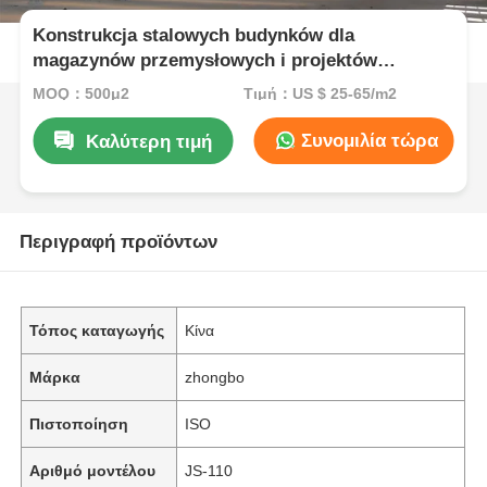
Konstrukcja stalowych budynków dla
magazynów przemysłowych i projektów
komercyjnych, zapewniająca stabilność
MOQ：500μ2
Τιμή：US $ 25-65/m2
konstrukcyjną i rozwiązania
Συνομιλία τώρα
Καλύτερη τιμή
Περιγραφή προϊόντων
Τόπος καταγωγής
Κίνα
Μάρκα
zhongbo
Πιστοποίηση
ISO
Αριθμό μοντέλου
JS-110