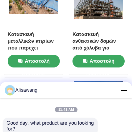
Κατασκευή
Κατασκευή
μεταλλικών κτιρίων
ανθεκτικών δομών
που παρέχει
από χάλυβα για
προκατασκευασμένα
βιομηχανικές
Αποστολή
Αποστολή
πάνελ μεγάλου
αποθήκες και
ανοίγματος για
εμπορικά έργα με
ερώτησης
ερώτησης
βιομηχανικές και
μονωτικό σχεδιασμό
αποθηκευτικές
και εύκολη
εφαρμογές
συντήρηση
Alisawang
11:41 AM
Good day, what product are you looking 
for?