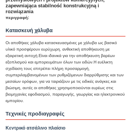
zapewniająca stabilność konstrukcyjną i
rozwiązania
περιγραφή:
Κατασκευή χάλυβα
Οι αποθήκες χάλυβα κατασκευασμένες με χάλυβα ως βασικό
υλικό προσφέρουν ευρύχωρη, ανθεκτική αποθήκευση με
εξαιρετική αντοχή.Είναι ιδανικά για την αποθήκευση βαρέων
εξοπλισμού και εμπορευμάτων όλων των ειδών.Η ευέλικτη
σχεδίαση τους επιτρέπει πλήρη προσαρμογή,
συμπεριλαμβανομένων των ρυθμιζόμενων διαρρύθμισης και των
μεσαίων ορόφων, για να ταιριάζουν με τις ειδικές ανάγκες.και
βιώσιμη, αυτές οι αποθήκες χρησιμοποιούνται ευρέως στις
Αρχική Σελίδα
βιομηχανίες εφοδιασμού, παραγωγής, γεωργίας και ηλεκτρονικού
εμπορίου.
Προϊόντα
Τεχνικές προδιαγραφές
Κεντρικό ατσάλινο πλαίσιο
Σχετικά με εμάς