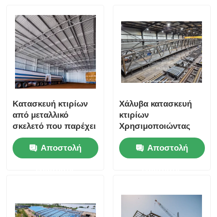
Κατασκευή κτιρίων
Χάλυβα κατασκευή
από μεταλλικό
κτιρίων
σκελετό που παρέχει
Χρησιμοποιώντας
στιβαρή και
προκατασκευασμένα
Αποστολή
Αποστολή
ανθεκτική κατασκευή
πάνελ σάντουιτς για
αποθηκών με
ανθεκτικές αποθήκες
ερώτησης
ερώτησης
προκατασκευασμένα
και βιομηχανικούς
πάνελ σάντουιτς
χώρους