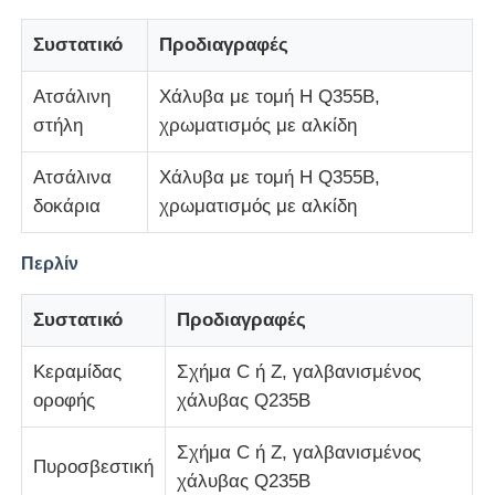
Συστατικό
Προδιαγραφές
Γύρος εργοστασίων
Ατσάλινη
Χάλυβα με τομή H Q355B,
στήλη
χρωματισμός με αλκίδη
Ποιοτικός έλεγχος
Ατσάλινα
Χάλυβα με τομή H Q355B,
επαφή
δοκάρια
χρωματισμός με αλκίδη
Περλίν
Ζητήστε ένα απόσπασμα
Συστατικό
Προδιαγραφές
Προετοιμασμένο σπίτι από ελαφρά χάλυβα
Κεραμίδας
Σχήμα C ή Z, γαλβανισμένος
οροφής
χάλυβας Q235B
Κτίριο Μεταλλικών Κατασκευών
Σχήμα C ή Z, γαλβανισμένος
Πυροσβεστική
χάλυβας Q235B
εργαστήριο μεταλλικών κατασκευών