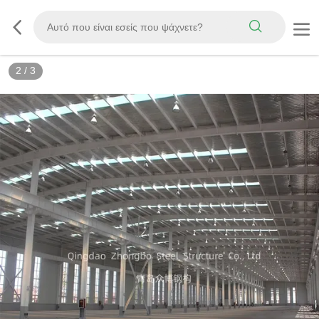
3
/
3