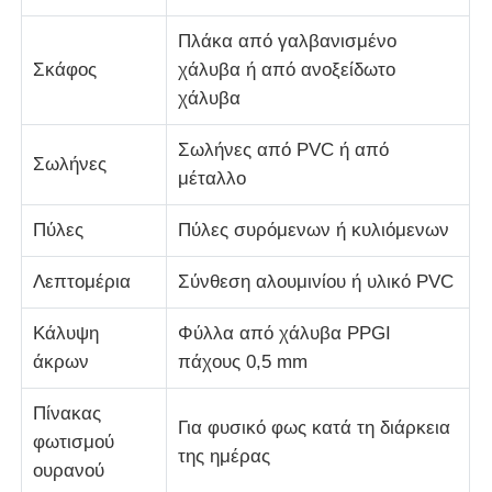
Πλάκα από γαλβανισμένο
Κατασκευή κτιρίου δομής χάλυβα
Σκάφος
χάλυβα ή από ανοξείδωτο
χάλυβα
Δομή από χάλυβα επικαλυμμένη με σκόνη
Σωλήνες από PVC ή από
Σωλήνες
μέταλλο
Πύλες
Πύλες συρόμενων ή κυλιόμενων
Λεπτομέρια
Σύνθεση αλουμινίου ή υλικό PVC
Κάλυψη
Φύλλα από χάλυβα PPGI
άκρων
πάχους 0,5 mm
Πίνακας
Για φυσικό φως κατά τη διάρκεια
φωτισμού
της ημέρας
ουρανού