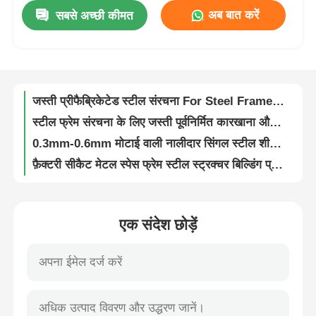
अब बात करें
सबसे अच्छी कीमत
पूर्व इंजीनियर लचीला स्टील संरचना कार्यशाला हल्के भारी स्टील संरचना Q235B Q355
फैक्टरी यात्रा
1.0mm-2.0mm मोटाई पारदर्शी FRP शीट Q235B Q355 स्टील संरचना कार्यशाला
प्रिफैब्रिकेटेड मेटल कस्टमाइज्ड कंस्ट्रक्शन फैक्ट्री पोर्टल फ्रेम के लिए लाइट स्टील स्ट्रक्चर
गुणवत्ता नियंत्रण
जस्ती प्रीफैब्रिकेटेड स्टील संरचना For Steel Frame Structure औद्योगिक गोदाम
स्टील फ्रेम संरचना के लिए जस्ती पूर्वनिर्मित कारखाना औद्योगिक गोदाम भवन
हमसे संपर्क करें
0.3mm-0.6mm मोटाई वाली नालीदार सिंगल स्टील शीट प्रीफैब्रिकेटेड मेटल बिल्डिंग
फ़ैक्टरी सीकैट मेटल स्पेस फ्रेम स्टील स्ट्रक्चर बिल्डिंग प्रीफैब गोदाम
एक बोली का अनुरोध
Q355 Q235B धातु स्पेस फ्रेम स्टील संरचना प्रीफैब वेयरहाउस बिल्डिंग वाणिज्यिक
धातु अंतरिक्ष फ्रेम स्टील संरचना भवन पूर्वनिर्मित गोदाम वाणिज्यिक
भूकंप प्रतिरोधक 20FT कंटेनर लेबर कैंप हाउस: किफायती निर्माण स्थल आवास
हल्का स्टील प्रीफैब हाउस
एक संदेश छोड़ें
20 फीट कंटेनर लाइट स्टील प्रीफैब हाउस 50 मिमी 75 मिमी या 100 मिमी सैंडविच पैनल छत
20FT कंटेनर हाउस लाइट स्टील प्रीफैब हाउस फॉर लेबर कैंप
इस्पात संरचना भवन
श्रम शिविर के लिए 20FT कंटेनर हाउस
3m X 5.95m X 2.8m प्रीफैब मॉड्यूलर कंटेनर घर Q235 जस्ती स्टील ईपीएस पैनल
इस्पात संरचना कार्यशाला