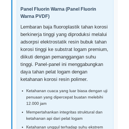
Panel Fluorin Warna (Panel Fluorin
gudang struktur baja
Warna PVDF)
Lembaran baja fluoroplastik tahan korosi
Bangunan baja komersial
berkinerja tinggi yang diproduksi melalui
adsorpsi elektrostatik resin bubuk tahan
korosi tinggi ke substrat logam premium,
Struktur Pertambangan
diikuti dengan pemanggangan suhu
tinggi. Panel-panel ini menggabungkan
Gedung Pesawat Struktur Baja
daya tahan pelat logam dengan
ketahanan korosi resin polimer.
Bahan Struktural Baja
Ketahanan cuaca yang luar biasa dengan uji
penuaan yang dipercepat buatan melebihi
12.000 jam
Struktur baja Rumah unggas
Mempertahankan integritas struktural dan
ketahanan api dari pelat logam
Struktur baja Menara Tangki Air
Ketahanan unggul terhadap suhu ekstrem