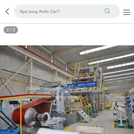
2
/
3