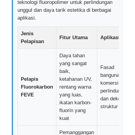
teknologi fluoropolimer untuk perlindungan
unggul dan daya tarik estetika di berbagai
aplikasi.
Jenis
Fitur Utama
Aplikasi
Pelapisan
Daya tahan
yang sangat
Fasad
baik,
bangunan
Pelapis
ketahanan UV,
komersial,
Fluorokarbon
rentang warna
perlindungan
FEVE
yang luas,
dan dekorasi
ikatan karbon-
struktur baja
fluorin yang
kuat
Pemanggangan