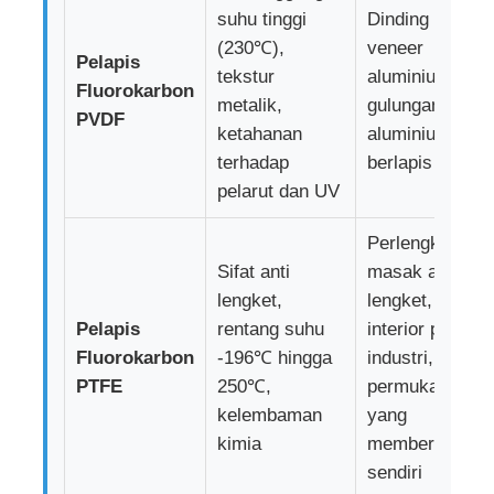
suhu tinggi
Dinding tirai
(230℃),
veneer
Pelapis
tekstur
aluminium,
Fluorokarbon
metalik,
gulungan
PVDF
ketahanan
aluminium
terhadap
berlapis warna
pelarut dan UV
Perlengkapan
Sifat anti
masak anti
lengket,
lengket,
Pelapis
rentang suhu
interior pipa
Fluorokarbon
-196℃ hingga
industri,
PTFE
250℃,
permukaan
kelembaman
yang
kimia
membersihkan
sendiri