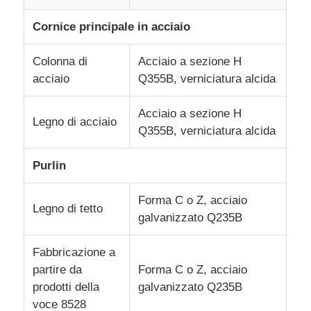
Cornice principale in acciaio
Costruzione di costruzioni per la struttura in acciaio
Colonna di
Acciaio a sezione H
Struttura in acciaio verniciata a polvere
acciaio
Q355B, verniciatura alcida
Acciaio a sezione H
Legno di acciaio
Q355B, verniciatura alcida
Purlin
Forma C o Z, acciaio
Legno di tetto
galvanizzato Q235B
Fabbricazione a
partire da
Forma C o Z, acciaio
prodotti della
galvanizzato Q235B
voce 8528