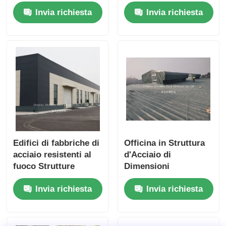
personalizzabile che
grande spessore e
Invia richiesta
Invia richiesta
offre costruzioni e
grado Q235B Q355
layout flessibili per
per impianti
impianti industriali
industriali
Edifici di fabbriche di
Officina in Struttura
acciaio resistenti al
d'Acciaio di
fuoco Strutture
Dimensioni
metalliche industriali
Personalizzabili con
Invia richiesta
Invia richiesta
Collegamento a
Bullone e Grado
Q235B Q355 per
Applicazioni