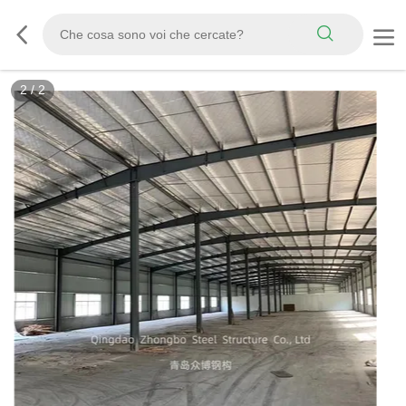
2
/
2