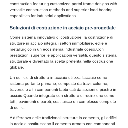
construction featuring customized portal frame designs with
versatile construction methods and superior load bearing
capabilities for industrial applications.
Fatory Tour
Soluzioni di costruzione in acciaio pre-progettate
Controllo di qualità
Come sistema innovativo di costruzione, la costruzione di
strutture in acciaio integra i settori immobiliare, edile e
metallurgico in un ecosistema industriale coeso.Con
Contattaci
prestazioni superiori e applicazioni versatili, questo sistema
strutturale è diventato la scelta preferita nella costruzione
globale.
Richiedere un preventivo
Un edificio di struttura in acciaio utilizza l'acciaio come
sistema portante primario, composto da travi, colonne,
Casa prefabbricata in acciaio leggero
traverse e altri componenti fabbricati da sezioni e piastre in
acciaio.Quando integrato con strutture di recinzione come
tetti, pavimenti e pareti, costituisce un complesso completo
Costruzione di strutture in acciaio
di edifici.
A differenza delle tradizionali strutture in cemento, gli edifici
in acciaio sostituiscono il cemento armato con componenti
laboratorio di strutture in acciaio