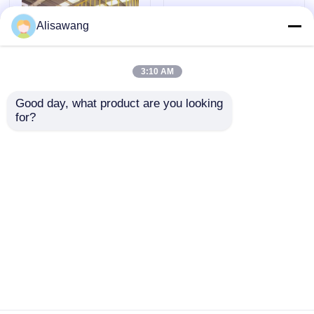
Industriali
Alisawang
3:10 AM
Good day, what product are you looking 
for?
Laboratorio di
Q235B Q355
struttura in acciaio
Costruzione di
modulare con facile
officine con struttura
montaggio e
in acciaio
Invia richiesta
Invia richiesta
dimensioni
personalizzata,
personalizzabili per
colonne in acciaio a
la costruzione
sezione H
industriale
Casa
Circa noi
Contattaci
Desktop Site
Mappa del sito
Norme sulla privacy
Qualità
Casa prefabbricata in acciaio leggero