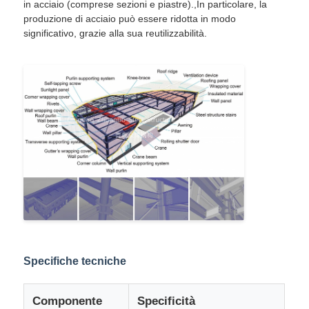
in acciaio (comprese sezioni e piastre).,In particolare, la
produzione di acciaio può essere ridotta in modo
significativo, grazie alla sua reutilizzabilità.
magazzino con struttura in acciaio
Edifici commerciali in acciaio
Strutture di mining
Hangar per aerei con struttura in acciaio
Materiale strutturale in acciaio
Pollaio con struttura in acciaio
Specifiche tecniche
Struttura in acciaio Torre del serbatoio dell'acqua
Componente
Specificità