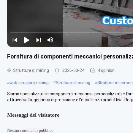
Fornitura di componenti meccanici personalizza
Strutture di mining
2026-03-24
4 opinioni
#
web structure mining
#
Strutture di mining
#
Strutture minerari
Siamo specializzati in componenti meccanici personalizzati e fornit
attraverso l'ingegneria di precisione e l'eccellenza produttiva. Requi
Messaggi del visitatore
Nessun commento pubblico