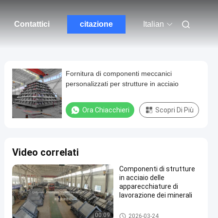
Contattici
citazione
Italian
Fornitura di componenti meccanici
personalizzati per strutture in acciaio
Ora Chiacchieri
Scopri Di Più
Video correlati
Componenti di strutture
in acciaio delle
apparecchiature di
lavorazione dei minerali
Strutture di mining
00:09
2026-03-24