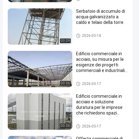
Serbatoio di accumulo di
acqua galvanizzato a
caldo e telaio della torre
Struttura in acciaio Torre del s
2026-03-18
erbatoio dell'acqua
00:09
Edificio commerciale in
acciaio, su misura per le
esigenze dei progetti
commerciali e industriali,
che offre resistenza e
versatilità
Edifici commerciali in acciaio
00:06
2026-03-17
Edificio commerciale in
acciaio e soluzione
duratura per le imprese
che richiedono spazi
industriali o commerciali
scalabili e adattabili
Edifici commerciali in acciaio
00:06
2026-03-17
Offerta commerciale di