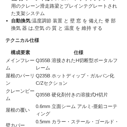
用のクレーン滑走路梁とプレインテグレートされ
た支架システム
会社案内
自動換気:
温度調節 装置 と 壁 窓 を 備えた 脊 部
換気 器 は,空気 の 質 と 温度 を 維持 する
品質管理
テクニカル仕様
お問い合わせ
構成要素
仕様
メインフレー
Q355B 溶接されたH切断型ポータルフ
ム
レーム
見積依頼
屋根のパーリ
Q235B ホットディップ・ガルバン化
ン
C/Zセクション
軽鋼製のプリファブハウス
クレーンビー
Q355B 硬化剤付きの溶接式H切片
ム
鉄骨造建物
0.6mm 立面シーム アルミ-亜鉛コーテ
屋根の覆い
ィング
0.5mm カラー・ステール・ゴールド・
鉄骨構造のワークショップ
壁カバー