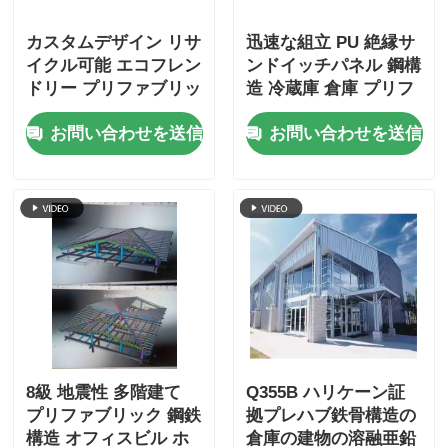
カスタムデザイン リサ
迅速な組立 PU 絶縁サ
イクル可能 エコフレン
ンドイッチパネル 鋼構
ドリー プリファブリッ
造 冷蔵庫 倉庫 プリフ
ク 鋼鉄構造 航空機 ハ
ァブ ボルト 接続ビル
お問い合わせを送信
お問い合わせを送信
ンガー 建物 CE ISO 認
証
8級 地震性 多階建て
Q355B ハリケーン証
プリファブリック 鋼鉄
拠プレハブ鉄骨構造の
構造 オフィスビル ホ
倉庫の建物の溶融亜鉛