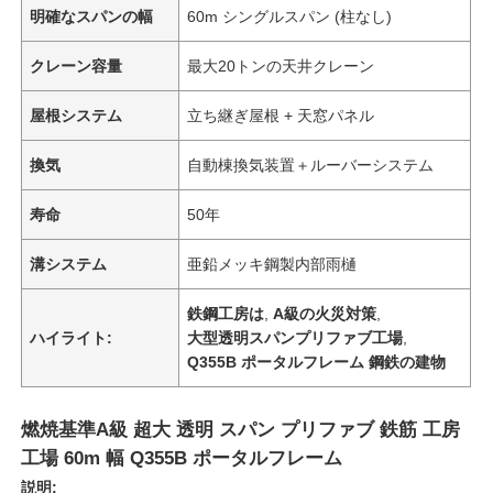
明確なスパンの幅
60m シングルスパン (柱なし)
クレーン容量
最大20トンの天井クレーン
屋根システム
立ち継ぎ屋根 + 天窓パネル
換気
自動棟換気装置＋ルーバーシステム
寿命
50年
溝システム
亜鉛メッキ鋼製内部雨樋
鉄鋼工房は
,
A級の火災対策
,
ハイライト:
大型透明スパンプリファブ工場
,
Q355B ポータルフレーム 鋼鉄の建物
燃焼基準A級 超大 透明 スパン プリファブ 鉄筋 工房
工場 60m 幅 Q355B ポータルフレーム
説明: