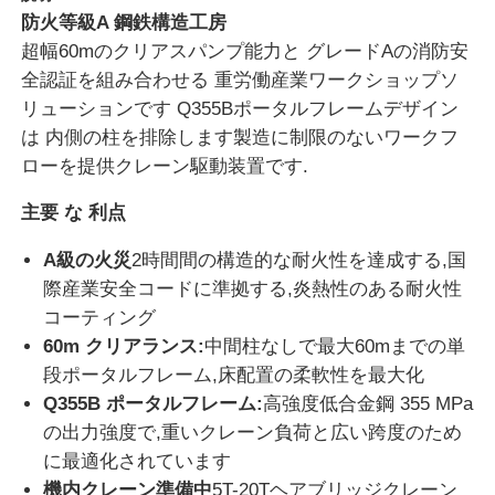
防火等級A 鋼鉄構造工房
超幅60mのクリアスパンプ能力と グレードAの消防安
全認証を組み合わせる 重労働産業ワークショップソ
リューションです Q355Bポータルフレームデザイン
は 内側の柱を排除します製造に制限のないワークフ
ローを提供クレーン駆動装置です.
主要 な 利点
A級の火災
2時間間の構造的な耐火性を達成する,国
際産業安全コードに準拠する,炎熱性のある耐火性
コーティング
60m クリアランス:
中間柱なしで最大60mまでの単
ホーム
段ポータルフレーム,床配置の柔軟性を最大化
Q355B ポータルフレーム:
高強度低合金鋼 355 MPa
製品
の出力強度で,重いクレーン負荷と広い跨度のため
に最適化されています
企業情報
機内クレーン準備中
5T-20Tヘアブリッジクレーン