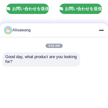
テル 学校枠 建設
メッキ フレーム
お問い合わせを送信
お問い合わせを送信
300km/h 風荷重
Alisawang
9:02 AM
Good day, what product are you looking 
for?
低コスト金属構造 建築
鉄鋼構造物 鉄鋼倉庫
工房 ハンガー 鋼筋枠
提供 安全な産業保管
プリファブリック
お問い合わせを送信
お問い合わせを送信