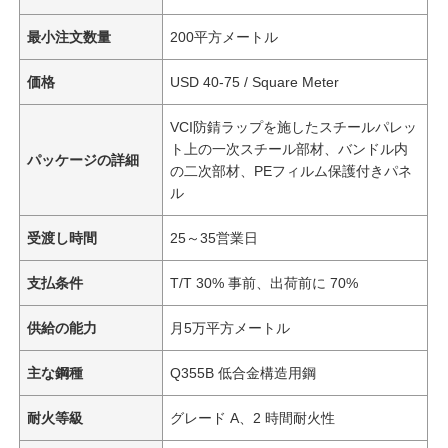
最小注文数量
200平方メートル
価格
USD 40-75 / Square Meter
VCI防錆ラップを施したスチールパレッ
ト上の一次スチール部材、バンドル内
パッケージの詳細
の二次部材、PEフィルム保護付きパネ
ル
受渡し時間
25～35営業日
支払条件
T/T 30% 事前、出荷前に 70%
供給の能力
月5万平方メートル
主な鋼種
Q355B 低合金構造用鋼
耐火等級
グレード A、2 時間耐火性