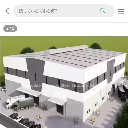
2
/
2