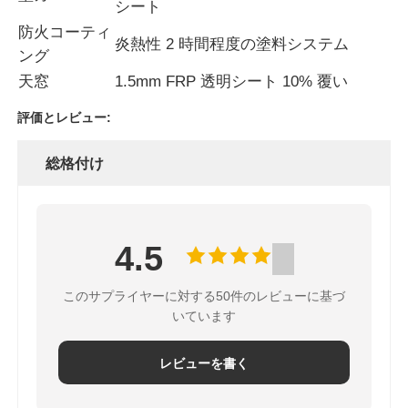
シート
防火コーティ
炎熱性 2 時間程度の塗料システム
鉄骨造倉庫
ング
天窓
1.5mm FRP 透明シート 10% 覆い
商業用鉄鋼建築
評価とレビュー:
鉱山構造
総格付け
鉄骨構造航空機格納庫
4.5
鉄鋼構造材料
このサプライヤーに対する50件のレビューに基づ
いています
鉄骨構造鶏舎
レビューを書く
鋼鉄構造水タンク塔