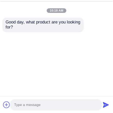
鉄鋼構造
今雑談しなさい
問い合わせを送信する
10:18 AM
#
鉄骨構造鶏舎
#
金属製の建築物
#
プリファブ 倉庫ビル
Good day, what product are you looking 
鉄骨構造鶏舎
2026-06-29
for?
カスタマイズ可能な鉄骨構造鶏舎 プレハブ式の中型軽量鉄骨鶏舎と倉庫を特
徴とする、耐久性に優れた金属製建材キットです。当社のカスタマイズ可能
なソリューションは、組み立てが簡単で優れたパフォーマンスを備え、最適
な養鶏業務を実現できるように設計されています。 材質仕様 成分 材料 仕様
鉄骨 H断面柱と梁 Q235/Q355 スチール、塗装または亜鉛メッキ 耐風柱
Q235/Q355鋼 塗装または亜鉛メ...
お問い合わせ
訪問者のメッセージ
メッセージを残しなさい
まだ公のコメントはない