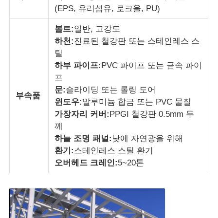
(EPS, 유리섬유, 로크울, PU)
공장 투어
볼트:
일반, 고강도
하천:
진료된 철강판 또는 스테인레스 스
틸
품질 관리
하부 파이프:
PVC 파이프 또는 금속 파이
프
문:
슬라이딩 또는 롤링 도어
연락처
부속품
윈도우:
알루미늄 합금 또는 PVC 물질
가장자리 커버:
PPGI 철강판 0.5mm 두
견적 요청
께
하늘 조명 패널:
낮에 자연광을 위해
환기:
스테인레스 스틸 환기
가벼운 철강 전조주택
오버헤드 크레인:
5~20톤
철강 구조 건물
강철 구조물 작업장