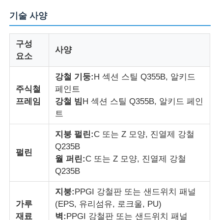
기술 사양
구성
사양
요소
강철 기둥:
H 섹션 스틸 Q355B, 알키드
주식철
페인트
프레임
강철 빔
H 섹션 스틸 Q355B, 알키드 페인
트
지붕 펄린:
C 또는 Z 모양, 진열제 강철
Q235B
펄린
홈
월 퍼린:
C 또는 Z 모양, 진열제 강철
Q235B
제품 소개
지붕:
PPGI 강철판 또는 샌드위치 패널
가루
(EPS, 유리섬유, 로크울, PU)
재료
벽:
PPGI 강철판 또는 샌드위치 패널
회사 소개