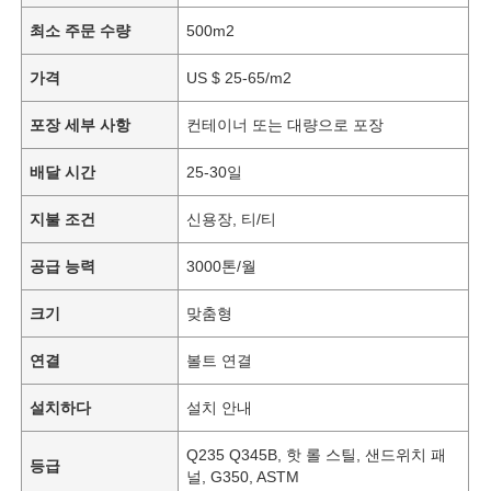
최소 주문 수량
500m2
가격
US $ 25-65/m2
포장 세부 사항
컨테이너 또는 대량으로 포장
배달 시간
25-30일
지불 조건
신용장, 티/티
공급 능력
3000톤/월
크기
맞춤형
연결
볼트 연결
설치하다
설치 안내
Q235 Q345B, 핫 롤 스틸, 샌드위치 패
등급
널, G350, ASTM