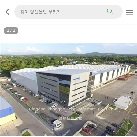
2
/
2