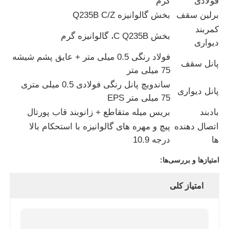
فولادی
گرم
برلین سقف
بخش گالوانیزه Q235B C/Z
انبار سازه فولادی
کمربند
بخش C Q235B، گالوانیزه گرم
دیواری
فولاد رنگی 0.5 میلی متر + عایق پشم شیشه
ساختمان فولاد تجاری
پانل سقف
75 میلی متر
ساندویچ پانل رنگی فولادی 0.5 میلی متری
پانل دیواری
ساختارهای معدن
75 میلی متر EPS
بادبند
بریس میله متقاطع + زانوبند قاب پورتال
هنجر هواپیما ساختاری فولادی
اتصال دهنده
پیچ و مهره های گالوانیزه با استحکام بالا
ها
درجه 10.9
مواد ساختاری فولاد
امتیازها و بررسی‌ها:
امتیاز کلی
ساختمان فولادی خانه مرغ
ساختمان فولادی برج مخزن آب