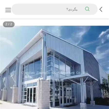
2
/
2