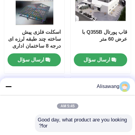
قاب پورتال Q355B با
اسکلت فلزی پیش
عرض 60 متر
ساخته چند طبقه لرزه ای
درجه 8 ساختمان اداری
هتل قاب مدرسه ساخت
ارسال سؤال
ارسال سؤال
و ساز
Alisawang
5:45 AM
Good day, what product are you looking 
for?