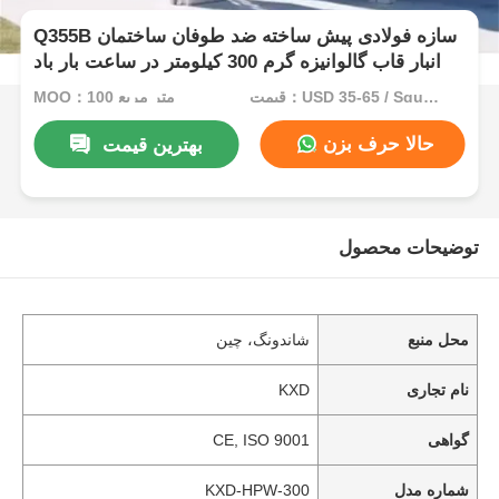
Q355B سازه فولادی پیش ساخته ضد طوفان ساختمان
انبار قاب گالوانیزه گرم 300 کیلومتر در ساعت بار باد
قیمت：USD 35-65 / Square Meter
MOQ：100 متر مربع
حالا حرف بزن
بهترین قیمت
توضیحات محصول
محل منبع
شاندونگ، چین
نام تجاری
KXD
گواهی
CE, ISO 9001
شماره مدل
KXD-HPW-300