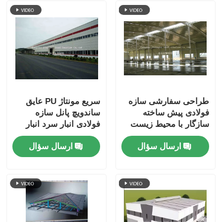
طراحی سفارشی سازه
سریع مونتاژ PU عایق
فولادی پیش ساخته
ساندویچ پانل سازه
سازگار با محیط زیست
فولادی انبار سرد انبار
قابل بازیافت ساختمان
پیش ساخته پیچ اتصال
ارسال سؤال
ارسال سؤال
آشیانه هواپیما دارای
ساختمان
گواهینامه CE ISO