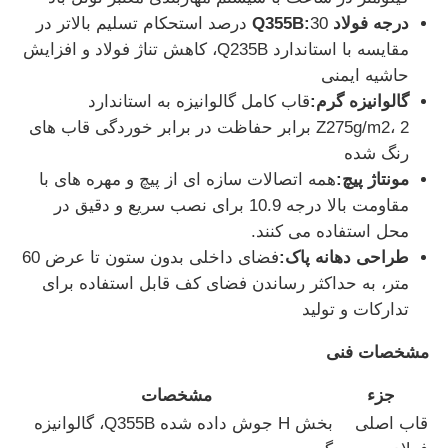
درجه فولاد Q355B:
30 درصد استحکام تسلیم بالاتر در
مقایسه با استاندارد Q235B، کاهش تناژ فولاد و افزایش
کارخانه تور
حاشیه ایمنی
گالوانیزه گرم:
قاب کامل گالوانیزه به استاندارد
کنترل کیفیت
Z275g/m2، 2 برابر حفاظت در برابر خوردگی قاب های
رنگ شده
مونتاژ پیچ:
همه اتصالات سازه ای از پیچ و مهره های با
تماس با ما
مقاومت بالا درجه 10.9 برای نصب سریع و دقیق در
محل استفاده می کنند.
درخواست نقل قول
طراحی دهانه پاک:
فضای داخلی بدون ستون تا عرض 60
متر، به حداکثر رساندن فضای کف قابل استفاده برای
تدارکات و تولید
خانه های ساخته شده از فولاد سبک
مشخصات فنی
ساختمان سازه فولادی
جزء
مشخصات
قاب اصلی
بخش H جوش داده شده Q355B، گالوانیزه
کارگاه سازه های فولادی