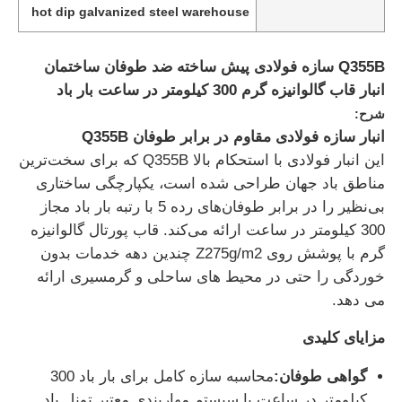
hot dip galvanized steel warehouse
Q355B سازه فولادی پیش ساخته ضد طوفان ساختمان
انبار قاب گالوانیزه گرم 300 کیلومتر در ساعت بار باد
شرح:
انبار سازه فولادی مقاوم در برابر طوفان Q355B
این انبار فولادی با استحکام بالا Q355B که برای سخت‌ترین
مناطق باد جهان طراحی شده است، یکپارچگی ساختاری
بی‌نظیر را در برابر طوفان‌های رده 5 با رتبه بار باد مجاز
300 کیلومتر در ساعت ارائه می‌کند. قاب پورتال گالوانیزه
گرم با پوشش روی Z275g/m2 چندین دهه خدمات بدون
خوردگی را حتی در محیط های ساحلی و گرمسیری ارائه
خانه
می دهد.
مزایای کلیدی
محصولات
گواهی طوفان:
محاسبه سازه کامل برای بار باد 300
دربارهی ما
کیلومتر در ساعت با سیستم مهاربندی معتبر تونل باد