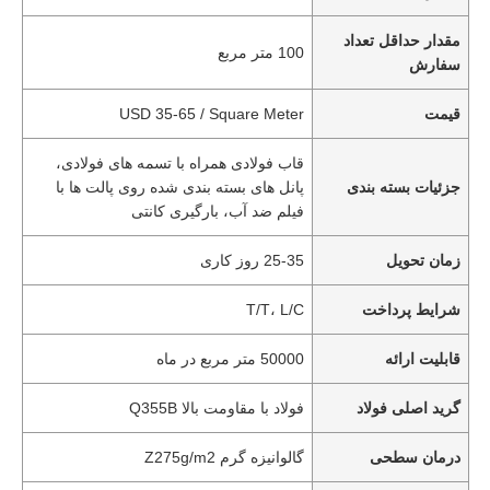
مقدار حداقل تعداد
100 متر مربع
سفارش
قیمت
USD 35-65 / Square Meter
قاب فولادی همراه با تسمه های فولادی،
جزئیات بسته بندی
پانل های بسته بندی شده روی پالت ها با
فیلم ضد آب، بارگیری کانتی
زمان تحویل
25-35 روز کاری
شرایط پرداخت
T/T، L/C
قابلیت ارائه
50000 متر مربع در ماه
گرید اصلی فولاد
فولاد با مقاومت بالا Q355B
درمان سطحی
گالوانیزه گرم Z275g/m2