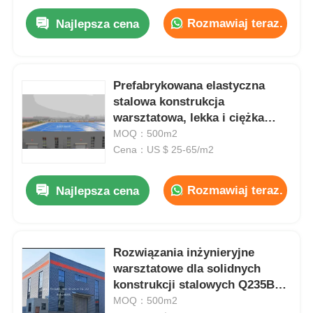
Rozmawiaj teraz.
Najlepsza cena
Prefabrykowana elastyczna
stalowa konstrukcja
warsztatowa, lekka i ciężka
konstrukcja stalowa Q235B
MOQ：500m2
Q355
Cena：US $ 25-65/m2
Rozmawiaj teraz.
Najlepsza cena
Rozwiązania inżynieryjne
warsztatowe dla solidnych
konstrukcji stalowych Q235B
Q355 dla projektów obiektów
MOQ：500m2