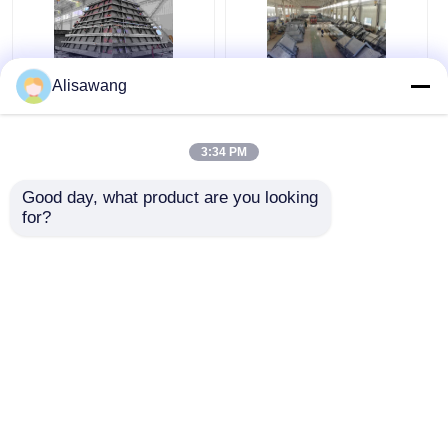
Alisawang
Produkcja wyrobów
Komponenty
mechanicznych
konstrukcji stalowych
urządzeń
3:34 PM
przetwórstwa
minerałów
Good day, what product are you looking 
Najlepsza cena
Najlepsza cena
for?
Rozmawiaj teraz.
Rozmawiaj teraz.
Zobacz więcej
Dom
O nas
Skontaktuj się z nami
Desktop Site
Sitemap
Polityka prywatności