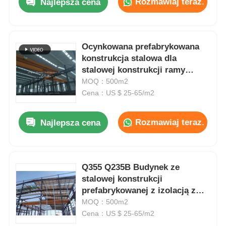
Rozmawiaj teraz.
Najlepsza cena
Ocynkowana prefabrykowana
konstrukcja stalowa dla
stalowej konstrukcji ramy
przemysłowego magazynu
MOQ：500m2
Cena：US $ 25-65/m2
Rozmawiaj teraz.
Najlepsza cena
Q355 Q235B Budynek ze
stalowej konstrukcji
prefabrykowanej z izolacją z
płyty warstwowej z pianką EPS
MOQ：500m2
Cena：US $ 25-65/m2