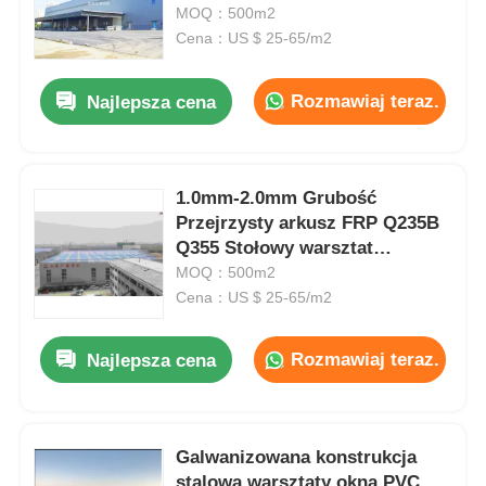
FRP o grubości 1,0 mm-2,0 mm
MOQ：500m2
Cena：US $ 25-65/m2
Wycieczka po fabryce
Rozmawiaj teraz.
Najlepsza cena
Kontrola jakości
1.0mm-2.0mm Grubość
Skontaktuj się z nami
Przejrzysty arkusz FRP Q235B
Q355 Stołowy warsztat
Poprosić o wycenę
konstrukcji
MOQ：500m2
Cena：US $ 25-65/m2
Dom prefabrykowany ze stali lekkiej
Rozmawiaj teraz.
Najlepsza cena
Budynek o konstrukcji stalowej
Galwanizowana konstrukcja
warsztat konstrukcji stalowych
stalowa warsztaty okna PVC