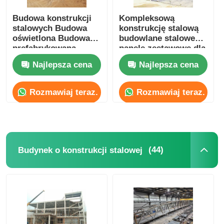
Budowa konstrukcji
Kompleksową
stalowych Budowa
konstrukcję stalową
oświetlona Budowa
budowlane stalowe
prefabrykowana
panele zestawowe dla
Budowa oświetlona
obiektów
Najlepsza cena
Najlepsza cena
Budowa oświetlona
przemysłowych
Rozmawiaj teraz.
Rozmawiaj teraz.
(44)
Budynek o konstrukcji stalowej