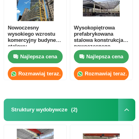
Nowoczesny
Wysokopiętrowa
wysokiego wzrostu
prefabrykowana
komercyjny budynek
stalowa konstrukcja
stalowy
nowoczesnego
prefabrykowana
hotelu, szkoły,
Najlepsza cena
Najlepsza cena
konstrukcja stalowa
szpitala
Hotel Szkoła Szpital
Rozmawiaj teraz.
Rozmawiaj teraz.
(2)
Struktury wydobywcze