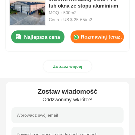
lub okna ze stopu aluminium
MOQ：500m2
magazyn konstrukcji stalowych
Cena：US $ 25-65/m2
Komercyjne budynki stalowe
Rozmawiaj teraz.
Najlepsza cena
Struktury wydobywcze
Zobacz więcej
Ocieplona konstrukcja powietrzna
Zostaw wiadomość
Materiał konstrukcyjny ze stali
Oddzwonimy wkrótce!
Stalowa konstrukcja domek dla drobiu
Stalowa konstrukcja wieża z zbiornikiem wody