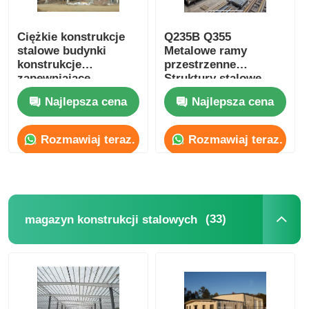
Ciężkie konstrukcje
Q235B Q355
stalowe budynki
Metalowe ramy
konstrukcje
przestrzenne
zapewniające
Struktury stalowe
schronienie i
Metalowe budynki
Najlepsza cena
Najlepsza cena
integralność
przemysłowe
strukturalną
Rozmawiaj teraz.
Rozmawiaj teraz.
(33)
magazyn konstrukcji stalowych