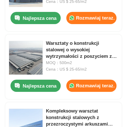
przemysłowych
Cena：US $ 25-65/m2
Rozmawiaj teraz.
Najlepsza cena
Warsztaty o konstrukcji
stalowej o wysokiej
wytrzymałości z poszyciem z
płyt warstwowych EPS, włókna
MOQ：500m2
szklanego, wełny mineralnej
Cena：US $ 25-65/m2
lub PU
Rozmawiaj teraz.
Najlepsza cena
Dom
Produkty
Kompleksowy warsztat
konstrukcji stalowych z
przezroczystymi arkuszami
O nas