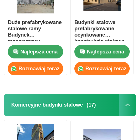
Duże prefabrykowane
Budynki stalowe
stalowe ramy
prefabrykowane,
Budynek
ocynkowane
magazynowy
konstrukcje stalowe,
Konstrukcja
produkcja hal
Najlepsza cena
Najlepsza cena
metalowa Magazyn
magazynowych
Warsztat
prefabrykowany
Rozmawiaj teraz.
Rozmawiaj teraz.
(17)
Komercyjne budynki stalowe