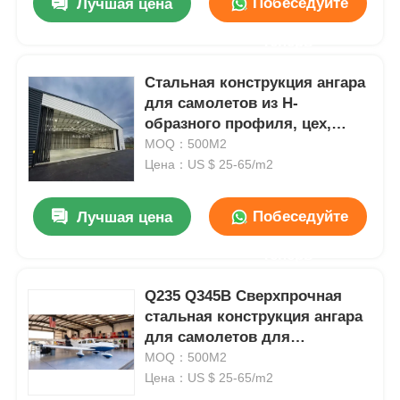
Побеседуйте
Лучшая цена
теперь
Стальная конструкция ангара
для самолетов из Н-
образного профиля, цех,
навес Q235 Q345
MOQ：500M2
Цена：US $ 25-65/m2
Побеседуйте
Лучшая цена
теперь
Q235 Q345B Сверхпрочная
стальная конструкция ангара
для самолетов для
экологически чистого
MOQ：500M2
использования
Цена：US $ 25-65/m2