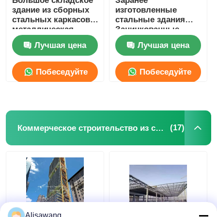
Большое складское
Заранее
здание из сборных
изготовленные
стальных каркасов,
стальные здания
металлическая
Зацинкованные
конструкция, склад,
конструктивные
Лучшая цена
Лучшая цена
сборный цех
стальные склады
Побеседуйте
Побеседуйте
теперь
теперь
(17)
Коммерческое строительство из стали
Alisawang