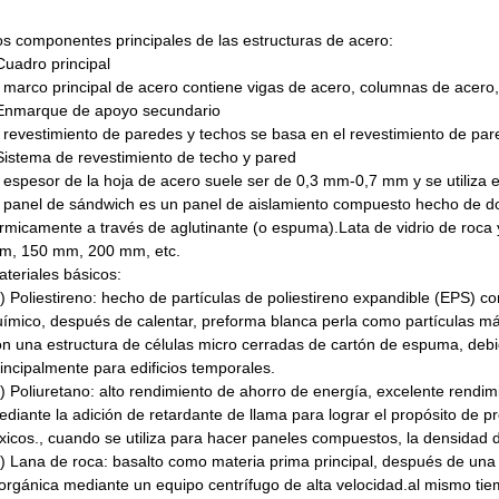
os componentes principales de las estructuras de acero:
Cuadro principal
 marco principal de acero contiene vigas de acero, columnas de acero,
Enmarque de apoyo secundario
 revestimiento de paredes y techos se basa en el revestimiento de par
Sistema de revestimiento de techo y pared
 espesor de la hoja de acero suele ser de 0,3 mm-0,7 mm y se utiliza en 
l panel de sándwich es un panel de aislamiento compuesto hecho de dos
érmicamente a través de aglutinante (o espuma).Lata de vidrio de roc
m, 150 mm, 200 mm, etc.
teriales básicos:
) Poliestireno: hecho de partículas de poliestireno expandible (EPS) co
uímico, después de calentar, preforma blanca perla como partículas má
n una estructura de células micro cerradas de cartón de espuma, debid
incipalmente para edificios temporales.
) Poliuretano: alto rendimiento de ahorro de energía, excelente rendim
diante la adición de retardante de llama para lograr el propósito de 
xicos., cuando se utiliza para hacer paneles compuestos, la densidad 
) Lana de roca: basalto como materia prima principal, después de una f
norgánica mediante un equipo centrífugo de alta velocidad.al mismo ti