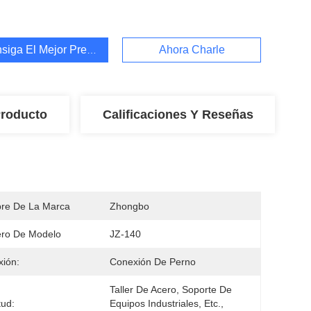
siga El Mejor Precio
Ahora Charle
Producto
Calificaciones Y Reseñas
re De La Marca
Zhongbo
ro De Modelo
JZ-140
ión:
Conexión De Perno
Taller De Acero, Soporte De 
tud:
Equipos Industriales, Etc., 