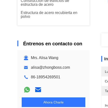
Construcción de edificios de
estructura de acero
Estructura de acero recubierta en
polvo
Éntrenos en contacto con
Mrs. Alisa Wang
I
alisa@zhongboss.com
L
86-18954269501
Ce
T
Ahora Charle
In