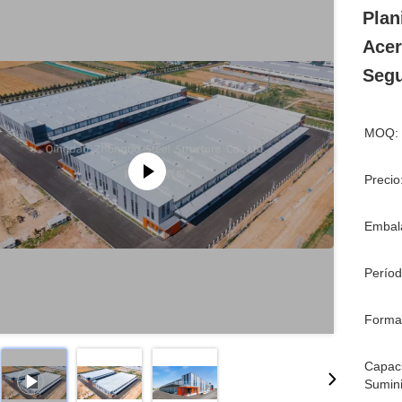
Plan
Acer
Segu
MOQ:
Precio
Embala
Períod
Forma
Capac
Sumini