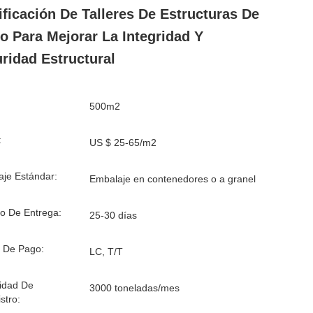
ificación De Talleres De Estructuras De
o Para Mejorar La Integridad Y
ridad Estructural
500m2
:
US $ 25-65/m2
je Estándar:
Embalaje en contenedores o a granel
o De Entrega:
25-30 días
 De Pago:
LC, T/T
idad De
3000 toneladas/mes
stro: