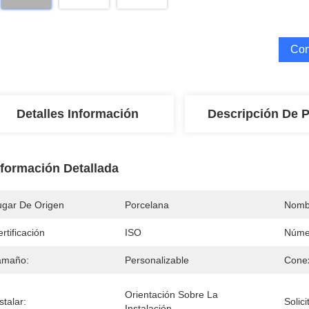
Con
Detalles Información
Descripción De 
nformación Detallada
ugar De Origen
Porcelana
Nomb
rtificación
ISO
Núme
amaño:
Personalizable
Conex
Orientación Sobre La 
stalar:
Solici
Instalación.