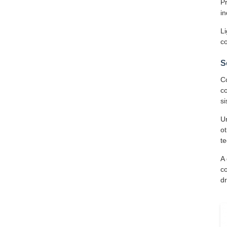
P
in
Li
co
S
Co
co
si
Un
o
te
A 
co
dr