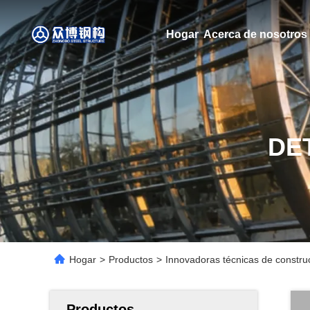
Hogar
Acerca de nosotros
DE
Hogar
>
Productos
>
Innovadoras técnicas de construcc
Productos