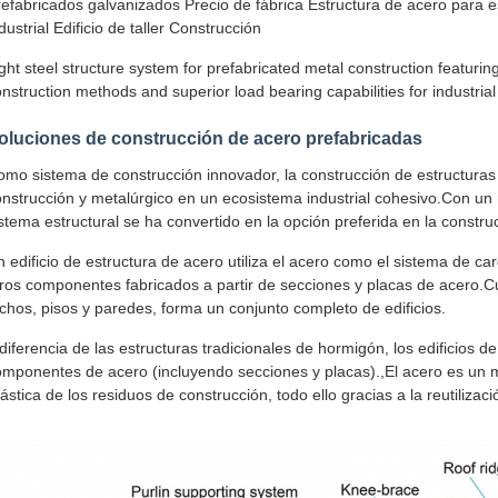
refabricados galvanizados Precio de fábrica Estructura de acero para 
dustrial Edificio de taller Construcción
ght steel structure system for prefabricated metal construction featurin
nstruction methods and superior load bearing capabilities for industrial
oluciones de construcción de acero prefabricadas
mo sistema de construcción innovador, la construcción de estructuras d
nstrucción y metalúrgico en un ecosistema industrial cohesivo.Con un r
stema estructural se ha convertido en la opción preferida en la constru
 edificio de estructura de acero utiliza el acero como el sistema de c
tros componentes fabricados a partir de secciones y placas de acero.C
chos, pisos y paredes, forma un conjunto completo de edificios.
diferencia de las estructuras tradicionales de hormigón, los edificios
mponentes de acero (incluyendo secciones y placas).,El acero es un ma
ástica de los residuos de construcción, todo ello gracias a la reutilizac