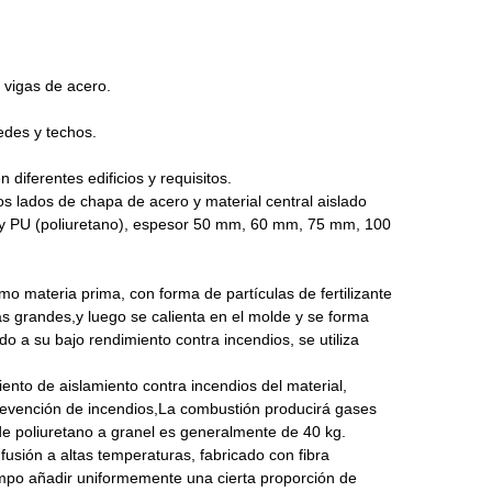
 vigas de acero.
edes y techos.
diferentes edificios y requisitos.
 lados de chapa de acero y material central aislado
a y PU (poliuretano), espesor 50 mm, 60 mm, 75 mm, 100
mo materia prima, con forma de partículas de fertilizante
s grandes,y luego se calienta en el molde y se forma
o a su bajo rendimiento contra incendios, se utiliza
iento de aislamiento contra incendios del material,
prevención de incendios,La combustión producirá gases
de poliuretano a granel es generalmente de 40 kg.
usión a altas temperaturas, fabricado con fibra
empo añadir uniformemente una cierta proporción de