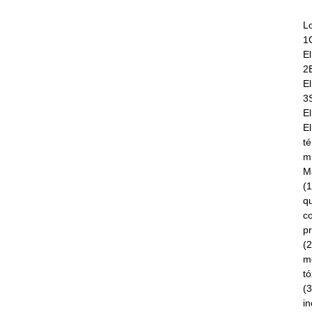
L
1
El
2
El
3
El
E
t
m
Ma
(1
q
co
pr
(2
me
tó
(3
i