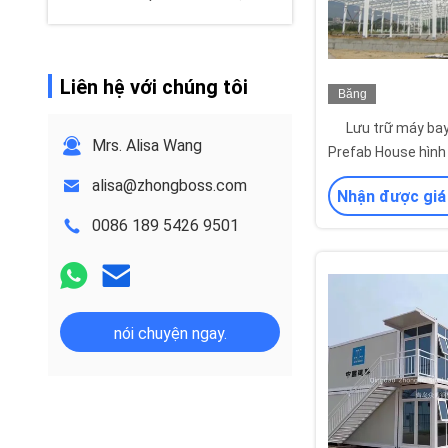
Liên hệ với chúng tôi
Băng
hình
Lưu trữ máy bay
Mrs. Alisa Wang
Prefab House hình
alisa@zhongboss.com
Nhận được giá
0086 189 5426 9501
nói chuyện ngay.