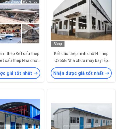
Băng
hình
ầm thép Kết cấu thép
Kết cấu thép hình chữ H Thép
ết cấu thép Nhà chứa
Q355B Nhà chứa máy bay lắp
 bay C Z Xà gồ
ghép bằng thép hoặc Tấm panel
ợc giá tốt nhất
Nhận được giá tốt nhất