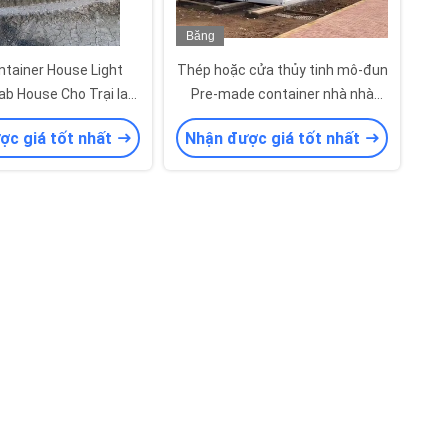
Băng
hình
tainer House Light
Thép hoặc cửa thủy tinh mô-đun
ab House Cho Trại lao
Pre-made container nhà nhà
động
máy Q235 thép kẽm bảng EPS
ợc giá tốt nhất
Nhận được giá tốt nhất