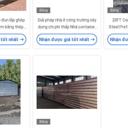
Băng
Băng
hình
hình
-đun lắp ghép
Giải pháp nhà ở công trường xây
20FT Con
8m bằng thép
dựng chi phí thấp Nhà container
Steel Pref
, tấm EPS
20FT cho khu lao động
 tốt nhất
Nhận được giá tốt nhất
Nhận đư
Băng
hình