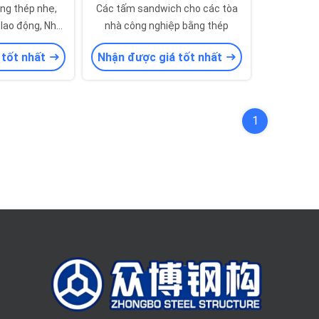
ng thép nhẹ,
Các tấm sandwich cho các tòa
 lao động, Nhà
nhà công nghiệp bằng thép
ép để lưu trữ
 tốt nhất
Nhận được giá tốt nhất
1