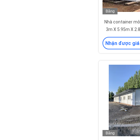
Băng
hình
Nhà container mô
3m X 5.95m X 2.
mạ kẽm Q235
Nhận được giá
Băng
hình