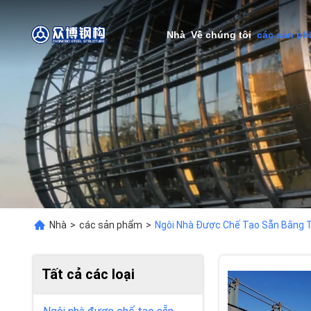
Nhà
Về chúng tôi
các sản p
Nhà
>
các sản phẩm
>
Ngôi Nhà Được Chế Tạo Sẵn Bằng 
Tất cả các loại