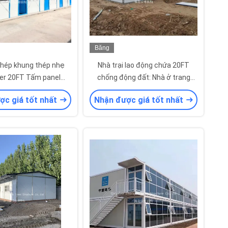
Băng
hình
ghép khung thép nhẹ
Nhà trại lao động chứa 20FT
er 20FT Tấm panel
chống động đất: Nhà ở trang
ch mái 50mm 75mm
web xây dựng giá cả phải chăng
ợc giá tốt nhất
Nhận được giá tốt nhất
oặc 100mm