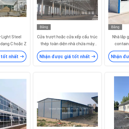
Băng
Băng
hình
hình
 Light Steel
Cửa trượt hoặc cửa xếp cấu trúc
Nhà lắp 
 dạng C hoặc Z
thép toàn diện nhà chứa máy
contain
bay kim loại lắp ghép sẵn
sandwi
 tốt nhất
Nhận được giá tốt nhất
Nhận đư
h