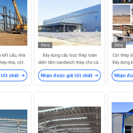
Băng
Băng
hình
hình
 kết cấu, nhà
Xây dựng cấu trúc thép toàn
Cột thép d
hép nhẹ, cột
diện tấm sandwich thép cho các
Xây dựng k
 gồ C Z Purlin
cơ sở công nghiệp
máy
 tốt nhất
Nhận được giá tốt nhất
Nhận đư