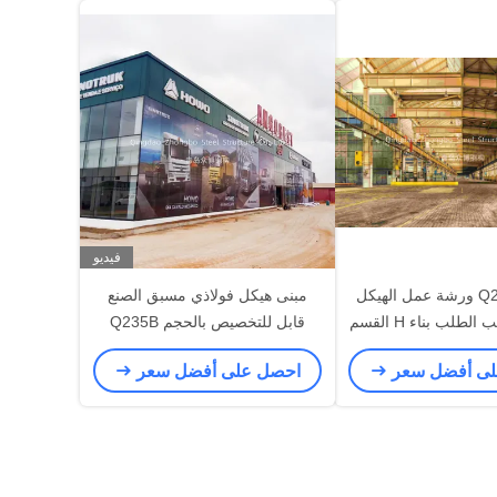
فيديو
Q235B Q355 ورشة عمل الهيكل
مبنى هيكل فولاذي مسبق الصنع
الفولاذي حسب الطلب بناء H القسم
قابل للتخصيص بالحجم Q235B
عمدة الفولاذية
Q345B وصلة مسامير
لى أفضل سعر
احصل على أفضل سعر