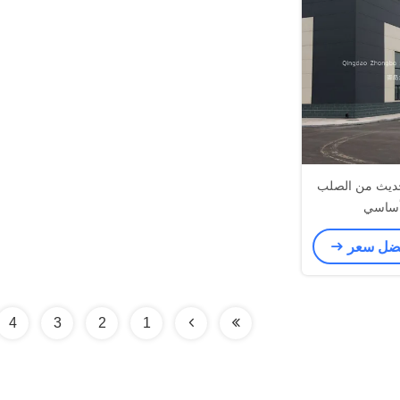
ديث من الصلب
أساسي
فضل سعر
4
3
2
1