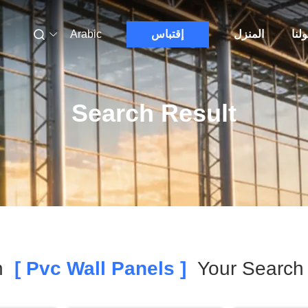
لنا
المنزل
إقتباس
Arabic
Search Result
Match
[ Pvc Wall Panels ]
Your Search