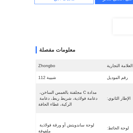
معلومات مفصلة
لعلامة التجارية
Zhongbo
رقم الموديل
شبيبة 112
مدادة C مجلفنة بالغمس الساخن، 
الإطار الثانوي:
دعامة فولاذية، شريط ربط، دعامة 
الركبة، غطاء الحافة
لوحة ساندويتش أو ورقة فولاذية 
لوحة الحائط:
ملفوفة