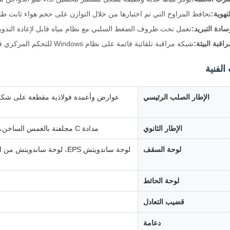
تهوية:
تحافظ المراوح التي تم اختبارها من خلال التوازن على حجم هواء ثابت طو
ادة التبريد:
تعمل تحت ظروف الضغط السلبي مع نظام مياه قابل لإعادة التدوي
اقبة البيئة:
شبكة مراقبة تلقائية قائمة على نظام Windows للتحكم المركزي في الحالة البيئية.
الفنية
الإطار الصلب الرئيسي
الإطار الثانوي
مدادة C مجلفنة بالغمس الساخن، دعامة فولاذية، شريط ربط، دعامة الركبة، غطاء الحافة
لوحة السقف
لوحة ساندويتش EPS، لوحة س
لوحة الحائط
قضيب التعادل
دعامة