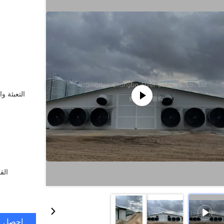
التعبئة وا
الق
احصل ع