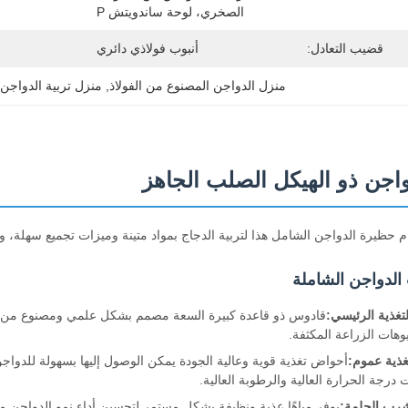
الصخري، لوحة ساندويتش P
قضيب التعادل:
أنبوب فولاذي دائري
منزل الدواجن المصنوع من الفولاذ
, 
منزل تربية الدواجن 
اجن ذو الهيكل الصلب الجاهز
 حظيرة الدواجن الشامل هذا لتربية الدجاج بمواد متينة وميزات تجميع سهلة، وي
الدواجن الشاملة
تغذية الرئيسي:
قادوس ذو قاعدة كبيرة السعة مصمم بشكل علمي ومصنوع من مو
وهات الزراعة المكثفة.
غذية عموم:
أحواض تغذية قوية وعالية الجودة يمكن الوصول إليها بسهولة للدواج
ت درجة الحرارة العالية والرطوبة العالية.
رب الحلمة:
يوفر مياهًا عذبة ونظيفة بشكل مستمر لتحسين أداء نمو الدواجن مع 