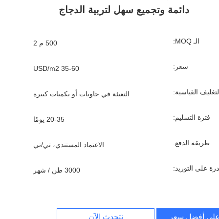
دائمة وتجميع سهل لتربية الدجاج
الـ MOQ:
500 م 2
سعر:
35-60 USD/m2
لتغليف القياسية:
التعبئة في حاويات أو بكميات كبيرة
فترة التسليم:
20-35 يومًا
طريقة الدفع:
الاعتماد المستندي، تي/تي
درة على التوريد:
3000 طن / شهر
لى أفضل سعر
نتحدث الآن