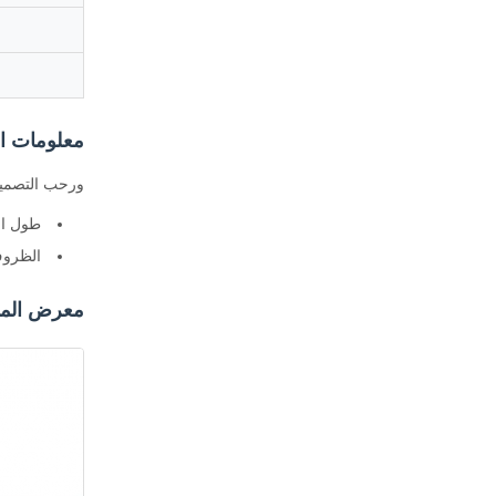
معلومات ال
ورحب التصميم
طول ال
الظروف
معرض المن