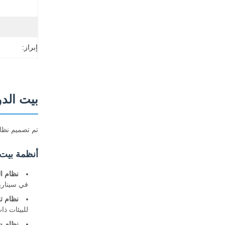
إبراز:
بيت الدو
تم تصميم نظام
أنظمة بيت 
نظام ال
في سيناري
نظام ت
للبيئات ذا
نظام ش