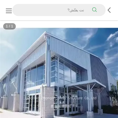
1
/
1