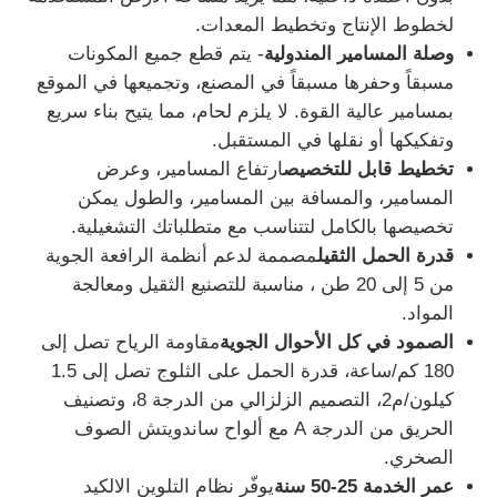
لخطوط الإنتاج وتخطيط المعدات.
وصلة المسامير المندولية
- يتم قطع جميع المكونات
مستودع الهيكل الصلب
مسبقاً وحفرها مسبقاً في المصنع، وتجميعها في الموقع
بمسامير عالية القوة. لا يلزم لحام، مما يتيح بناء سريع
بناء الصلب التجاري
وتفكيكها أو نقلها في المستقبل.
تخطيط قابل للتخصيص
ارتفاع المسامير، وعرض
المسامير، والمسافة بين المسامير، والطول يمكن
الهياكل التعدينية
تخصيصها بالكامل لتتناسب مع متطلباتك التشغيلية.
قدرة الحمل الثقيل
مصممة لدعم أنظمة الرافعة الجوية
حراج طائرات بهيكل فولاذي
من 5 إلى 20 طن ، مناسبة للتصنيع الثقيل ومعالجة
المواد.
المواد الهيكلية من الصلب
الصمود في كل الأحوال الجوية
مقاومة الرياح تصل إلى
180 كم/ساعة، قدرة الحمل على الثلوج تصل إلى 1.5
كيلون/م2، التصميم الزلزالي من الدرجة 8، وتصنيف
هيكل فولاذي بيت الدواجن
الحريق من الدرجة A مع ألواح ساندويتش الصوف
الصخري.
البنية الفولاذية برج خزان المياه
عمر الخدمة 25-50 سنة
يوفّر نظام التلوين الالكيد