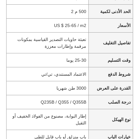
الحد الأدنى لكمية
500 م 2
الأسعار
US $ 25-65 / m2
تعبئة حاويات التصدير القياسية بمكونات
تفاصيل التغليف
مرقمة وإطارات معززة
وقت التسليم
25-30 يوما
شروط الدفع
الاعتماد المستندي، تي/تي
القدرة على العرض
3000 طن شهريا
درجة الصلب
Q235B / Q355 / Q355B
إطار البوابة، مصنوع من الفولاذ الخفيف أو
نوع الهيكل
الثقيل
خيارات الباب
باب منزلق أو باب قابل للطي