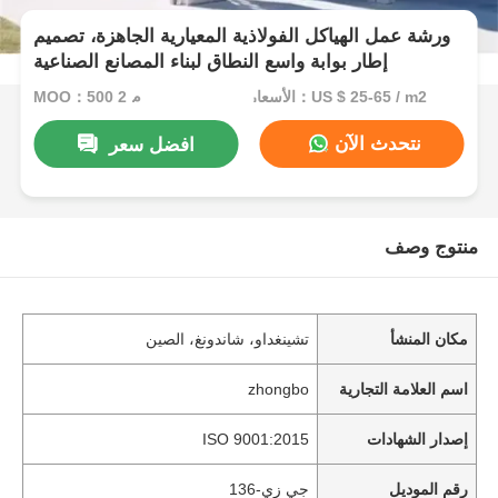
ورشة عمل الهياكل الفولاذية المعيارية الجاهزة، تصميم
إطار بوابة واسع النطاق لبناء المصانع الصناعية
الأسعار：US $ 25-65 / m2
MOQ：500 م 2
نتحدث الآن
افضل سعر
منتوج وصف
مكان المنشأ
تشينغداو، شاندونغ، الصين
اسم العلامة التجارية
zhongbo
إصدار الشهادات
ISO 9001:2015
رقم الموديل
جي زي-136