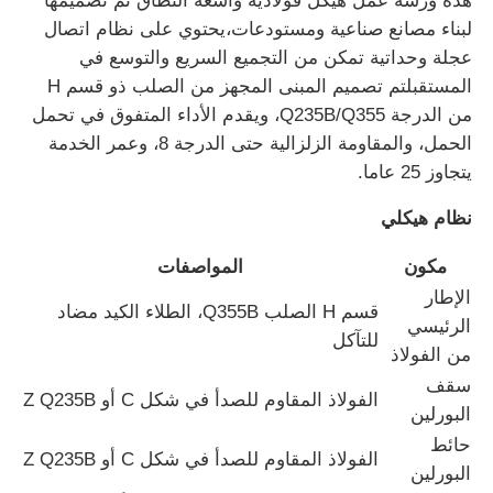
هذه ورشة عمل هيكل فولاذية واسعة النطاق تم تصميمها
لبناء مصانع صناعية ومستودعات،يحتوي على نظام اتصال
عجلة وحداتية تمكن من التجميع السريع والتوسع في
المستقبلتم تصميم المبنى المجهز من الصلب ذو قسم H
من الدرجة Q235B/Q355، ويقدم الأداء المتفوق في تحمل
الحمل، والمقاومة الزلزالية حتى الدرجة 8، وعمر الخدمة
يتجاوز 25 عاما.
نظام هيكلي
مكون
المواصفات
الإطار
قسم H الصلب Q355B، الطلاء الكيد مضاد
الرئيسي
للتآكل
منزل
من الفولاذ
سقف
الفولاذ المقاوم للصدأ في شكل C أو Z Q235B
البورلين
المنتجات
حائط
الفولاذ المقاوم للصدأ في شكل C أو Z Q235B
البورلين
حول بنا