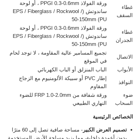
ورقة الفولاذ PPGI 0.3-0.6mm ، أو لوحة
غطاء
ساندوتش (EPS / Fiberglass / Rockwool /
السقف
جولة في المعمل
PU) 50-150mm
ورقة الفولاذ PPGI 0.3-0.6mm ، أو لوحة
غطاء
ساندوتش (EPS / Fiberglass / Rockwool /
ضبط الجودة
الجدران
PU) 50-150mm
تجميع المسامير عالية المقاومة ، لا توجد لحام
الاتصال
اتصل بنا
في الموقع
الأبواب
الباب المنزلق أو الباب الكهربائي
طلب اقتباس
إطار PVC أو سبيكة الألومنيوم مع الزجاج
النوافذ
المقاوم
ضوء
ورقة شفافة من FRP 1.0-2.0mm للضوء
منزل مصنوع من الفولاذ الخفيف
السحاب
النهاري الطبيعي
بناء الهيكل الصلب
الخصائص الرئيسية
تصميم العرض الكبير
- مساحة صافية تصل إلى 60 مترًا
ورشة الهياكل الفولاذية
بدون أعمدة داخلية، مما يزيد مساحة الأرض المستخدمة