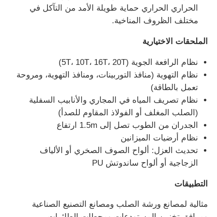
الحراري الحراري حماية طويلة الأمد من التآكل في
مختلف الظروف المناخية.
بناء مبنى الفولاذ
الملحقات الاختيارية
هيكل الفولاذ المغلف بالمسحوق
نظام الرافعة الجوية (5T، 10T، 16T، 20T)
نظام التهوية (منافذ التوربينات، ومنافذ التهوية، ومروحة
تعمل بالطاقة)
نظام تصريف المياه في المجاري والأنابيب السفلية
(الصلب المغلف أو الفولاذ المقاوم للصدأ)
الجدران من الطوب تصل إلى 1.5m ارتفاع
نظام أرضيات الميزانين
تحديث العزل: ألواح الصوف الصخري أو الألياف
الزجاجية أو ألواح ساندوتش PU
التطبيقات
مثالية لمصانع ورشة الصلب ومصانع التصنيع الصناعية
ومرافق تخزين المستودعات ومحطات الطائرات