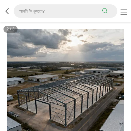
2
/
3