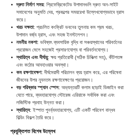
দ্রুত নির্মাণ সময়
: প্রিফেব্রিকেটেড উপাদানগুলি দ্রুত অন-সাইট
সমাবেশের অনুমতি দেয়, প্রকল্পের সময়রেখা উল্লেখযোগ্যভাবে হ্রাস
করে।
খরচ দক্ষতা
: প্রচলিত কংক্রিট ভবনের তুলনায় কম শ্রম খরচ,
উপাদান বর্জ্য হ্রাস, এবং সহজ ইনস্টলেশন।
নমনীয় নকশা
: ভবিষ্যৎ ব্যবসায়িক বৃদ্ধি বা সঞ্চয়স্থানের পরিবর্তনের
প্রয়োজন মেলে সহজেই প্রসারণযোগ্য বা পরিবর্তনযোগ্য।
স্থায়িত্ব এবং দীর্ঘায়ু
: ক্ষয় প্রতিরোধী (সঠিক চিকিত্সা সহ), কীটপতঙ্গ
এবং কঠোর আবহাওয়ার অবস্থা।
কম রক্ষণাবেক্ষণ
: দীর্ঘমেয়াদী পরিচালন ব্যয় হ্রাস করে, এর পরিষেবা
জীবনের উপর ন্যূনতম রক্ষণাবেক্ষণের প্রয়োজন।
বড় পরিষ্কার স্প্যান স্পেস
: অভ্যন্তরটি কলাম ছাড়াই ডিজাইন করা
যেতে পারে, ব্যবহারযোগ্য স্টোরেজ এরিয়াকে সর্বাধিক করা এবং
বাড়ি
লজিস্টিক প্রবাহ উন্নত করা।
স্থায়িত্ব
: ইস্পাত পুনর্ব্যবহারযোগ্য, এটি একটি পরিবেশ বান্ধব
পণ্য
বিল্ডিং বিকল্প তৈরি করে।
প্রযুক্তিগত বিশেষ উল্লেখ
আমাদের সম্পর্কে