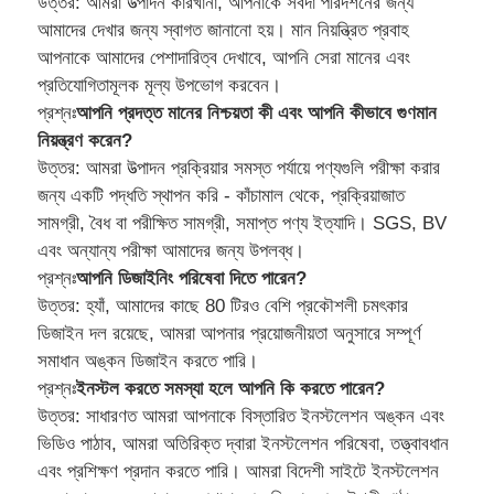
উত্তর: আমরা উত্পাদন কারখানা, আপনাকে সর্বদা পরিদর্শনের জন্য
আমাদের দেখার জন্য স্বাগত জানানো হয়। মান নিয়ন্ত্রিত প্রবাহ
আপনাকে আমাদের পেশাদারিত্ব দেখাবে, আপনি সেরা মানের এবং
প্রতিযোগিতামূলক মূল্য উপভোগ করবেন।
প্রশ্নঃ
আপনি প্রদত্ত মানের নিশ্চয়তা কী এবং আপনি কীভাবে গুণমান
নিয়ন্ত্রণ করেন?
উত্তর: আমরা উত্পাদন প্রক্রিয়ার সমস্ত পর্যায়ে পণ্যগুলি পরীক্ষা করার
জন্য একটি পদ্ধতি স্থাপন করি - কাঁচামাল থেকে, প্রক্রিয়াজাত
সামগ্রী, বৈধ বা পরীক্ষিত সামগ্রী, সমাপ্ত পণ্য ইত্যাদি। SGS, BV
এবং অন্যান্য পরীক্ষা আমাদের জন্য উপলব্ধ।
প্রশ্নঃ
আপনি ডিজাইনিং পরিষেবা দিতে পারেন?
উত্তর: হ্যাঁ, আমাদের কাছে 80 টিরও বেশি প্রকৌশলী চমৎকার
ডিজাইন দল রয়েছে, আমরা আপনার প্রয়োজনীয়তা অনুসারে সম্পূর্ণ
সমাধান অঙ্কন ডিজাইন করতে পারি।
প্রশ্নঃ
ইনস্টল করতে সমস্যা হলে আপনি কি করতে পারেন?
উত্তর: সাধারণত আমরা আপনাকে বিস্তারিত ইনস্টলেশন অঙ্কন এবং
ভিডিও পাঠাব, আমরা অতিরিক্ত দ্বারা ইনস্টলেশন পরিষেবা, তত্ত্বাবধান
এবং প্রশিক্ষণ প্রদান করতে পারি। আমরা বিদেশী সাইটে ইনস্টলেশন