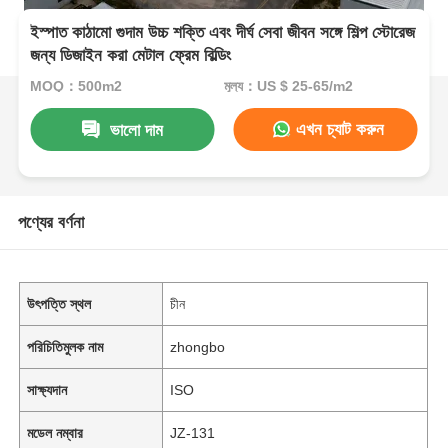
ইস্পাত কাঠামো গুদাম উচ্চ শক্তি এবং দীর্ঘ সেবা জীবন সঙ্গে শিল্প স্টোরেজ
জন্য ডিজাইন করা মেটাল ফ্রেম বিল্ডিং
MOQ：500m2
মূল্য：US $ 25-65/m2
এখন চ্যাট করুন
ভালো দাম
পণ্যের বর্ণনা
উৎপত্তি স্থল
চীন
পরিচিতিমুলক নাম
zhongbo
সাক্ষ্যদান
ISO
মডেল নম্বার
JZ-131