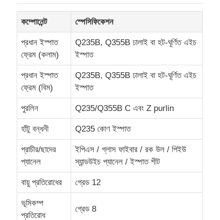
কম্পোনেন্ট
স্পেসিফিকেশন
কারখানা ভ্রমণ
প্রধান ইস্পাত
Q235B, Q355B ঢালাই বা হট-ঘূর্ণিত এইচ
ফ্রেম (কলাম)
ইস্পাত
মান নিয়ন্ত্রণ
প্রধান ইস্পাত
Q235B, Q355B ঢালাই বা হট-ঘূর্ণিত এইচ
ফ্রেম (বিম)
ইস্পাত
আমাদের সাথে যোগাযোগ করুন
পুরলিন
Q235/Q355B C এবং Z purlin
উদ্ধৃতির জন্য আবেদন
হাঁটু বন্ধনী
Q235 কোণ ইস্পাত
প্রাচীর/ছাদের
ইপিএস / গ্লাস ফাইবার / রক উল / পিইউ
হালকা ইস্পাত প্রিফ্যাব হাউস
প্যানেল
স্যান্ডউইচ প্যানেল / ইস্পাত শীট
বায়ু প্রতিরোধের
গ্রেড 12
ইস্পাত স্ট্রাকচার বিল্ডিং
ভূমিকম্প
গ্রেড 8
ইস্পাত কাঠামো কর্মশালা
প্রতিরোধ