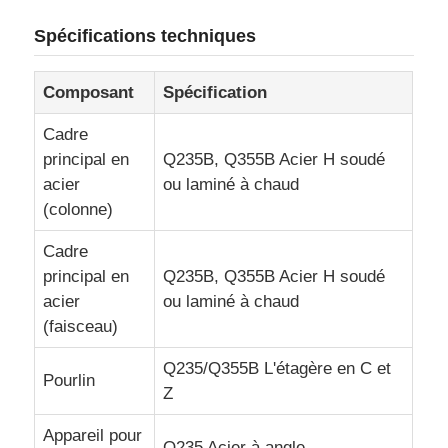
Spécifications techniques
entrepôt de structure métallique
Composant
Spécification
Construction commerciale en acier
Cadre
principal en
Q235B, Q355B Acier H soudé
Structures minières
acier
ou laminé à chaud
(colonne)
Hangar pour avions en structure d'acier
Cadre
principal en
Q235B, Q355B Acier H soudé
acier
ou laminé à chaud
Matériau de construction en acier
(faisceau)
Q235/Q355B L'étagère en C et
Poulailler à structure métallique
Pourlin
Z
Structure en acier tour réservoir d'eau
Appareil pour
Q235 Acier à angle