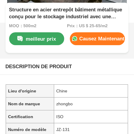
Structure en acier entrepôt bâtiment métallique
conçu pour le stockage industriel avec une
résistance élevée et une longue durée de vie
MOQ：500m2
Prix：US $ 25-65/m2
Causez Maintenant
meilleur prix
DESCRIPTION DE PRODUIT
Lieu d'origine
Chine
Nom de marque
zhongbo
Certification
ISO
Numéro de modèle
JZ-131