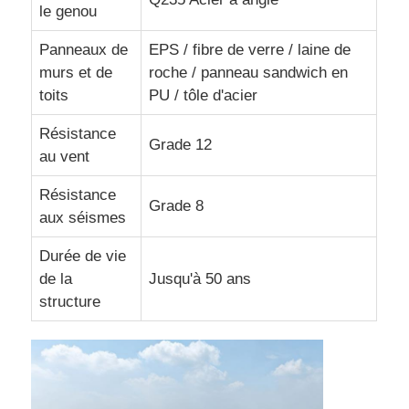
le genou
Construction du bâtiment de la structure en acier
Panneaux de
EPS / fibre de verre / laine de
murs et de
roche / panneau sandwich en
toits
PU / tôle d'acier
Structure en acier revêtu de poudre
Résistance
Grade 12
au vent
Résistance
Grade 8
aux séismes
Durée de vie
de la
Jusqu'à 50 ans
structure