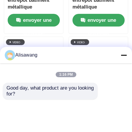
entrepôt bâtiment
entrepôt bâtiment
métallique
métallique
préfabriqué durable
préfabriqué conçu
envoyer une
envoyer une
offrant une
pour le stockage et
installation et une
l'installation facile
demande
demande
protection rapides
dans diverses
pour les
industries
marchandises
stockées
Alisawang
1:16 PM
Good day, what product are you looking 
for?
Entrepôt de structure
Bâtiment industriel
en acier offre une
préfabriqué ISO9001
résistance supérieure
Construction
aux ravageurs, à la
modulaire
envoyer une
envoyer une
moisissure et aux
préfabriquée
risques d'incendie,