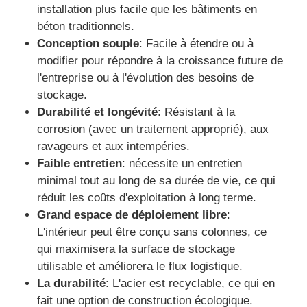
installation plus facile que les bâtiments en
béton traditionnels.
Visite d'usine
Conception souple
: Facile à étendre ou à
modifier pour répondre à la croissance future de
l'entreprise ou à l'évolution des besoins de
Contrôle de la qualité
stockage.
Durabilité et longévité
: Résistant à la
Contact
corrosion (avec un traitement approprié), aux
ravageurs et aux intempéries.
Faible entretien
: nécessite un entretien
Demande de soumission
minimal tout au long de sa durée de vie, ce qui
réduit les coûts d'exploitation à long terme.
maison préfabriquée en acier léger
Grand espace de déploiement libre
:
L'intérieur peut être conçu sans colonnes, ce
qui maximisera la surface de stockage
Bâtiment à structure métallique
utilisable et améliorera le flux logistique.
La durabilité
: L'acier est recyclable, ce qui en
atelier de structure métallique
fait une option de construction écologique.