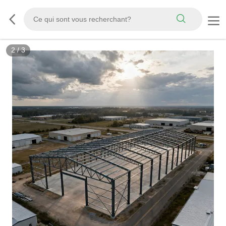
3
/
3