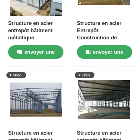
Structure en acier
Structure en acier
entrepôt bâtiment
Entrepôt
métallique
Construction de
préfabriqué idéal
cadre métallique
envoyer une
envoyer une
pour les ateliers de
conçu pour
stockage industriel et
maximiser la capacité
demande
demande
l'entreposage
de stockage et
commercial
assurer la stabilité de
la structure
Structure en acier
Structure en acier