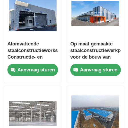
Alomvattende
Op maat gemaakte
staalconstructieworkshop
staalconstructiewerkplaa
Constructie- en
voor de bouw van
ingenieursdiensten
staalconstructies
Aanvraag sturen
Aanvraag sturen
voor succesvol
voor duurzaam en
industrieel project
industrieel gebruik
van de ruimte