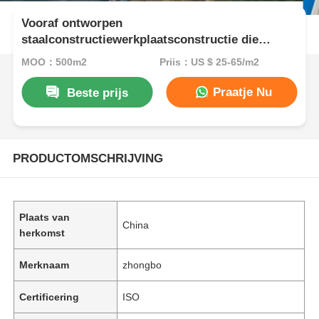
Vooraf ontworpen
staalconstructiewerkplaatsconstructie die
duurzame en aanpasbare staaloplossingen biedt
MOQ：500m2
Prijs：US $ 25-65/m2
voor optimalisatie van industriële ruimte
Praatje Nu
Beste prijs
PRODUCTOMSCHRIJVING
Plaats van
China
herkomst
Merknaam
zhongbo
Certificering
ISO