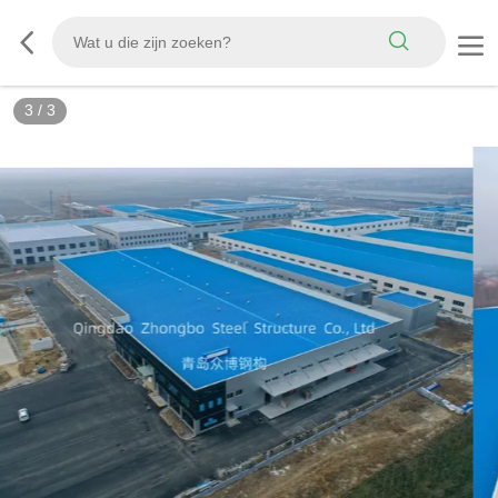
3
/
3