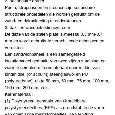
2. secundaire drager
Purlin, stropdassen en steunen zijn secundaire
Bouwconstructie van stalen structuur
structurele onderdelen die worden gebruikt om de
wand- en dakbekleding te ondersteunen.
3. dak- en wandbekledingsysteem
Poedergecoate stalen structuur
De dikte van de stalen plaat is meestal 0,3 mm-0,7
mm en wordt gebruikt in verschillende gebouwen en
vereisten.
Een sandwichpaneel is een samengesteld
isolatiepaneel gemaakt van twee zijden staalplaat en
warmte geïsoleerd kernmateriaal door middel van
bindmiddel (of schuim).steenglaswol en PU
(polyurethaan), dikte 50 mm, 60 mm, 75 mm, 100 mm,
150 mm, 200 mm, enz.
Kernmateriaal:
(1) Polystyreen: gemaakt van uitbreidbare
polystyreendeeltjes (EPS) als grondstof, in de vorm
van chemische meststofdeeltjes, na verhitting