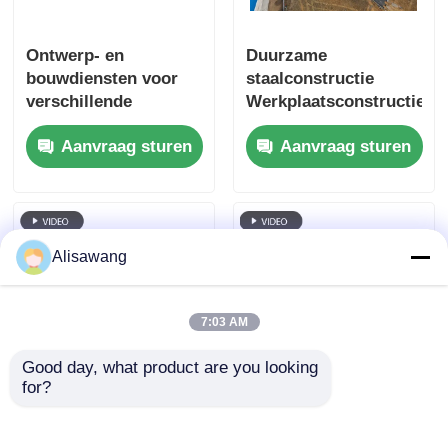
Ontwerp- en
Duurzame
bouwdiensten voor
staalconstructie
verschillende
Werkplaatsconstructie
industriële
met aanpasbare,
Aanvraag sturen
Aanvraag sturen
toepassingen
vooraf ontworpen
staaloplossingen
voor het
maximaliseren van de
efficiëntie van de
Alisawang
industriële ruimte
7:03 AM
Good day, what product are you looking 
for?
Alomvattende
Innovatieve
oplossingen voor
staalconstructieworksho