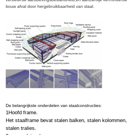
bouw afval door hergebruikbaarheid van staal.
stalen structuur magazijn
Commercieel staalgebouw
Mijnstructuren
Stalen constructie vliegtuigloods
Structurele materialen van staal
De belangrijkste onderdelen van staalconstructies:
Pluimveestal met stalen structuur
1Hoofd frame.
Het staalframe bevat stalen balken, stalen kolommen,
stalen tralies.
Staalconstructie watertenktoren