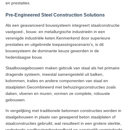
en prestaties.
Pre-Engineered Steel Construction Solutions
Fabrieksreis
Als een geavanceerd bouwsysteem integreert staalconstructie
vastgoed-, bouw- en metallurgische industrieën in een
Kwaliteitscontrole
verenigde industriële keten.Kenmerkend door superieure
prestaties en uitgebreide toepassingsscenario's, is dit
bouwsysteem de dominante keuze geworden in de
Contacteer ons
hedendaagse bouw.
Staalbouwgebouwen maken gebruik van staal als het primaire
Vraag een offerte aan
dragende systeem, meestal samengesteld uit balken,
kolommen, tralies en andere componenten van staal en
staalplaten.Gecombineerd met behuizingsconstructies zoals
voorgefabriceerd huis van licht staal
daken, vloeren en muren, vormen ze complete, robuuste
gebouwen.
Staalconstructie gebouw
In vergelijking met traditionele betonnen constructies worden in
staalgebouwen in plaats van gewapend beton staalplaten of
staalconstructies gebruikt, wat resulteert in een grotere sterkte,
werkplaats voor staalconstructies
verbeterde aardbevingsbestandheid,en aanzienlijk verminderde