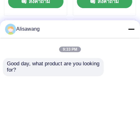
ส่งคำถาม
ส่งคำถาม
รับการใช้งาน
เพื่อให้มีพื้นที่
อุตสาหกรรมที่หลาก
อุตสาหกรรมที่มี
หลาย
ประสิทธิภาพสูงสุด
Alisawang
9:33 PM
Good day, what product are you looking 
for?
โซลูชั่นโรงงาน
การวางแผนและเทคนิค
โครงสร้างเหล็กครบ
การก่อสร้างที่สร้างสรรค์
วงจร รวมถึงการ
และความปลอดภัยของ
ออกแบบการผลิตและ
โครงสร้างเหล็ก
ส่งคำถาม
ส่งคำถาม
บริการประกอบในสถาน
ที่
บ้าน
เกี่ยวกับเรา
ติดต่อเรา
Desktop Site