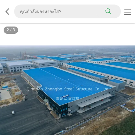
3
/
3