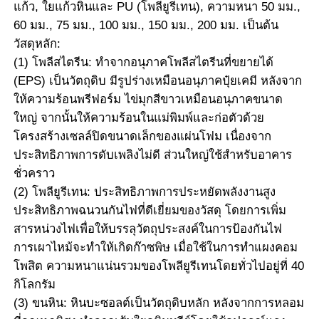
แก้ว, ใยแก้วหินและ PU (โพลียูรีเทน), ความหนา 50 มม.,
60 มม., 75 มม., 100 มม., 150 มม., 200 มม. เป็นต้น
โครงสร้างอาคารเหล็ก
วัสดุหลัก:
(1) โพลีสไตรีน: ทำจากอนุภาคโพลีสไตรีนที่ขยายได้
โครงสร้างเหล็กเคลือบผง
(EPS) เป็นวัตถุดิบ มีรูปร่างเหมือนอนุภาคปุ๋ยเคมี หลังจาก
ให้ความร้อนพรีฟอร์ม ไข่มุกสีขาวเหมือนอนุภาคขนาด
ใหญ่ จากนั้นให้ความร้อนในแม่พิมพ์และก่อตัวด้วย
โครงสร้างเซลล์ปิดขนาดเล็กของแผ่นโฟม เนื่องจาก
ประสิทธิภาพการดับเพลิงไม่ดี ส่วนใหญ่ใช้สำหรับอาคาร
ชั่วคราว
(2) โพลียูรีเทน: ประสิทธิภาพการประหยัดพลังงานสูง
ประสิทธิภาพฉนวนกันไฟที่ดีเยี่ยมของวัสดุ โดยการเพิ่ม
สารหน่วงไฟเพื่อให้บรรลุวัตถุประสงค์ในการป้องกันไฟ
การเผาไหม้จะทำให้เกิดก๊าซพิษ เมื่อใช้ในการทำแผงคอม
โพสิต ความหนาแน่นรวมของโพลียูรีเทนโดยทั่วไปอยู่ที่ 40
กิโลกรัม
(3) ขนหิน: หินบะซอลต์เป็นวัตถุดิบหลัก หลังจากการหลอม