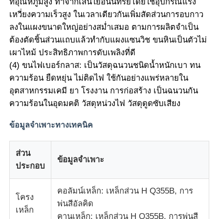
ที่อุณหภูมิสูง ทำจากเส้นใยอนินทรีย์โดยใช้อุปกรณ์แรง
เหวี่ยงความเร็วสูง ในเวลาเดียวกันเพิ่มสัดส่วนการอบกาว
ลงในแผงขนาดใหญ่อย่างสม่ำเสมอ ตามการผลิตจำเป็น
ต้องตัดชิ้นส่วนแถบแล้วทำกับแผงแซนวิช ขนหินเป็นตัวไม่
เผาไหม้ ประสิทธิภาพการดับเพลิงที่ดี
(4) ขนไฟเบอร์กลาส: เป็นวัสดุฉนวนชนิดน้ำหนักเบา ทน
ความร้อน ยืดหยุ่น ไม่ติดไฟ ใช้กันอย่างแพร่หลายใน
อุตสาหกรรมเคมี ยา โรงงาน การก่อสร้าง เป็นฉนวนกัน
ความร้อนในอุดมคติ วัสดุหน่วงไฟ วัสดุดูดซับเสียง
ข้อมูลจำเพาะทางเทคนิค
ส่วน
ข้อมูลจำเพาะ
ประกอบ
คอลัมน์เหล็ก: เหล็กส่วน H Q355B, การ
โครง
พ่นสีอัลคิด
เหล็ก
คานเหล็ก: เหล็กส่วน H Q355B, การพ่นสี