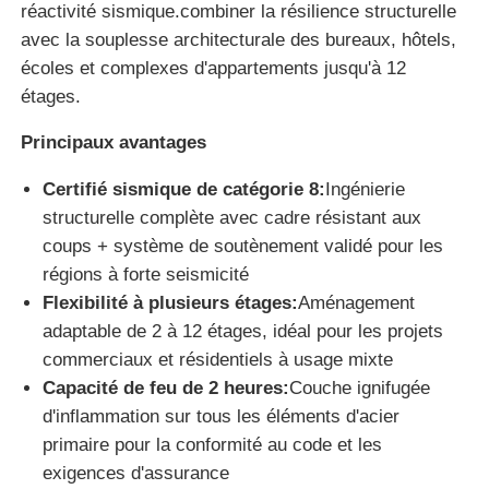
réactivité sismique.combiner la résilience structurelle
avec la souplesse architecturale des bureaux, hôtels,
Visite d'usine
écoles et complexes d'appartements jusqu'à 12
étages.
Contrôle de la qualité
Principaux avantages
Certifié sismique de catégorie 8:
Ingénierie
Contact
structurelle complète avec cadre résistant aux
coups + système de soutènement validé pour les
Demande de soumission
régions à forte seismicité
Flexibilité à plusieurs étages:
Aménagement
adaptable de 2 à 12 étages, idéal pour les projets
maison préfabriquée en acier léger
commerciaux et résidentiels à usage mixte
Capacité de feu de 2 heures:
Couche ignifugée
Bâtiment à structure métallique
d'inflammation sur tous les éléments d'acier
primaire pour la conformité au code et les
exigences d'assurance
atelier de structure métallique