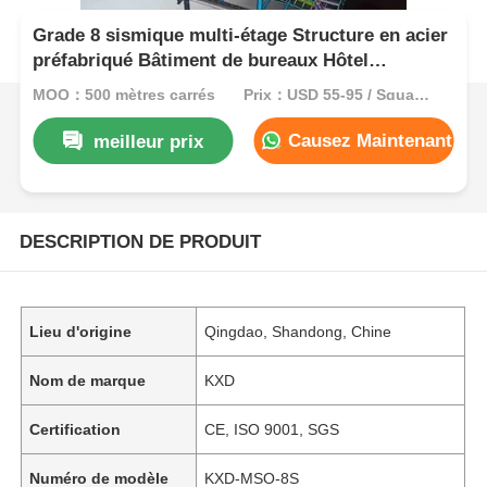
Grade 8 sismique multi-étage Structure en acier
préfabriqué Bâtiment de bureaux Hôtel
Construction de cadres scolaires
MOQ：500 mètres carrés
Prix：USD 55-95 / Square Meter
Causez Maintenant
meilleur prix
DESCRIPTION DE PRODUIT
Lieu d'origine
Qingdao, Shandong, Chine
Nom de marque
KXD
Certification
CE, ISO 9001, SGS
Numéro de modèle
KXD-MSO-8S