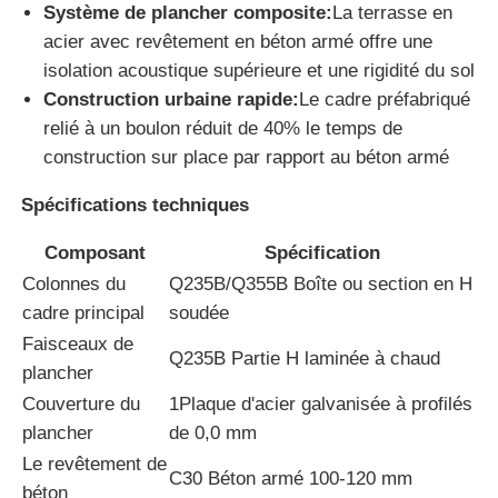
Système de plancher composite:
La terrasse en
acier avec revêtement en béton armé offre une
entrepôt de structure métallique
isolation acoustique supérieure et une rigidité du sol
Construction urbaine rapide:
Le cadre préfabriqué
relié à un boulon réduit de 40% le temps de
Construction commerciale en acier
construction sur place par rapport au béton armé
Structures minières
Spécifications techniques
Composant
Spécification
Hangar pour avions en structure d'acier
Colonnes du
Q235B/Q355B Boîte ou section en H
cadre principal
soudée
Matériau de construction en acier
Faisceaux de
Q235B Partie H laminée à chaud
plancher
Couverture du
1Plaque d'acier galvanisée à profilés
Poulailler à structure métallique
plancher
de 0,0 mm
Le revêtement de
C30 Béton armé 100-120 mm
Structure en acier tour réservoir d'eau
béton