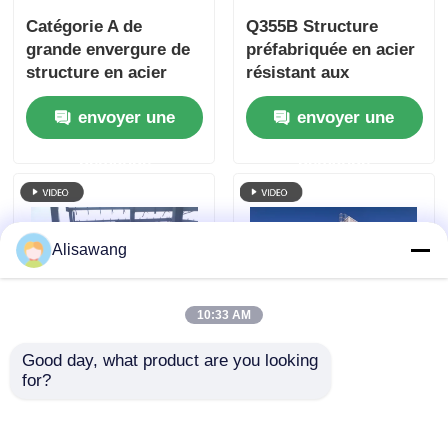
Catégorie A de
Q355B Structure
grande envergure de
préfabriquée en acier
structure en acier
résistant aux
préfabriqué
ouragans Bâtiment
envoyer une
envoyer une
d'entrepôt Cadre
galvanisé à chaud
demande
demande
Charge du vent 300
km/h
Alisawang
10:33 AM
Good day, what product are you looking 
Structure métallique
Entrepôt métallique
for?
à faible coût
pour bâtiment en
bâtiments atelier
structure d'acier,
hangar cadre en acier
offrant un stockage