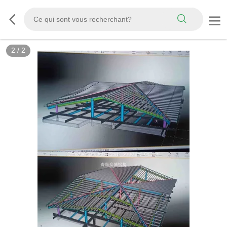
2
/
2