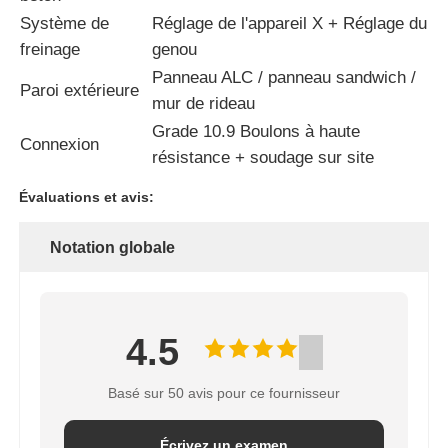
Système de
Réglage de l'appareil X + Réglage du
Construction du bâtiment de la structure en acier
freinage
genou
Panneau ALC / panneau sandwich /
Paroi extérieure
mur de rideau
Structure en acier revêtu de poudre
Grade 10.9 Boulons à haute
Connexion
résistance + soudage sur site
Évaluations et avis:
Notation globale
4.5
Basé sur 50 avis pour ce fournisseur
Écrivez un examen