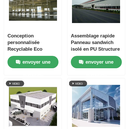
Conception
Assemblage rapide
personnalisée
Panneau sandwich
Recyclable Eco
isolé en PU Structure
Friendly Structure en
en acier entrepôt de
envoyer une
envoyer une
acier préfabriqué
stockage à froid
Hangar d'avion
bâtiment de
demande
demande
Bâtiment CE ISO
connexion de boulons
certifié
préfabriqué