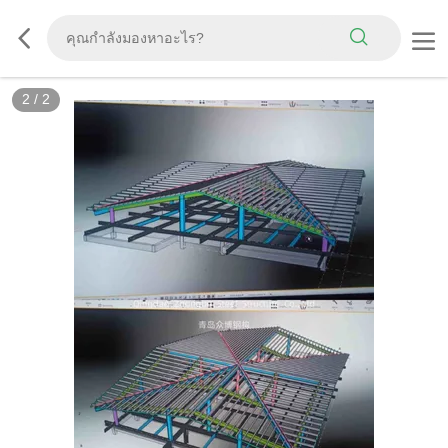
2
/
2