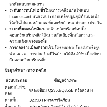
อาศัยแบบผสมผสาน
ระดับการทนไฟ 2 ชั่วโมง:
การเคลือบกันไฟแบบ
ทัวร์โรงงาน
Intumescent บนส่วนประกอบเหล็กปฐมภูมิทั้งหมดเพื่อ
ให้เป็นไปตามหลักเกณฑ์และข้อกำหนดด้านการประกัน
ควบคุมคุณภาพ
ระบบพื้นคอมโพสิต:
ดาดฟ้าเหล็กพร้อมท็อปปิ้ง
คอนกรีตเสริมเหล็กให้ฉนวนกันเสียงที่เหนือกว่าและ
ความแข็งแกร่งของพื้น
ติดต่อเรา
การก่อสร้างเมืองที่รวดเร็ว:
โครงต่อด้วยโบลต์สำเร็จรูป
ช่วยลดเวลาการก่อสร้างที่ไซต์งานได้ถึง 40% เมื่อเทียบ
ขออ้าง
กับคอนกรีตเสริมเหล็ก
ข้อมูลจำเพาะทางเทคนิค
บ้าน Prefab เหล็กเบา
ส่วนประกอบ
ข้อมูลจำเพาะ
คอลัมน์เฟรม
อาคารโครงสร้างเหล็ก
กล่องเชื่อม Q235B/Q355B หรือส่วน H
หลัก
คานพื้น
Q235B H-มาตรารีดร้อน
การประชุมเชิงปฏิบัติการโครงสร้างเหล็ก
ชั้นดาดฟ้า
แผ่นเหล็กชุบสังกะสีโปรไฟล์ 1.0 มม