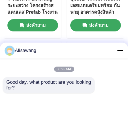
ระยะสว่าง โครงสร้างส
เลสแบบเตรียมพร้อม กัน
แตนเลส Prefab โรงงาน
พายุ อาคารคลังสินค้า
60m ความกว้าง Q355B
โครงกรอบเหล็กกระดาษ
ส่งคำถาม
ส่งคำถาม
กรอบประตู
ร้อน 300 กิโลเมตรต่อ
ชั่วโมง ความจุลลม
Alisawang
2:58 AM
Good day, what product are you looking 
for?
อาคารโครงสร้างโลหะ
อาคารโครงสร้างเหล็ก
ต้นทุนต่ำ โรงงาน โรง
โกดังโลหะ และสิ่ง
เก็บเครื่องบิน โครงเหล็ก
อำนวยความสะดวกใน
สำเร็จรูป
การจัดเก็บสินค้า
ส่งคำถาม
ส่งคำถาม
อุตสาหกรรมที่ปลอดภัย