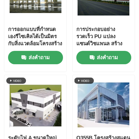
การออกแบบที่กำหนด
การประกอบอย่าง
เองรีไซเคิลได้เป็นมิตร
รวดเร็ว PU แปลง
กับสิ่งแวดล้อมโครงสร้าง
แซนด์วิชแพนล สร้าง
เหล็กสำเร็จรูปอาคารโรง
จากเหล็ก
ส่งคำถาม
ส่งคำถาม
เก็บเครื่องบินรับรอง CE
ISO
ระดับไฟ A ขนาดใหญ่
Q355B โครงสร้างสแตน