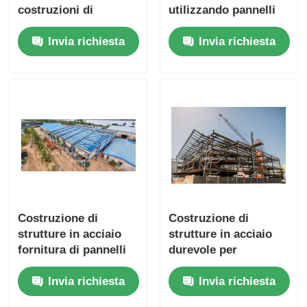
costruzioni di
utilizzando pannelli
magazzini robuste e
sandwich
Invia richiesta
Invia richiesta
durevoli con pannelli
prefabbricati per
sandwich
magazzini e spazi
prefabbricati
industriali durevoli
Costruzione di
Costruzione di
strutture in acciaio
strutture in acciaio
fornitura di pannelli
durevole per
prefabbricati a lunga
magazzini industriali
Invia richiesta
Invia richiesta
durata per
e progetti
applicazioni
commerciali con