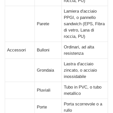
roccia, PU)
Lamiera d'acciaio
magazzino con struttura in acciaio
PPGI, o pannello
Parete
sandwich (EPS, Fibra
Edifici commerciali in acciaio
di vetro, Lana di
roccia, PU)
Strutture di mining
Ordinari, ad alta
Accessori
Bulloni
resistenza
Hangar per aerei con struttura in acciaio
Lastra d'acciaio
Grondaia
zincato, o acciaio
inossidabile
Materiale strutturale in acciaio
Tubo in PVC, o tubo
Pluviali
Pollaio con struttura in acciaio
metallico
Porta scorrevole o a
Porte
Struttura in acciaio Torre del serbatoio dell'acqua
rullo