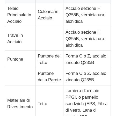
Telaio
Acciaio sezione H
Colonna in
Principale in
Q355B, verniciatura
Fatory Tour
Acciaio
Acciaio
alchidica
Controllo di qualità
Acciaio sezione H
Trave in
Q355B, verniciatura
Acciaio
alchidica
Contattaci
Puntone del
Forma C o Z, acciaio
Puntone
Tetto
zincato Q235B
Richiedere un preventivo
Puntone
Forma C o Z, acciaio
della Parete
zincato Q235B
Casa prefabbricata in acciaio leggero
Lamiera d'acciaio
Costruzione di strutture in acciaio
PPGI, o pannello
Materiale di
Tetto
sandwich (EPS, Fibra
Rivestimento
di vetro, Lana di
laboratorio di strutture in acciaio