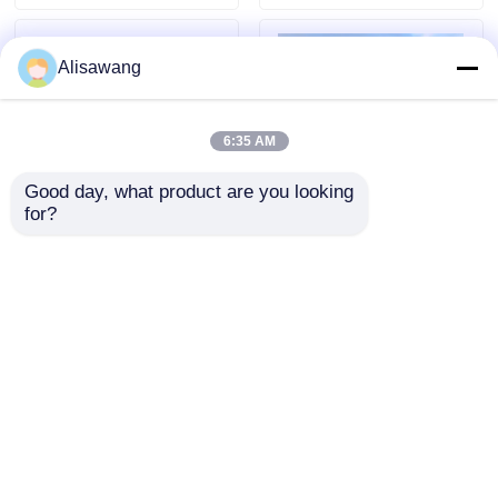
industriali e di
progettazione
magazzino
modulare e facile
manutenzione
Alisawang
6:35 AM
Good day, what product are you looking 
for?
Tracce di acciaio di
Costruzione di
costruzione su
strutture in acciaio
misura per il
per magazzini
moderno magazzino
industriali e progetti
Invia richiesta
Invia richiesta
di pannelli sandwich
commerciali che
garantiscono stabilità
strutturale e
soluzioni
Casa
Circa noi
Contattaci
Desktop Site
Mappa del sito
Norme sulla privacy