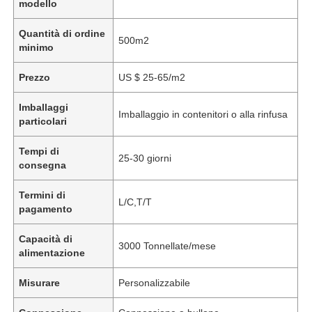
modello
Quantità di ordine
500m2
minimo
Prezzo
US $ 25-65/m2
Imballaggi
Imballaggio in contenitori o alla rinfusa
particolari
Tempi di
25-30 giorni
consegna
Termini di
L/C,T/T
pagamento
Capacità di
3000 Tonnellate/mese
alimentazione
Misurare
Personalizzabile