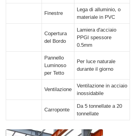
Lega di alluminio, o
Finestre
Costruzione di costruzioni per la struttura in acciaio
materiale in PVC
Lamiera d'acciaio
Copertura
Struttura in acciaio verniciata a polvere
PPGI spessore
del Bordo
0.5mm
Pannello
Per luce naturale
Luminoso
durante il giorno
per Tetto
Ventilazione in acciaio
Ventilazione
inossidabile
Da 5 tonnellate a 20
Carroponte
tonnellate