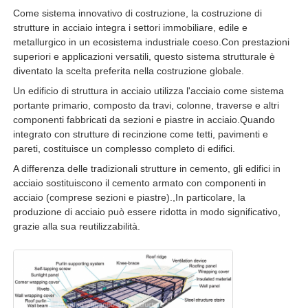
Come sistema innovativo di costruzione, la costruzione di
strutture in acciaio integra i settori immobiliare, edile e
Fatory Tour
metallurgico in un ecosistema industriale coeso.Con prestazioni
superiori e applicazioni versatili, questo sistema strutturale è
diventato la scelta preferita nella costruzione globale.
Controllo di qualità
Un edificio di struttura in acciaio utilizza l'acciaio come sistema
portante primario, composto da travi, colonne, traverse e altri
componenti fabbricati da sezioni e piastre in acciaio.Quando
Contattaci
integrato con strutture di recinzione come tetti, pavimenti e
pareti, costituisce un complesso completo di edifici.
A differenza delle tradizionali strutture in cemento, gli edifici in
Richiedere un preventivo
acciaio sostituiscono il cemento armato con componenti in
acciaio (comprese sezioni e piastre).,In particolare, la
produzione di acciaio può essere ridotta in modo significativo,
Casa prefabbricata in acciaio leggero
grazie alla sua reutilizzabilità.
Costruzione di strutture in acciaio
laboratorio di strutture in acciaio