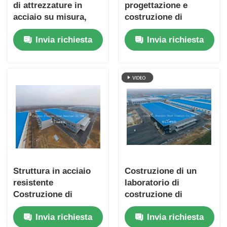
di attrezzature in
progettazione e
acciaio su misura,
costruzione di
che forniscono
attrezzature in
Invia richiesta
Invia richiesta
progetti in acciaio
acciaio
preconfezionati per
personalizzabili per
l'utilizzo duraturo e
diverse applicazioni
industriale degli
industriali
spazi
Struttura in acciaio
Costruzione di un
resistente
laboratorio di
Costruzione di
costruzione di
laboratori con
strutture in acciaio
Invia richiesta
Invia richiesta
soluzioni in acciaio
preconfezionate, che