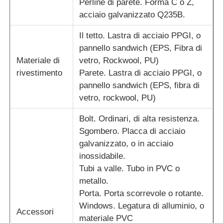
Perline di parete. Forma C o Z,
acciaio galvanizzato Q235B.
Costruzione di costruzioni per la struttura in acciaio
Il tetto. Lastra di acciaio PPGI, o
pannello sandwich (EPS, Fibra di
Struttura in acciaio verniciata a polvere
Materiale di
vetro, Rockwool, PU)
rivestimento
Parete. Lastra di acciaio PPGI, o
pannello sandwich (EPS, fibra di
vetro, rockwool, PU)
Bolt. Ordinari, di alta resistenza.
Sgombero. Placca di acciaio
galvanizzato, o in acciaio
inossidabile.
Tubi a valle. Tubo in PVC o
metallo.
Porta. Porta scorrevole o rotante.
Windows. Legatura di alluminio, o
Accessori
materiale PVC