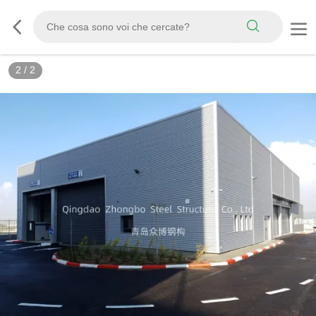
2
/
2