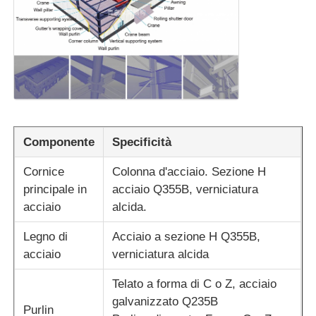
magazzino con struttura in acciaio
Edifici commerciali in acciaio
Strutture di mining
Componente
Specificità
Hangar per aerei con struttura in acciaio
Cornice
Colonna d'acciaio. Sezione H
principale in
acciaio Q355B, verniciatura
acciaio
alcida.
Materiale strutturale in acciaio
Legno di
Acciaio a sezione H Q355B,
acciaio
verniciatura alcida
Pollaio con struttura in acciaio
Telato a forma di C o Z, acciaio
galvanizzato Q235B
Struttura in acciaio Torre del serbatoio dell'acqua
Purlin