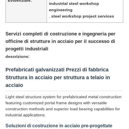
Evidenziare:
industrial steel workshop
engineering
,
steel workshop project services
Servizi completi di costruzione e ingegneria per
officine di strutture in acciaio per il successo di
progetti industriali
descrizione:
Prefabricati galvanizzati Prezzi di fabbrica
Struttura in acciaio per struttura a telaio in
acciaio
Casa
Light steel structure system for prefabricated metal construction
featuring customized portal frame designs with versatile
construction methods and superior load bearing capabilities for
Prodotti
industrial applications.
Soluzioni di costruzione in acciaio pre-progettate
Chi siamo