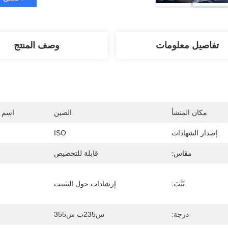
تفاصيل معلومات
وصف المنتج
مكان المنشأ
الصين
اسم ا
إصدار الشهادات
ISO
مقاس:
قابلة للتخصيص
ثَبَّتَ:
إرشادات حول التثبيت
درجة:
س235ب س355