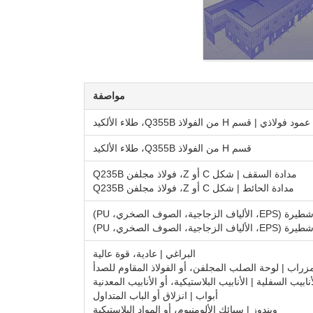
مواصفة
عمود فولاذي | قسم H من الفولاذ Q355B، طلاء الألكيد
قسم H من الفولاذ Q355B، طلاء الألكيد
مدادة السقف | شكل C أو Z، فولاذ مجلفن Q235B
مدادة الحائط | شكل C أو Z، فولاذ مجلفن Q235B
البراغي | عادية، قوة عالية
زراب | لوحة الصلب المجلفن، أو الفولاذ المقاوم للصدأ
أنابيب السفلية | الأنابيب البلاستيكية، أو الأنابيب المعدنية
أبواب | انزلاق أو الباب المتداول
ويندوز | سبائك الألومنيوم، أو المواد البلاستيكية