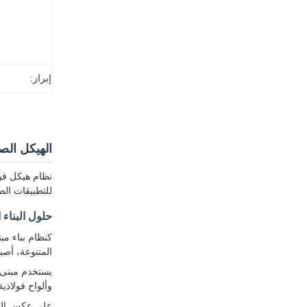
إبراز:
الهيكل الص
نظام هيكل فو
للتطبيقات الص
حلول البناء 
كنظام بناء مب
المتنوعة، أصبح
يستخدم مبنى 
وألواح فولاذي
على عكس الهيا