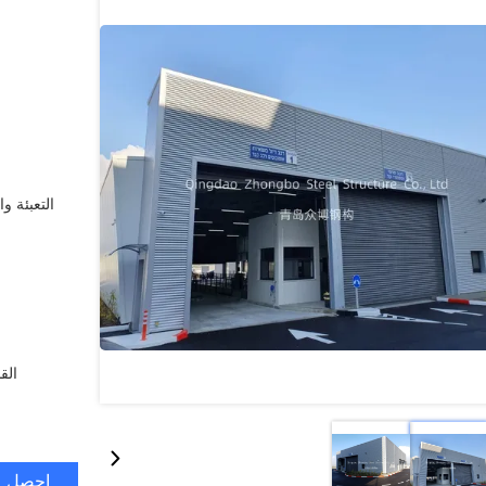
التعبئة وا
الق
احصل ع