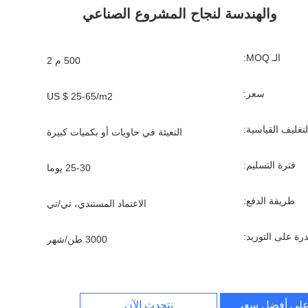
والهندسة لنجاح المشروع الصناعي
الـ MOQ:
500 م 2
سعر:
US $ 25-65/m2
لتغليف القياسية:
التعبئة في حاويات أو بكميات كبيرة
فترة التسليم:
25-30 يوما
طريقة الدفع:
الاعتماد المستندي، تي/تي
درة على التوريد:
3000 طن/شهر
لى أفضل سعر
نتحدث الآن