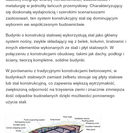
metalurgię w jednolity łańcuch przemysłowy. Charakteryzujący
się doskonałą wydajnością i szerokimi scenariuszami
Wycieczka po fabryce
zastosowań, ten system konstrukcyjny stał się dominującym
wyborem we współczesnym budownictwie.
Budynki o konstrukcji stalowej wykorzystują stal jako główny
Kontrola jakości
system nośny, zwykle składający się z belek, kolumn, kratownic i
innych elementów wykonanych ze stali i płyt stalowych. W
połączeniu z konstrukcjami obudowy, takimi jak dachy, podłogi i
Skontaktuj się z nami
ściany, tworzą kompletne, solidne budynki.
W porównaniu z tradycyjnymi konstrukcjami betonowymi, w
Poprosić o wycenę
budynkach stalowych zamiast żelbetu stosuje się płyty stalowe
lub stal konstrukcyjną, co zapewnia większą wytrzymałość,
zwiększoną odporność na trzęsienia ziemi i znacznie zmniejsza
Dom prefabrykowany ze stali lekkiej
ilość odpadów budowlanych dzięki możliwości ponownego
użycia stali.
Budynek o konstrukcji stalowej
warsztat konstrukcji stalowych