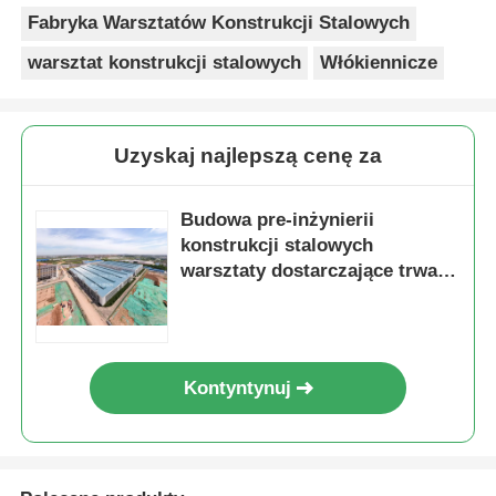
Fabryka Warsztatów Konstrukcji Stalowych
warsztat konstrukcji stalowych
Włókiennicze
Uzyskaj najlepszą cenę za
Budowa pre-inżynierii
konstrukcji stalowych
warsztaty dostarczające trwałe
konstrukcje stalowe z
dostosowywalnymi projektami
do przestrzeni przemysłowej
Kontyntynuj