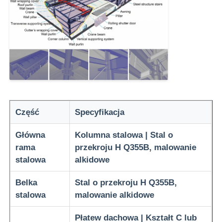
magazyn konstrukcji stalowych
Komercyjne budynki stalowe
Struktury wydobywcze
Część
Specyfikacja
Ocieplona konstrukcja powietrzna
Główna
Kolumna stalowa | Stal o
rama
przekroju H Q355B, malowanie
Materiał konstrukcyjny ze stali
stalowa
alkidowe
Belka
Stal o przekroju H Q355B,
Stalowa konstrukcja domek dla drobiu
stalowa
malowanie alkidowe
Stalowa konstrukcja wieża z zbiornikiem wody
Płatew dachowa | Kształt C lub