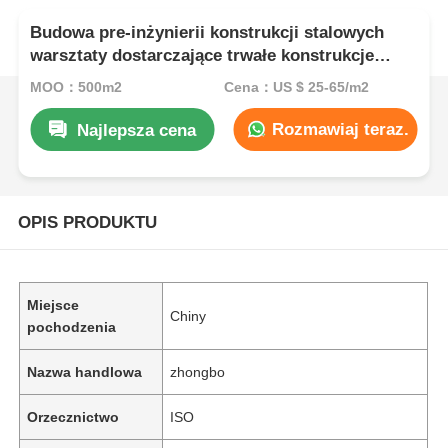
Budowa pre-inżynierii konstrukcji stalowych
warsztaty dostarczające trwałe konstrukcje
stalowe z dostosowywalnymi projektami do
MOQ：500m2
Cena：US $ 25-65/m2
przestrzeni przemysłowej
Rozmawiaj teraz.
Najlepsza cena
OPIS PRODUKTU
Miejsce
Chiny
pochodzenia
Nazwa handlowa
zhongbo
Orzecznictwo
ISO