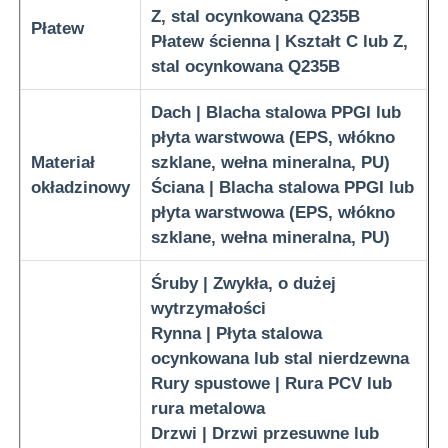
Z, stal ocynkowana Q235B
Płatew
Płatew ścienna | Kształt C lub Z,
Budowa konstrukcji stalowej konstrukcji
stal ocynkowana Q235B
Pozbudowa ze stali powlekanej proszkiem
Dach | Blacha stalowa PPGI lub
płyta warstwowa (EPS, włókno
Materiał
szklane, wełna mineralna, PU)
okładzinowy
Ściana | Blacha stalowa PPGI lub
płyta warstwowa (EPS, włókno
szklane, wełna mineralna, PU)
Śruby | Zwykła, o dużej
wytrzymałości
Rynna | Płyta stalowa
ocynkowana lub stal nierdzewna
Rury spustowe | Rura PCV lub
rura metalowa
Drzwi | Drzwi przesuwne lub