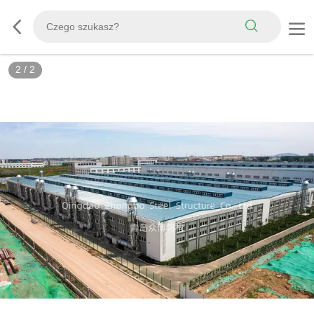
2
/
2