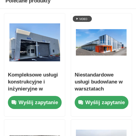
Polecane produkty
Kompleksowe usługi
Niestandardowe
konstrukcyjne i
usługi budowlane w
inżynieryjne w
warsztatach
zakresie konstrukcji
konstrukcji
Wyślij zapytanie
Wyślij zapytanie
stalowych
stalowych,
zapewniające sukces
zapewniające
projektów
wstępnie
przemysłowych
zaprojektowane
projekty stalowe do