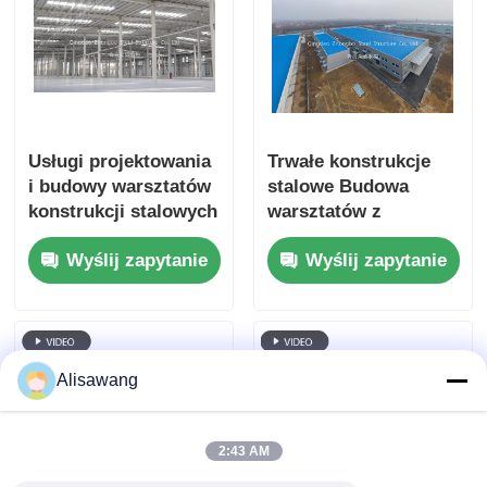
trwałego i
przemysłowego
wykorzystania
przestrzeni
Usługi projektowania
Trwałe konstrukcje
i budowy warsztatów
stalowe Budowa
konstrukcji stalowych
warsztatów z
do różnych
dostosowalnymi
Wyślij zapytanie
Wyślij zapytanie
zastosowań
rozwiązaniami
przemysłowych
stalowymi w celu
maksymalizacji
efektywności
przestrzeni
Alisawang
przemysłowej
2:43 AM