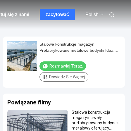
tuj się z nami
zacytować
Polish
Stalowe konstrukcje magazyn
Prefabrykowane metalowe budynki Idealne
do warsztatów magazynowych
przemysłowych i komercyjnych magazynów
Rozmawiaj Teraz.
Dowiedz Się Więcej
Powiązane filmy
Stalowa konstrukcja
magazyn trwały
prefabrykowany budynek
metalowy oferujący