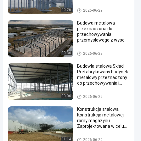
szybką instalację i
ochronę
magazyn konstrukcji stalowy
00:26
2026-06-29
przechowywanych
ch
towarów
Budowa metalowa
przeznaczona do
przechowywania
przemysłowego z wysoką
wytrzymałością i długą
żywotnością
magazyn konstrukcji stalowy
00:36
2026-06-29
ch
Budowla stalowa Skład
Prefabrykowany budynek
metalowy przeznaczony
do przechowywania i
łatwej instalacji w
różnych gałęziach
magazyn konstrukcji stalowy
00:06
2026-06-29
przemysłu
ch
Konstrukcja stalowa
Konstrukcja metalowej
ramy magazynu
Zaprojektowana w celu
maksymalizacji
pojemności
magazyn konstrukcji stalowy
01:14
2026-06-29