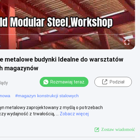
e metalowe budynki Idealne do warsztatów
ch magazynów
Rozmawiaj teraz.
Podział
lądy
ynowa
#
magazyn konstrukcji stalowych
zyn metalowy zaprojektowany z myślą o potrzebach
 wydajność z trwałością, ...
Zobacz więcej
Zostaw wiadomość