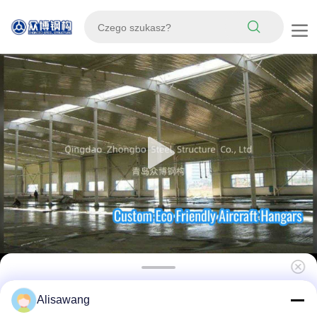
Konstrukcja niestandardowa, podlegająca
Alisawang
recyklingowi, przyjazna dla środowiska,