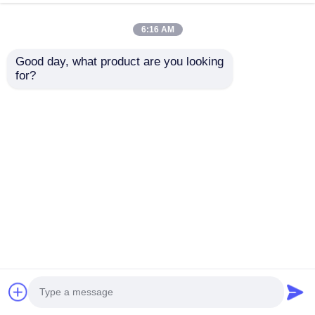
प्रमाणित
अब बात करें
पूछताछ भेजें
6:16 AM
#
इस्पात कार्यशाला भवन
#
इस्पात संरचना भवन
#
प्रीफैब वर्कशॉप
Good day, what product are you looking 
इस्पात संरचना भवन
2026-06-29
for?
अनुकूलित पर्यावरण के अनुकूल पूर्वनिर्मित इस्पात विमान हैंगरएक पूरी तरह से अनुकूलित स्टील हैंगर
समाधान पूरी तरह से अपने बेड़े की आवश्यकताओं के आधार पर इंजीनियर। निजी जेट से व्यापक शरीर
वाले वाणिज्यिक व...
अधिक देखें
आगंतुक के संदेश
संदेश छोड़ें
अभी तक कोई सार्वजनिक टिप्पणी नहीं