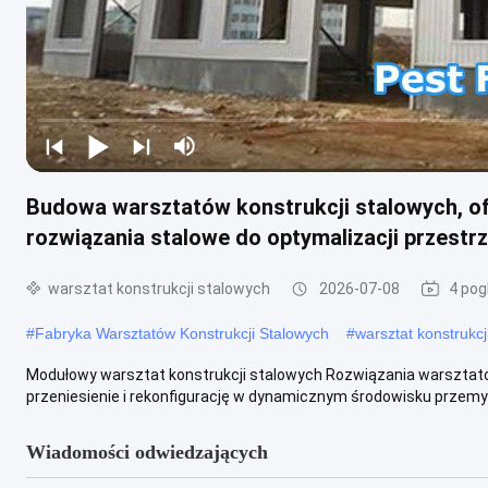
Budowa warsztatów konstrukcji stalowych, o
rozwiązania stalowe do optymalizacji przestr
warsztat konstrukcji stalowych
2026-07-08
4 pog
#
Fabryka Warsztatów Konstrukcji Stalowych
#
warsztat konstrukcj
Modułowy warsztat konstrukcji stalowych Rozwiązania warsztato
przeniesienie i rekonfigurację w dynamicznym środowisku przemy
Wiadomości odwiedzających