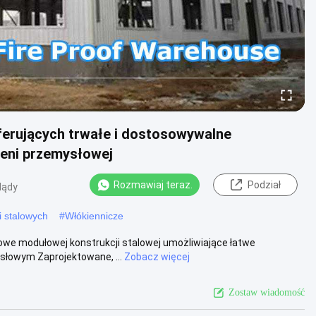
ferujących trwałe i dostosowywalne
zeni przemysłowej
Rozmawiaj teraz.
Podział
lądy
i stalowych
#
Włókiennicze
we modułowej konstrukcji stalowej umożliwiające łatwe
słowym Zaprojektowane, ...
Zobacz więcej
Zostaw wiadomość