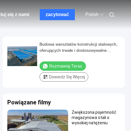
tuj się z nami
zacytować
Polish
Budowa warsztatów konstrukcji stalowych,
oferujących trwałe i dostosowywalne
rozwiązania stalowe do optymalizacji
przestrzeni przemysłowej
Rozmawiaj Teraz.
Dowiedz Się Więcej
Powiązane filmy
Zwiększona pojemność
magazynowa stali o
wysokiej natężeniu