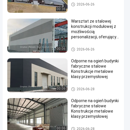
magazyn konstrukcji stalowy
2026-06-26
ch
00:36
Warsztat ze stalowej
konstrukcji modułowej z
możliwością
personalizacji, oferujący
budowę i elastyczne
układy dla obiektów
warsztat konstrukcji stalowyc
00:06
2026-06-26
przemysłowych
h
Odporne na ogień budynki
fabryczne stalowe
Konstrukcje metalowe
klasy przemysłowej
warsztat konstrukcji stalowyc
00:06
2026-06-28
h
Odporne na ogień budynki
fabryczne stalowe
Konstrukcje metalowe
klasy przemysłowej
warsztat konstrukcji stalowyc
00:06
2026-06-28