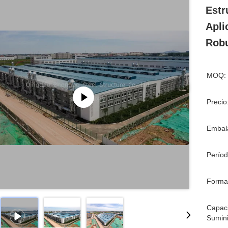
Estr
Apli
Rob
MOQ:
Precio
Embala
Períod
Forma
Capac
Sumini