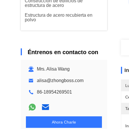
Construcción de edificios de
estructura de acero
Estructura de acero recubierta en
polvo
Éntrenos en contacto con
Mrs. Alisa Wang
I
alisa@zhongboss.com
L
86-18954269501
Ce
T
Ahora Charle
In