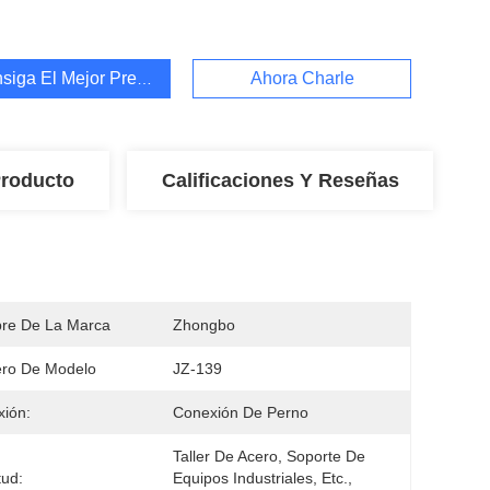
siga El Mejor Precio
Ahora Charle
Producto
Calificaciones Y Reseñas
re De La Marca
Zhongbo
ro De Modelo
JZ-139
ión:
Conexión De Perno
Taller De Acero, Soporte De 
tud:
Equipos Industriales, Etc., 