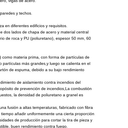
ero, vigas de acero.
 paredes y techos.
 en diferentes edificios y requisitos.
 dos lados de chapa de acero y material central
rio de roca y PU (poliuretano), espesor 50 mm, 60
S) como materia prima, con forma de partículas de
o partículas más grandes,y luego se calienta en el
artón de espuma, debido a su bajo rendimiento
ndimiento de aislamiento contra incendios del
 propósito de prevención de incendios,La combustión
uestos, la densidad de poliuretano a granel es
na fusión a altas temperaturas, fabricado con fibra
o tiempo añadir uniformemente una cierta proporción
dades de producción para cortar la tira de pieza y
ible, buen rendimiento contra fuego.