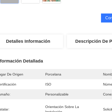
Con
Detalles Información
Descripción De 
nformación Detallada
ugar De Origen
Porcelana
Nomb
rtificación
ISO
Núme
amaño:
Personalizable
Conex
Orientación Sobre La 
stalar:
Solici
Instalación.