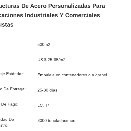
ucturas De Acero Personalizadas Para
caciones Industriales Y Comerciales
ustas
500m2
:
US $ 25-65/m2
je Estándar:
Embalaje en contenedores o a granel
o De Entrega:
25-30 días
 De Pago:
LC, T/T
idad De
3000 toneladas/mes
stro: