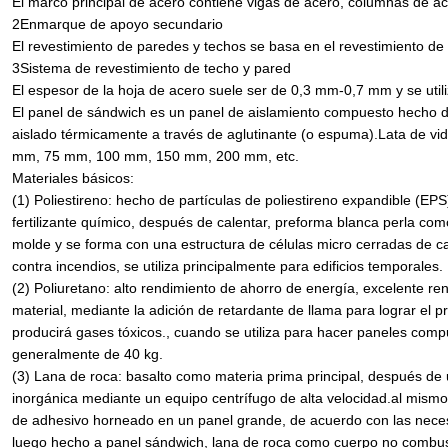
El marco principal de acero contiene vigas de acero, columnas de ac
2Enmarque de apoyo secundario
El revestimiento de paredes y techos se basa en el revestimiento de
3Sistema de revestimiento de techo y pared
El espesor de la hoja de acero suele ser de 0,3 mm-0,7 mm y se utiliza
El panel de sándwich es un panel de aislamiento compuesto hecho de
aislado térmicamente a través de aglutinante (o espuma).Lata de vid
mm, 75 mm, 100 mm, 150 mm, 200 mm, etc.
Materiales básicos:
(1) Poliestireno: hecho de partículas de poliestireno expandible (EP
fertilizante químico, después de calentar, preforma blanca perla com
molde y se forma con una estructura de células micro cerradas de c
contra incendios, se utiliza principalmente para edificios temporales.
(2) Poliuretano: alto rendimiento de ahorro de energía, excelente re
material, mediante la adición de retardante de llama para lograr el
producirá gases tóxicos., cuando se utiliza para hacer paneles comp
generalmente de 40 kg.
(3) Lana de roca: basalto como materia prima principal, después de u
inorgánica mediante un equipo centrífugo de alta velocidad.al mism
de adhesivo horneado en un panel grande, de acuerdo con las necesi
luego hecho a panel sándwich, lana de roca como cuerpo no combust