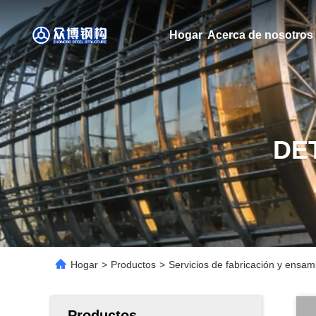
Hogar
Acerca de nosotros
DE
Hogar
>
Productos
>
Servicios de fabricación y ensam
Productos