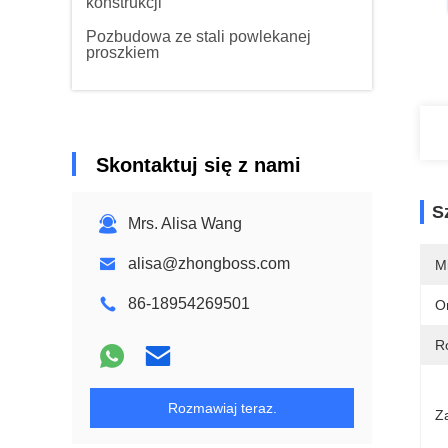
konstrukcji
Pozbudowa ze stali powlekanej
proszkiem
Skontaktuj się z nami
S
Mrs. Alisa Wang
alisa@zhongboss.com
M
86-18954269501
O
R
Rozmawiaj teraz.
Z