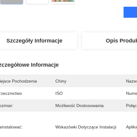
Szczegóły Informacje
Opis Produ
zczegółowe Informacje
iejsce Pochodzenia
Chiny
Nazw
rzecznictwo
ISO
Nume
ozmiar:
Możliwość Dostosowania
Połąc
ainstalować:
Wskazówki Dotyczące Instalacji
Aplika