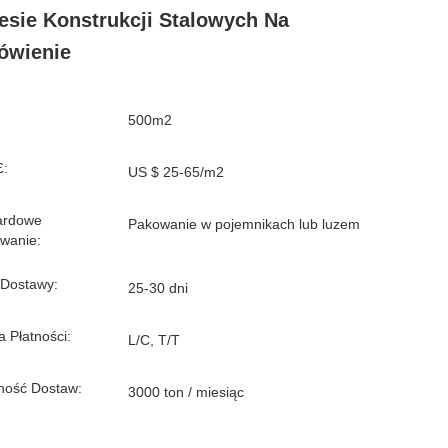
esie Konstrukcji Stalowych Na
ówienie
500m2
£:
US $ 25-65/m2
ardowe
Pakowanie w pojemnikach lub luzem
wanie:
 Dostawy:
25-30 dni
 Płatności:
L/C, T/T
ność Dostaw:
3000 ton / miesiąc