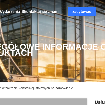
Wydarzenia
Skontaktuj się z nami
zacytować
EGÓŁOWE INFORMACJE 
UKTACH
e w zakresie konstrukcji stalowych na zamówienie
Usłu