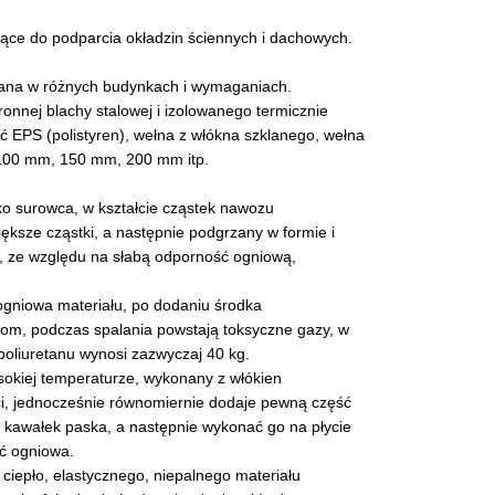
użące do podparcia okładzin ściennych i dachowych.
wana w różnych budynkach i wymaganiach.
nnej blachy stalowej i izolowanego termicznie
 EPS (polistyren), wełna z włókna szklanego, wełna
 100 mm, 150 mm, 200 mm itp.
ako surowca, w kształcie cząstek nawozu
ększe cząstki, a następnie podgrzany w formie i
, ze względu na słabą odporność ogniową,
 ogniowa materiału, po dodaniu środka
rom, podczas spalania powstają toksyczne gazy, w
oliuretanu wynosi zazwyczaj 40 kg.
ysokiej temperaturze, wykonany z włókien
i, jednocześnie równomiernie dodaje pewną część
ć kawałek paska, a następnie wykonać go na płycie
ć ogniowa.
ciepło, elastycznego, niepalnego materiału