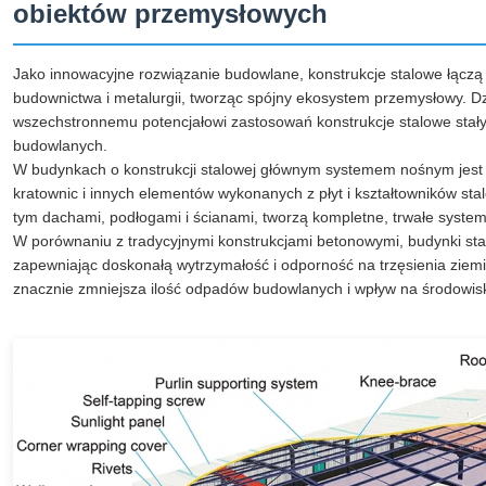
obiektów przemysłowych
Jako innowacyjne rozwiązanie budowlane, konstrukcje stalowe łączą 
budownictwa i metalurgii, tworząc spójny ekosystem przemysłowy. 
wszechstronnemu potencjałowi zastosowań konstrukcje stalowe sta
budowlanych.
W budynkach o konstrukcji stalowej głównym systemem nośnym jest st
kratownic i innych elementów wykonanych z płyt i kształtowników st
tym dachami, podłogami i ścianami, tworzą kompletne, trwałe syste
W porównaniu z tradycyjnymi konstrukcjami betonowymi, budynki stalo
zapewniając doskonałą wytrzymałość i odporność na trzęsienia zie
znacznie zmniejsza ilość odpadów budowlanych i wpływ na środowis