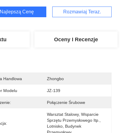
Najlepszą Cenę
Rozmawiaj Teraz.
ktu
Oceny I Recenzje
a Handlowa
Zhongbo
r Modelu
JZ-139
zenie:
Połączenie Śrubowe
Warsztat Stalowy, Wsparcie 
Sprzętu Przemysłowego Itp., 
cja:
Lotnisko, Budynek 
Przemysłowy