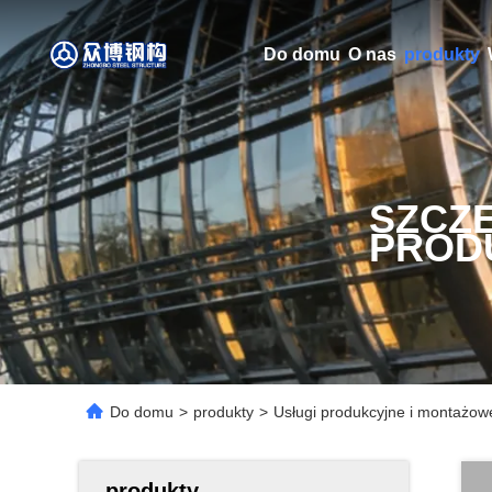
Do domu
O nas
produkty
SZCZ
PROD
Do domu
>
produkty
>
Usługi produkcyjne i montażow
produkty