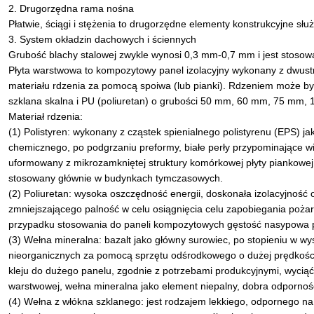
2. Drugorzędna rama nośna
Płatwie, ściągi i stężenia to drugorzędne elementy konstrukcyjne sł
3. System okładzin dachowych i ściennych
Grubość blachy stalowej zwykle wynosi 0,3 mm-0,7 mm i jest stoso
Płyta warstwowa to kompozytowy panel izolacyjny wykonany z dwustro
materiału rdzenia za pomocą spoiwa (lub pianki). Rdzeniem może być
szklana skalna i PU (poliuretan) o grubości 50 mm, 60 mm, 75 mm,
Materiał rdzenia:
(1) Polistyren: wykonany z cząstek spienialnego polistyrenu (EPS) j
chemicznego, po podgrzaniu preformy, białe perły przypominające wi
uformowany z mikrozamkniętej struktury komórkowej płyty piankowej
stosowany głównie w budynkach tymczasowych.
(2) Poliuretan: wysoka oszczędność energii, doskonała izolacyjność
zmniejszającego palność w celu osiągnięcia celu zapobiegania poża
przypadku stosowania do paneli kompozytowych gęstość nasypowa p
(3) Wełna mineralna: bazalt jako główny surowiec, po stopieniu w w
nieorganicznych za pomocą sprzętu odśrodkowego o dużej prędkośc
kleju do dużego panelu, zgodnie z potrzebami produkcyjnymi, wycią
warstwowej, wełna mineralna jako element niepalny, dobra odpornoś
(4) Wełna z włókna szklanego: jest rodzajem lekkiego, odpornego na 