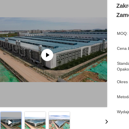
Zakr
Zam
MOQ:
Cena 
Stand
Opako
Okres
Metoda
Wydaj