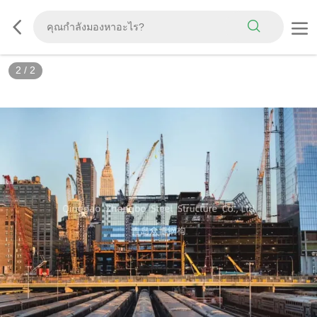
2
/
2