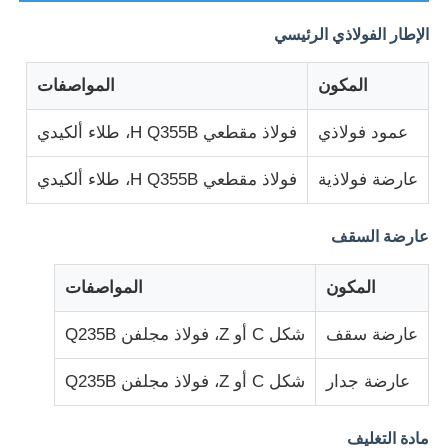
الإطار الفولاذي الرئيسي
جولة في المعمل
المكون
المواصفات
ضبط الجودة
عمود فولاذي
فولاذ مقطعي H Q355B، طلاء ألكيدي
عارضة فولاذية
فولاذ مقطعي H Q355B، طلاء ألكيدي
اتصل بنا
عارضة السقف
طلب اقتباس
المكون
المواصفات
منزل مصنوع من الفولاذ الخفيف
عارضة سقف
شكل C أو Z، فولاذ مجلفن Q235B
بناء الهيكل الصلب
عارضة جدار
شكل C أو Z، فولاذ مجلفن Q235B
ورشة الهياكل الفولاذية
مادة التغليف