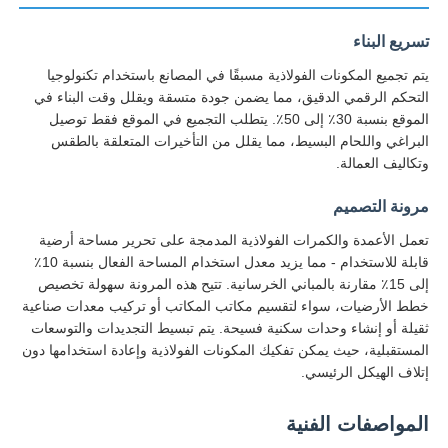
تسريع البناء
يتم تجميع المكونات الفولاذية مسبقًا في المصانع باستخدام تكنولوجيا
التحكم الرقمي الدقيق، مما يضمن جودة متسقة ويقلل وقت البناء في
الموقع بنسبة 30٪ إلى 50٪. يتطلب التجميع في الموقع فقط توصيل
البراغي واللحام البسيط، مما يقلل من التأخيرات المتعلقة بالطقس
وتكاليف العمالة.
مرونة التصميم
تعمل الأعمدة والكمرات الفولاذية المدمجة على تحرير مساحة أرضية
قابلة للاستخدام - مما يزيد معدل استخدام المساحة الفعال بنسبة 10٪
إلى 15٪ مقارنة بالمباني الخرسانية. تتيح هذه المرونة سهولة تخصيص
خطط الأرضيات، سواء لتقسيم مكاتب المكاتب أو تركيب معدات صناعية
منزل
ثقيلة أو إنشاء وحدات سكنية فسيحة. يتم تبسيط التجديدات والتوسعات
المستقبلية، حيث يمكن تفكيك المكونات الفولاذية وإعادة استخدامها دون
إتلاف الهيكل الرئيسي.
المنتجات
المواصفات الفنية
حول بنا