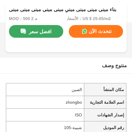
بناء مبنى مبنى مبنى مبني مبنى مبنى مبنى مبنى مبنى
الأسعار：US $ 25-65/m2
MOQ：500 م 2
نتحدث الآن
افضل سعر
منتوج وصف
مكان المنشأ
الصين
اسم العلامة التجارية
zhongbo
إصدار الشهادات
ISO
رقم الموديل
شبيبة-105