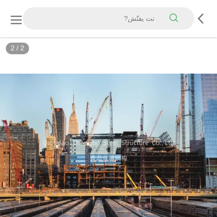
2
/
2