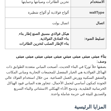
الاستخدام
تخزين الطائرات وصيانتها وحمايتها
wallType
ألواح فولاذية أو ألواح شطيرة
اتصال
اتصال بولت
هيكل فولاذي مسبق الصنع إطار بناء
,
تسليط الضوء:
بناء الفنادق الفولاذية
,
بناء الإطار الصلب لتخزين الطائرات
بناء مبنى مبنى مبنى مبني مبنى مبنى مبنى مبنى مبنى
وصف:
بصفتها حلاً ثوريًا في البناء الحديث، أصبحت المباني متعددة الطوابق ذات
الهياكل الفولاذية هي الخيار المفضل للمجمعات التجارية ومباني المكاتب
والشقق السكنية وورش العمل الصناعية. من خلال استخدام الفولاذ عالي
الجودة كمكون أساسي لتحمل الأحمال، تتجاوز هذه المباني قيود الهياكل
الخرسانية التقليدية، وتدمج الأداء الهيكلي الاستثنائي والبناء السريع
والصديق للبيئة في حزمة شاملة واحدة.
المزايا الرئيسية