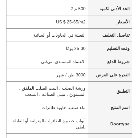
الحد الأدنى لكمية
500 م 2
الأسعار
US $ 25-65/m2
تفاصيل التغليف
التعبئة في الحاويات أو السائبة
وقت التسليم
25-30 يومًا
شروط الدفع
الاعتماد المستندي، تي/تي
القدرة على العرض
3000 طن / شهر
ورشة الصلب ، البيت الصلب الملفق ،
التطبيق
المستودع ، مبنى الصناعة ، الملعب
اسم المنتج
بناء صلب، حاوية طائرات
أبواب حظيرة الطائرات المنزلقة أو القابلة
Doortype
للطي