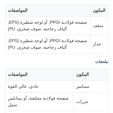
المكون
المواصفات
مستودع الهيكل الصلب
صفيحة فولاذية PPGI، أو لوحة شطيرة (EPS،
سقف
ألياف زجاجية، صوف صخري، PU)
بناء الصلب التجاري
صفيحة فولاذية PPGI، أو لوحة شطيرة (EPS،
جدار
الهياكل التعدينية
ألياف زجاجية، صوف صخري، PU)
حراج طائرات بهيكل فولاذي
ملحقات
المكون
المواصفات
المواد الهيكلية من الصلب
مسامير
عادي، عالي القوة
هيكل فولاذي بيت الدواجن
صفيحة فولاذية مجلفنة، أو ستانلس
مزراب
ستيل
البنية الفولاذية برج خزان المياه