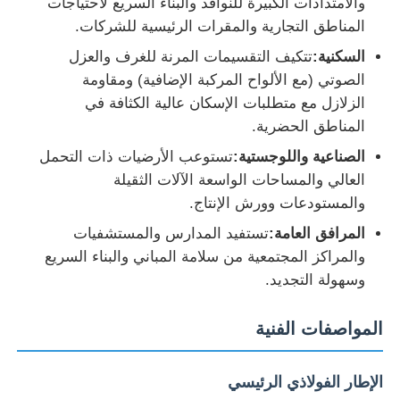
والامتدادات الكبيرة للنوافذ والبناء السريع لاحتياجات
المناطق التجارية والمقرات الرئيسية للشركات.
جولة في المعمل
السكنية:
تتكيف التقسيمات المرنة للغرف والعزل
الصوتي (مع الألواح المركبة الإضافية) ومقاومة
الزلازل مع متطلبات الإسكان عالية الكثافة في
ضبط الجودة
المناطق الحضرية.
الصناعية واللوجستية:
تستوعب الأرضيات ذات التحمل
اتصل بنا
العالي والمساحات الواسعة الآلات الثقيلة
والمستودعات وورش الإنتاج.
طلب اقتباس
المرافق العامة:
تستفيد المدارس والمستشفيات
والمراكز المجتمعية من سلامة المباني والبناء السريع
منزل مصنوع من الفولاذ الخفيف
وسهولة التجديد.
المواصفات الفنية
بناء الهيكل الصلب
الإطار الفولاذي الرئيسي
ورشة الهياكل الفولاذية