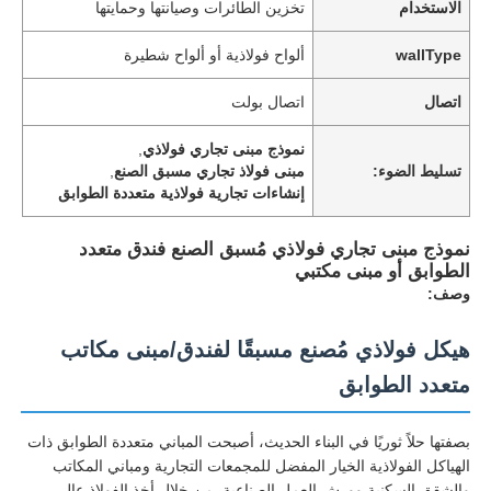
الاستخدام
تخزين الطائرات وصيانتها وحمايتها
wallType
ألواح فولاذية أو ألواح شطيرة
اتصال
اتصال بولت
نموذج مبنى تجاري فولاذي
,
تسليط الضوء:
مبنى فولاذ تجاري مسبق الصنع
,
إنشاءات تجارية فولاذية متعددة الطوابق
نموذج مبنى تجاري فولاذي مُسبق الصنع فندق متعدد
الطوابق أو مبنى مكتبي
وصف:
هيكل فولاذي مُصنع مسبقًا لفندق/مبنى مكاتب
متعدد الطوابق
بصفتها حلاً ثوريًا في البناء الحديث، أصبحت المباني متعددة الطوابق ذات
الهياكل الفولاذية الخيار المفضل للمجمعات التجارية ومباني المكاتب
والشقق السكنية وورش العمل الصناعية. من خلال أخذ الفولاذ عالي