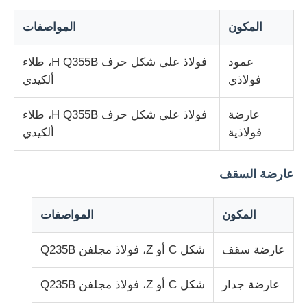
المكون
المواصفات
مستودع الهيكل الصلب
عمود
فولاذ على شكل حرف H Q355B، طلاء
فولاذي
ألكيدي
بناء الصلب التجاري
عارضة
فولاذ على شكل حرف H Q355B، طلاء
الهياكل التعدينية
فولاذية
ألكيدي
حراج طائرات بهيكل فولاذي
عارضة السقف
المواد الهيكلية من الصلب
المكون
المواصفات
عارضة سقف
شكل C أو Z، فولاذ مجلفن Q235B
هيكل فولاذي بيت الدواجن
عارضة جدار
شكل C أو Z، فولاذ مجلفن Q235B
البنية الفولاذية برج خزان المياه