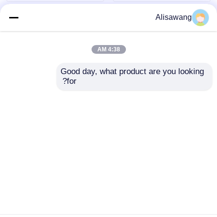
Alisawang
4:38 AM
Good day, what product are you looking 
for?
المباني الحديدية التجارية
مبنى الصلب التجاري
السوبر ماركت
مصمم لتلبية متطلبات
المشاريع التجارية
والصناعية التي توفر
إرسال استفسار
إرسال استفسار
القوة والتنوع
منزل
حول نا
اتصل بنا
Desktop Site
خريطة الموقع
سياسة الخصوصية