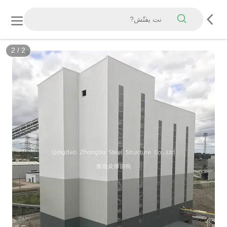
2
/
2