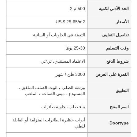
الحد الأدنى لكمية
500 م 2
الأسعار
US $ 25-65/m2
تفاصيل التغليف
التعبئة في الحاويات أو السائبة
وقت التسليم
25-30 يومًا
شروط الدفع
الاعتماد المستندي، تي/تي
القدرة على العرض
3000 طن / شهر
ورشة الصلب ، البيت الصلب الملفق ،
التطبيق
المستودع ، مبنى الصناعة ، الملعب
اسم المنتج
بناء صلب، حاوية طائرات
أبواب حظيرة الطائرات المنزلقة أو القابلة
Doortype
للطي