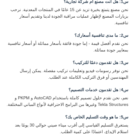
س1: هل أنت مصنع أم شركة تجارية؟
نحن مصنع يتمتع بخبرة تزيد عن 15 عامًا في المنتجات المعدنية. نرحب
بزيارات المصنع لإظهار عمليات مراقبة الجودة لدينا وتقديم أسعار
تنافسية.
س2: ما مدى تنافسية أسعارك؟
نحن نقدم أفضل قيمة - إما جودة فائقة بأسعار مماثلة أو أسعار تنافسية
بمعايير جودة مماثلة.
س3: هل تقدمون دعمًا للتركيب؟
نحن نوفر رسومات فيديو وتعليمات تركيب مفصلة. يمكن إرسال
المهندسين أو فرق التركيب الكاملة عند الطلب.
س4: هل تقدمون خدمات التصميم؟
نعم، نحن نقدم حلول تصميم كاملة باستخدام AutoCAD و PKPM و
Tekla Structures وغيرها من البرامج الاحترافية لأنواع المباني المختلفة.
س5: ما هو وقت التسليم الخاص بك؟
يستغرق التسليم القياسي إلى أقرب ميناء صيني حوالي 30 يومًا بعد
استلام الإيداع، اعتمادًا على كمية الطلب.