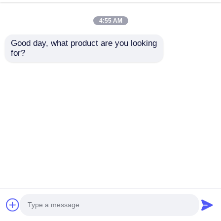
กรอบประตู
พูดคุยกันตอนนี้
ส่งสอบถาม
4:55 AM
#
อาคารโรงเหล็ก
#
อาคารโครงสร้างเหล็ก
Good day, what product are you looking 
#
โรงงานสำเร็จรูป
for?
อาคารโครงสร้างเหล็ก
2026-06-29
การประชุมเชิงปฏิบัติการโครงสร้างเหล็กช่วงใหญ่เกรด A ทนไฟโซลูชันการประชุม
เชิงปฏิบัติการทางอุตสาหกรรมสำหรับงานหนักที่รวมการรับรองความปลอดภัยจาก
อัคคีภัยเกรด A เข้ากับความสามารถช่วงเคลียร์กว้างพิเศษ 60 ม. ...
ดูเพิ่มเติม
ข้อความจากผู้เข้าชม
ส่งข้อความ
ยังไม่มีความคิดเห็นสาธารณะ