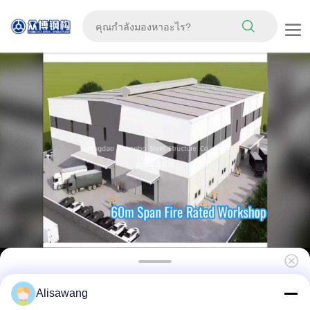
ระดับไฟ A ขนาดใหญ่ ระยะสว่าง โครงสร้างส
Alisawang
แตนเลส Prefab โรงงาน 60m ความกว้าง Q355B