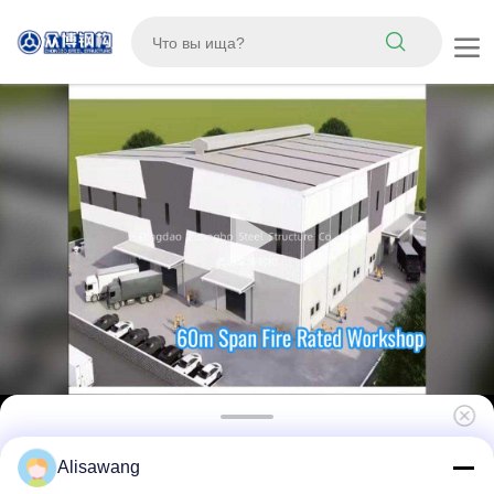
Расклассифицированная огнем ранг
Alisawang
большая ясная рамка мастерской