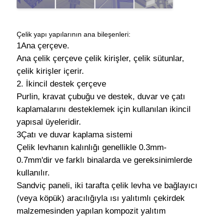
çelik yapı deposu
Çelik yapı yapılarının ana bileşenleri:
1Ana çerçeve.
Ticari Çelik Bina
Ana çelik çerçeve çelik kirişler, çelik sütunlar,
çelik kirişler içerir.
2. İkincil destek çerçeve
Madencilik Yapıları
Purlin, kravat çubuğu ve destek, duvar ve çatı
kaplamalarını desteklemek için kullanılan ikincil
Çelik Yapı Uçak Hangarı
yapısal üyeleridir.
3Çatı ve duvar kaplama sistemi
Çelik levhanın kalınlığı genellikle 0.3mm-
Çelik yapı malzemesi
0.7mm'dir ve farklı binalarda ve gereksinimlerde
kullanılır.
Çelik yapısı Tavuk evi
Sandviç paneli, iki tarafta çelik levha ve bağlayıcı
(veya köpük) aracılığıyla ısı yalıtımlı çekirdek
malzemesinden yapılan kompozit yalıtım
Çelik yapısı Su tankı kulesi