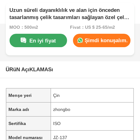
Uzun süreli dayanıklılık ve alan için önceden
tasarlanmış çelik tasarımları sağlayan özel çelik
yapısı atölyesi inşaat hizmetleri
MOQ：500m2
Fiyat：US $ 25-65/m2
Şimdi konuşalım.
En iyi fiyat
ÜRüN AçıKLAMASı
Menşe yeri
Çin
Marka adı
zhongbo
Sertifika
ISO
Model numarası
JZ-137