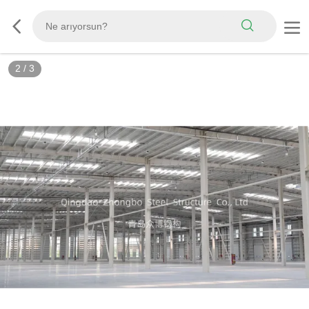
3
/
3