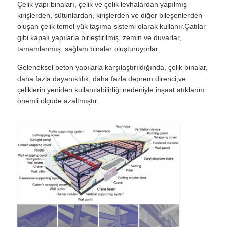
Çelik yapı binaları, çelik ve çelik levhalardan yapılmış
kirişlerden, sütunlardan, kirişlerden ve diğer bileşenlerden
oluşan çelik temel yük taşıma sistemi olarak kullanır.Çatılar
Fabrika turu
gibi kapalı yapılarla birleştirilmiş, zemin ve duvarlar,
tamamlanmış, sağlam binalar oluşturuyorlar.
Kalite kontrol
Geleneksel beton yapılarla karşılaştırıldığında, çelik binalar,
daha fazla dayanıklılık, daha fazla deprem direnci,ve
çeliklerin yeniden kullanılabilirliği nedeniyle inşaat atıklarını
Bize ulaşın
önemli ölçüde azaltmıştır..
Teklif isteği
Hafif çelik prefabrik ev
Çelik Yapı Binası
çelik yapı atölyesi