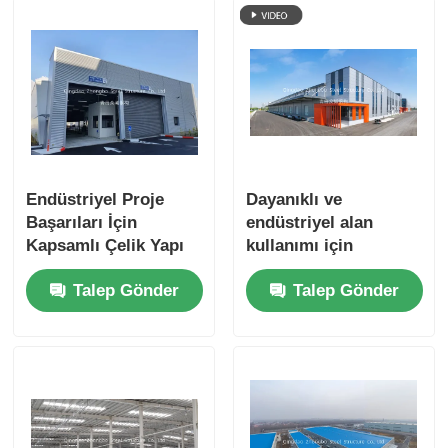
Endüstriyel Proje
Dayanıklı ve
Başarıları İçin
endüstriyel alan
Kapsamlı Çelik Yapı
kullanımı için
Atölyesi İnşaat ve
önceden tasarlanmış
Talep Gönder
Talep Gönder
Mühendislik
çelik tasarımlar
Hizmetleri
sağlayan Özel Çelik
Yapı Atölyesi inşaat
hizmetleri