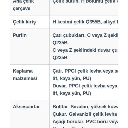
Ana çelik
Çelik sütun. H bölümü çelik Q35
çerçeve
Çelik kiriş
H kesimi çelik Q355B, alkyd boy
Purlin
Çatı çubukları. C veya Z şeklinde,
Q235B.
C veya Z şeklindeki duvar çubuklar
Q235B
Kaplama
Çatı. PPGI çelik levha veya sand
malzemesi
lif, kaya yün, PU)
Duvar. PPGI çelik levha veya san
lif, kaya yün, PU)
Aksesuarlar
Boltlar. Sıradan, yüksek kuvvetli.
Çukur. Galvanizli çelik levha vey
Aşağı borular. PVC boru veya me