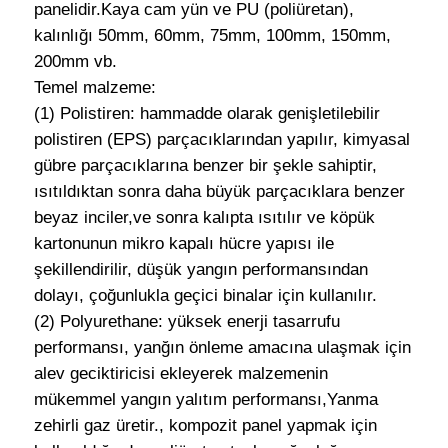
panelidir.Kaya cam yün ve PU (poliüretan),
kalınlığı 50mm, 60mm, 75mm, 100mm, 150mm,
Çelik Yapı Binası İnşaatı
200mm vb.
Temel malzeme:
Toz Boyalı Çelik Yapı
(1) Polistiren: hammadde olarak genişletilebilir
polistiren (EPS) parçacıklarından yapılır, kimyasal
gübre parçacıklarına benzer bir şekle sahiptir,
ısıtıldıktan sonra daha büyük parçacıklara benzer
beyaz inciler,ve sonra kalıpta ısıtılır ve köpük
kartonunun mikro kapalı hücre yapısı ile
şekillendirilir, düşük yangın performansından
dolayı, çoğunlukla geçici binalar için kullanılır.
(2) Polyurethane: yüksek enerji tasarrufu
performansı, yanğın önleme amacına ulaşmak için
alev geciktiricisi ekleyerek malzemenin
mükemmel yangın yalıtım performansı,Yanma
zehirli gaz üretir., kompozit panel yapmak için