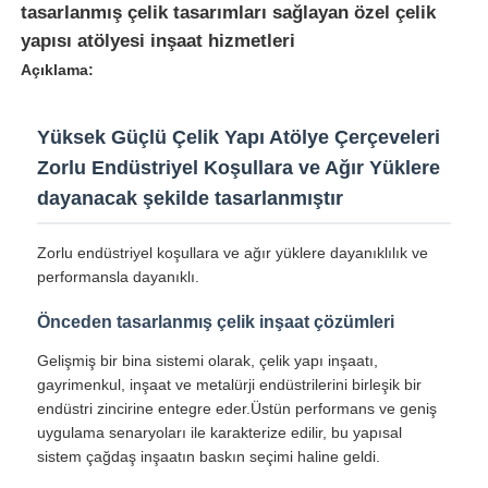
tasarlanmış çelik tasarımları sağlayan özel çelik
yapısı atölyesi inşaat hizmetleri
Açıklama:
Yüksek Güçlü Çelik Yapı Atölye Çerçeveleri
Zorlu Endüstriyel Koşullara ve Ağır Yüklere
dayanacak şekilde tasarlanmıştır
Zorlu endüstriyel koşullara ve ağır yüklere dayanıklılık ve
performansla dayanıklı.
Önceden tasarlanmış çelik inşaat çözümleri
Ana sayfa
Gelişmiş bir bina sistemi olarak, çelik yapı inşaatı,
gayrimenkul, inşaat ve metalürji endüstrilerini birleşik bir
endüstri zincirine entegre eder.Üstün performans ve geniş
Ürünler
uygulama senaryoları ile karakterize edilir, bu yapısal
sistem çağdaş inşaatın baskın seçimi haline geldi.
Hakkımızda