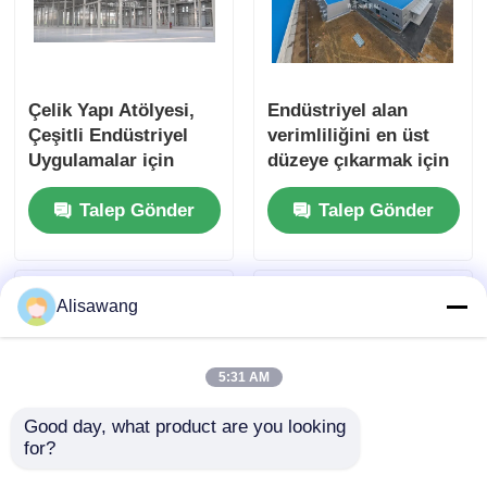
Çelik Yapı Atölyesi,
Endüstriyel alan
Çeşitli Endüstriyel
verimliliğini en üst
Uygulamalar için
düzeye çıkarmak için
Tasarım ve İnşaat
özelleştirilebilir
Talep Gönder
Talep Gönder
Hizmetleri
önceden tasarlanmış
çelik çözümleri ile
dayanıklı çelik yapısı
Atölyesi inşası
Alisawang
5:31 AM
Good day, what product are you looking 
for?