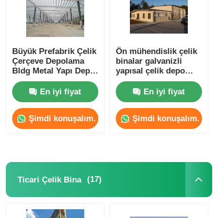
Büyük Prefabrik Çelik
Ön mühendislik çelik
Çerçeve Depolama
binalar galvanizli
Bldg Metal Yapı Depo
yapısal çelik depo
Prefabrik Atölyesi
depoları imalatı
En iyi fiyat
En iyi fiyat
Şimdi konuşalım.
Şimdi konuşalım.
(17)
Ticari Çelik Bina