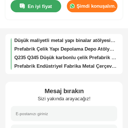
Şimdi konuşalım.
En iyi fiyat
Metal Depo Çözümü Çelik Yapı Binası Güvenli ve Endüstriyel Depolama Sağlar
Fabrika turu
Çelik Yapı Bina Metal Depo Tesisi Teklif Ve Güvenli Endüstriyel Depolama
Çatı Kaplama Malzemesi 0.4mm 0.5mm 0.6mm Kalınlık Renkli Kaplamalı Plaka
Kalite kontrol
Düşük maliyetli metal yapı binalar atölyesi hangar çelik çerçeve önceden üretilmiş
Prefabrik Çelik Yapı Depolama Depo Atölyesi Hangar Ofis Binası
Q235 Q345 Düşük karbonlu çelik Prefabrik çelik yapısı Bina H Çerçeve İnşaatı
Bize ulaşın
Prefabrik Endüstriyel Fabrika Metal Çerçeve Pre Mühendislik Modüler Çelik Binalar
Özel tasarlanmış çok katlı prefabrik hafif çelik yapı binası
Teklif isteği
Uzun Açıklıklı Çelik Yapı Uçak Hangarı Terminali Ağır Çelik Yapı İnşaatı
Q235 Q345B Ağır Hizmet Çelik Yapı Uçak Hangarı Çevre Dostu Kullanım İçin
Hafif çelik prefabrik ev
Mesaj bırakın
Modüler Prefabrik Çelik Yapı Uçak Asmacı Depolama Depo
Sizi yakında arayacağız!
Yüksek katlı prefabrik ev yapı çerçevesi inşaat otel çelik yapısı
Çelik Yapı Binası
Modern Yüksek Yüksek Ticari Çelik Bina Prefab Çelik Yapı Otel Okul Hastanesi
Model Prefabrik Ticari Çelik Bina Çok Katlı Otel Ofis Binası
çelik yapı atölyesi