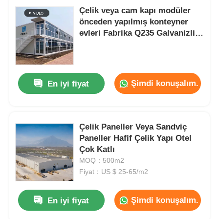
Çelik veya cam kapı modüler
önceden yapılmış konteyner
evleri Fabrika Q235 Galvanizli
çelik EPS paneli
Şimdi konuşalım.
En iyi fiyat
Çelik Paneller Veya Sandviç
Paneller Hafif Çelik Yapı Otel
Çok Katlı
MOQ：500m2
Fiyat：US $ 25-65/m2
Şimdi konuşalım.
En iyi fiyat