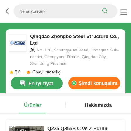
Qingdao Zhongbo Steel Structure Co.,
Ltd
No. 178, Shuangyuan Road, Jihongtan Sub-
district, Chengyang District, Qingdao City,
Shandong Province
5.0
Onaylı tedarikçi
Şimdi konuşalım.
En iyi fiyat
Ürünler
Hakkımızda
Q235 Q355B C ve Z Purlin