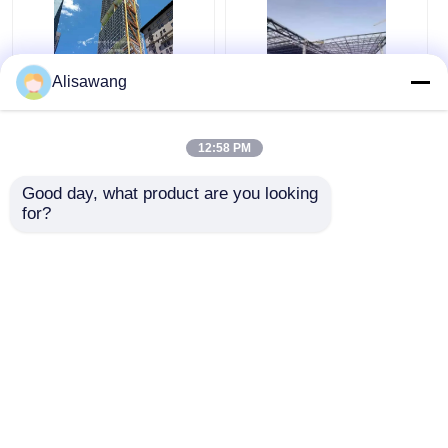
Alisawang
Modern Yüksek
Yüksek katlı prefabrik
Yüksek Ticari Çelik
çelik yapısı Modern
12:58 PM
Bina Prefab Çelik
Otel Okul Hastanesi
Yapı Otel Okul
Good day, what product are you looking 
Hastanesi
En iyi fiyat
En iyi fiyat
for?
Şimdi konuşalım.
Şimdi konuşalım.
Daha fazla göster
Ana sayfa
Hakkımızda
Bize ulaşın
Desktop Site