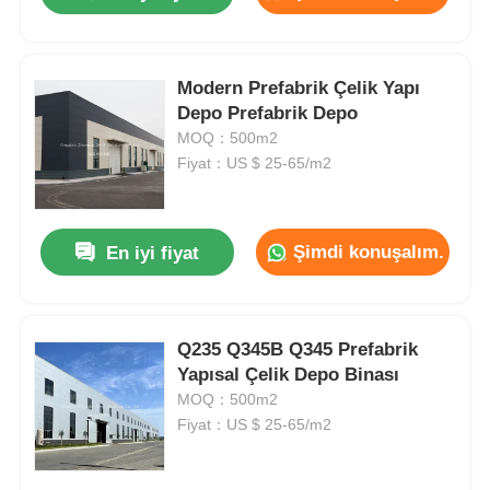
Modern Prefabrik Çelik Yapı
Depo Prefabrik Depo
MOQ：500m2
Fiyat：US $ 25-65/m2
Şimdi konuşalım.
En iyi fiyat
Ana sayfa
Q235 Q345B Q345 Prefabrik
Yapısal Çelik Depo Binası
MOQ：500m2
Ürünler
Fiyat：US $ 25-65/m2
Hakkımızda