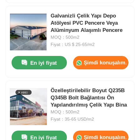
Galvanizli Çelik Yapı Depo
Atölyesi PVC Pencere Veya
Alüminyum Alaşımlı Pencere
MOQ：500m2
Fiyat：US $ 25-65/m2
Şimdi konuşalım.
En iyi fiyat
Özelleştirilebilir Boyut Q235B
Q345B Bolt Bağlantısı Ön
Yapılandırılmış Çelik Yapı Bina
MOQ：500m2
Fiyat：35-65 USD/m2
Şimdi konuşalım.
En iyi fiyat