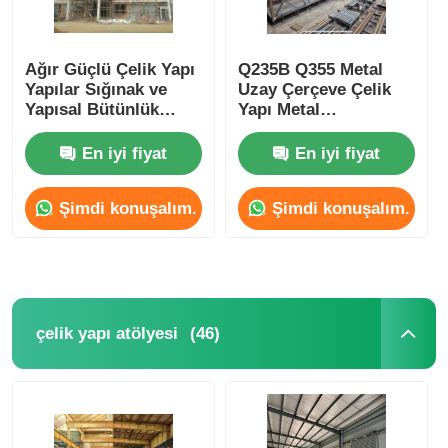
Ağır Güçlü Çelik Yapı
Q235B Q355 Metal
Yapılar Sığınak ve
Uzay Çerçeve Çelik
Yapısal Bütünlük
Yapı Metal
Sağlayan Yapılar
Fabrikasyon Binalar
Ticari
En iyi fiyat
En iyi fiyat
Şimdi konuşalım.
Şimdi konuşalım.
(46)
çelik yapı atölyesi