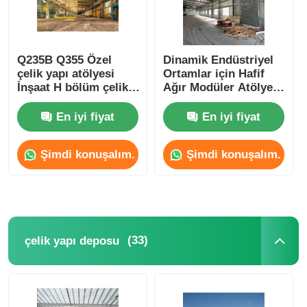
Q235B Q355 Özel
Dinamik Endüstriyel
çelik yapı atölyesi
Ortamlar için Hafif
İnşaat H bölüm çelik
Ağır Modüler Atölye
sütunlar
Çelik Yapısı
En iyi fiyat
En iyi fiyat
Şimdi konuşalım.
Şimdi konuşalım.
(33)
çelik yapı deposu