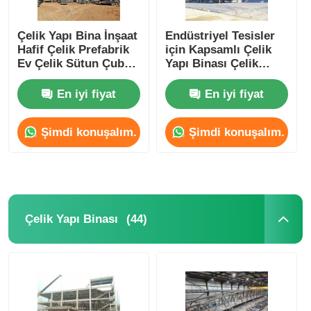
Çelik Yapı Binası İnşaatı
Çelik Yapı Bina İnşaat
Endüstriyel Tesisler
Hafif Çelik Prefabrik
için Kapsamlı Çelik
Ev Çelik Sütun Çubuk
Yapı Binası Çelik
C Z Purlin
Sandviç Paneller
Toz Boyalı Çelik Yapı
En iyi fiyat
En iyi fiyat
Şimdi konuşalım.
Şimdi konuşalım.
(44)
Çelik Yapı Binası