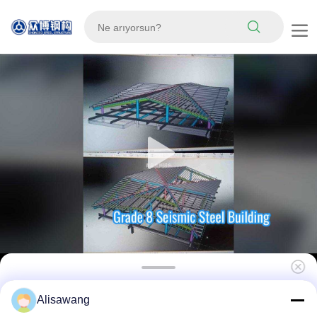
8. Sınıf Sismik Çok Katlı Prefabrik Çelik Yapı
Alisawang
Ofis Binası Otel Okul Çerçeve İnşaatı