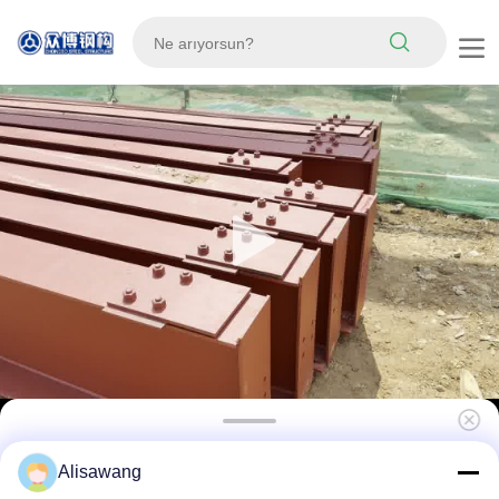
Çelik Yapı Depo Metal Çerçeve Bina Yüksek
Alisawang
Güçlü ve Uzun Hizmet Süresi ile Endüstriyel