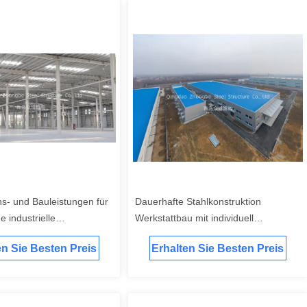
ns- und Bauleistungen für
Dauerhafte Stahlkonstruktion
 industrielle
Werkstattbau mit individuell
en
angepassten Stahllösungen zur
en Sie Besten Preis
Erhalten Sie Besten Preis
Maximierung der Effizienz von
Industrieflächen