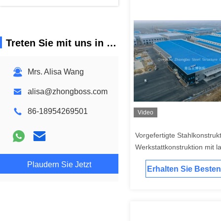
Treten Sie mit uns in Verbindung
Mrs. Alisa Wang
alisa@zhongboss.com
86-18954269501
Video
Vorgefertigte Stahlkonstrukt
Werkstattkonstruktion mit l
und anpassbaren Stahllösu
Plaudern Sie Jetzt
Erhalten Sie Besten
Optimierung von Industrief