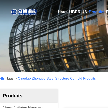
Haus
ÜBER US
Produits
E
Haus
>
Qingdao Zhongbo Steel Structure Co., Ltd Produits
Produits
Vorgefertigtes Haus aus