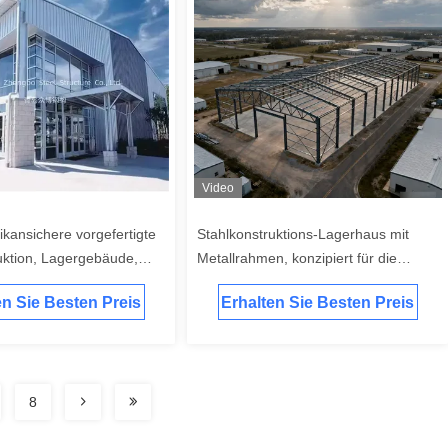
Video
kansichere vorgefertigte
Stahlkonstruktions-Lagerhaus mit
uktion, Lagergebäude,
Metallrahmen, konzipiert für die
kter Rahmen, Windlast
industrielle Lagerung mit hoher
en Sie Besten Preis
Erhalten Sie Besten Preis
Festigkeit und langer Lebensdauer
8