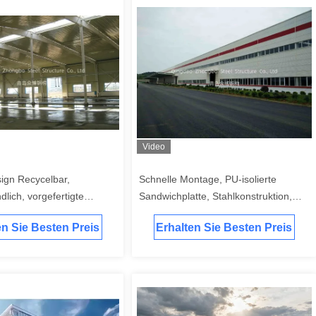
Video
ign Recycelbar,
Schnelle Montage, PU-isolierte
lich, vorgefertigte
Sandwichplatte, Stahlkonstruktion,
uktion Flugzeughangar
Kühlhaus, vorgefertigtes Gebäude mit
en Sie Besten Preis
Erhalten Sie Besten Preis
ISO zertifiziert
Schraubverbindung