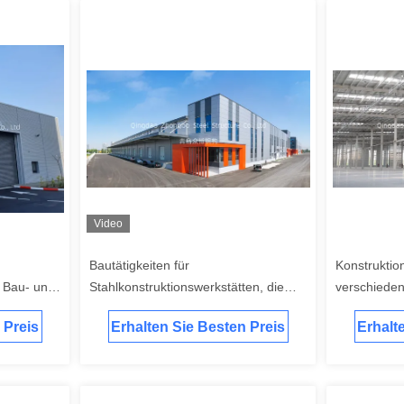
Video
Bautätigkeiten für
Konstruktio
t Bau- und
Stahlkonstruktionswerkstätten, die
verschiedene
ür den
vorgefertigte Stahlkonstruktionen für
Anwendung
 Preis
Erhalten Sie Besten Preis
Erhalt
en
eine dauerhafte und industrielle
Raumnutzung anbieten