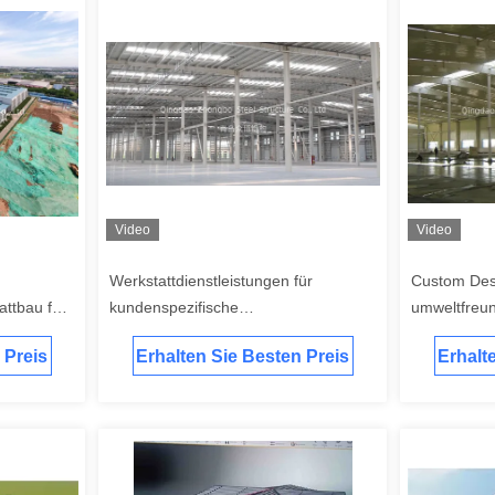
Video
Video
Werkstattdienstleistungen für
Custom Des
attbau für
kundenspezifische
umweltfreund
nen mit
Stahlkonstruktionen, die vorgefertigte
Stahlkonstr
 Preis
Erhalten Sie Besten Preis
Erhalt
würfen für
Stahlkonstruktionen für lange
Gebäude CE 
Haltbarkeit und Platzangebot
bereitstellen