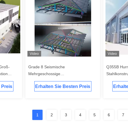
Video
Video
Groß-
Grade 8 Seismische
Q355B Hurri
ktion
Mehrgeschossige
Stahlkonstr
5B
Fertigstahlkonstruktion Bürogebäude
feuerverzin
 Preis
Erhalten Sie Besten Preis
Erhalt
Hotel Schulrahmen Bau
300 km/h
1
2
3
4
5
6
7