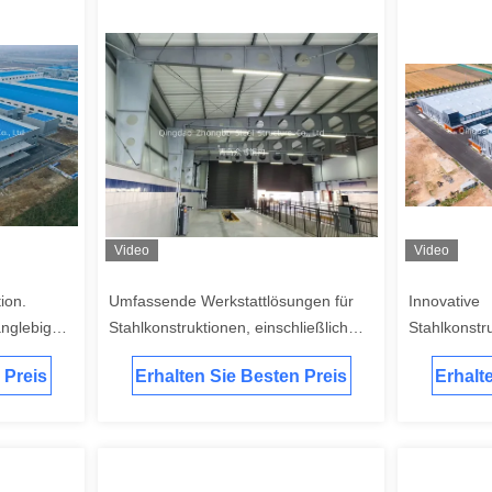
Video
Video
ion.
Umfassende Werkstattlösungen für
Innovative
anglebigen
Stahlkonstruktionen, einschließlich
Stahlkonstr
ngen zur
Entwurfsfertigung und
und Bautech
 Preis
Erhalten Sie Besten Preis
Erhalt
lächen
Montagedienstleistungen vor Ort
verbesserte 
Sicherheit