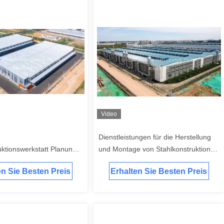
Video
Dienstleistungen für die Herstellung
uktionswerkstatt Planungs-
und Montage von Stahlkonstruktionen
niken für eine
für robuste industrielle und
en Sie Besten Preis
Erhalten Sie Besten Preis
strukturelle Integrität und
kommerzielle Anwendungen