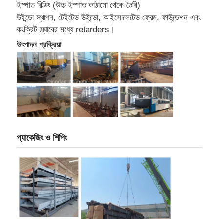
ইস্পাত বিল্ডিং (উচ্চ ইস্পাত কাঠামো থেকে তৈরি)
উইন্ডো স্থাপন, টেইটেড উইন্ডো, আইসোলেটেড ফ্রেম, ফাউন্ডেশন এবং
কংক্রিট স্ল্যাবের মধ্যে retarders।
উৎপাদন প্রক্রিয়া
প্যাকেজিং ও শিপিং