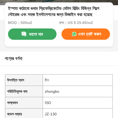
ইস্পাত কাঠামো গুদাম প্রিফেব্রিকেটেড মেটাল বিল্ডিং বিভিন্ন শিল্পে
স্টোরেজ এবং সহজ ইনস্টলেশনের জন্য ডিজাইন করা হয়েছে
MOQ：500m2
মূল্য：US $ 25-65/m2
এখন চ্যাট করুন
ভালো দাম
পণ্যের বর্ণনা
উৎপত্তি স্থল
চীন
পরিচিতিমুলক নাম
zhongbo
সাক্ষ্যদান
ISO
মডেল নম্বার
JZ-130