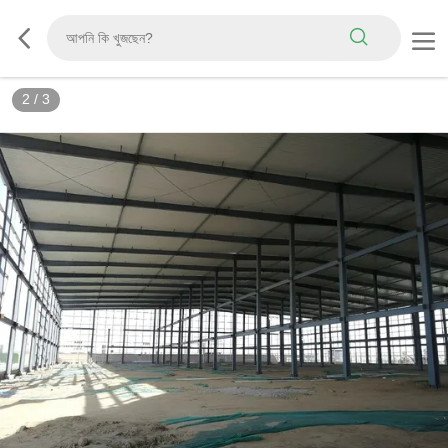
2
/
3