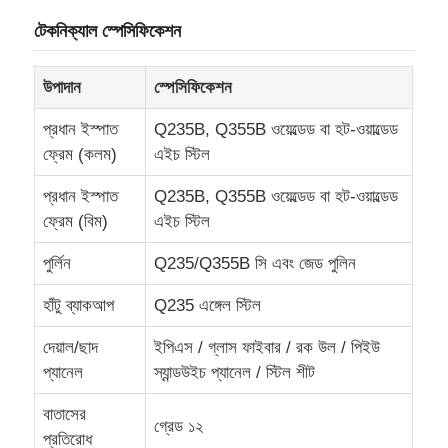
টেকনিক্যাল স্পেসিফিকেশন
কারখানা ভ্রমণ
উপাদান
স্পেসিফিকেশন
মান নিয়ন্ত্রণ
প্রধান ইস্পাত
Q235B, Q355B ওয়েল্ডেড বা হট-ওয়াল্ডেড
ফ্রেম (কলম)
এইচ স্টিল
আমাদের সাথে যোগাযোগ করুন
প্রধান ইস্পাত
Q235B, Q355B ওয়েল্ডেড বা হট-ওয়াল্ডেড
ফ্রেম (বিম)
এইচ স্টিল
উদ্ধৃতির জন্য আবেদন
পুর্লিন
Q235/Q355B সি এবং জেড পুলিন
হাঁটু ব্যাকআপ
Q235 এঙ্গেল স্টিল
হালকা ইস্পাত প্রিফ্যাব হাউস
দেয়াল/ছাদ
ইপিএস / গ্লাস ফাইবার / রক উল / পিইউ
প্যানেল
স্যান্ডউইচ প্যানেল / স্টিল শীট
ইস্পাত স্ট্রাকচার বিল্ডিং
বাতাসের
গ্রেড ১২
ইস্পাত কাঠামো কর্মশালা
প্রতিরোধ