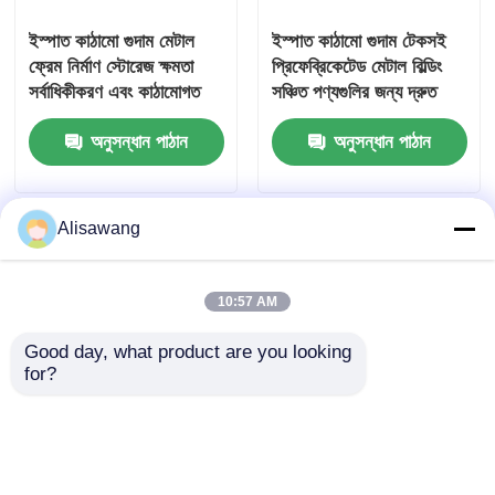
ইস্পাত কাঠামো গুদাম মেটাল
ইস্পাত কাঠামো গুদাম টেকসই
ফ্রেম নির্মাণ স্টোরেজ ক্ষমতা
প্রিফেব্রিকেটেড মেটাল বিল্ডিং
সর্বাধিকীকরণ এবং কাঠামোগত
সঞ্চিত পণ্যগুলির জন্য দ্রুত
স্থিতিশীলতা নিশ্চিত করার জন্য
ইনস্টলেশন এবং সুরক্ষা প্রদান
অনুসন্ধান পাঠান
অনুসন্ধান পাঠান
ডিজাইন করা
করে
Alisawang
10:57 AM
Good day, what product are you looking 
for?
ইস্পাত কাঠামো গুদাম কীটপতঙ্গ
প্রি-ইঞ্জিনিয়ারিং ইন্ডাস্ট্রিয়াল
ছাঁচ এবং আগুন ঝুঁকি সংরক্ষিত
বিল্ডিং আইএসও ৯০০১ প্রিফ্যাব
পণ্য এবং জায় সম্পদ রক্ষা
মডুলার নির্মাণ