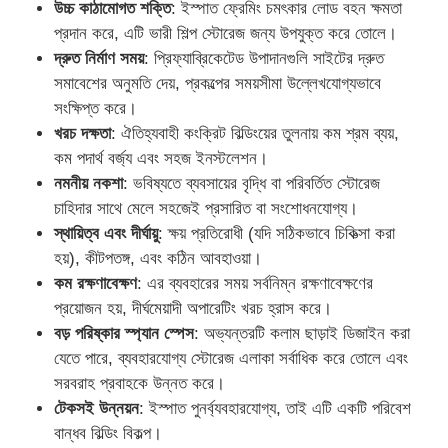
উচ্চ কাঠামোগত শক্তি
: ইস্পাত ফ্রেমিং চমৎকার লোড বহন ক্ষমতা
প্রদান করে, এটি ভারী শিল্প স্টোরেজ জন্য উপযুক্ত করে তোলে।
দ্রুত নির্মাণ সময়
: প্রিফ্যাব্রিকেটেড উপাদানগুলি সাইটের দ্রুত
সমাবেশের অনুমতি দেয়, প্রকল্পের সময়সীমা উল্লেখযোগ্যভাবে
সংক্ষিপ্ত করে।
খরচ দক্ষতা
: ঐতিহ্যবাহী কংক্রিট বিল্ডিংয়ের তুলনায় কম শ্রম ব্যয়,
কম পদার্থ বর্জ্য এবং সহজ ইনস্টলেশন।
নমনীয় নকশা
: ভবিষ্যতে ব্যবসায়ের বৃদ্ধি বা পরিবর্তিত স্টোরেজ
চাহিদার সাথে মেলে সহজেই প্রসারিত বা সংশোধনযোগ্য।
স্থায়িত্ব এবং দীর্ঘায়ু
: ক্ষয় প্রতিরোধী (যদি সঠিকভাবে চিকিত্সা করা
হয়), কীটপতঙ্গ, এবং কঠিন আবহাওয়া।
কম রক্ষণাবেক্ষণ
: এর ব্যবহারের সময় সর্বনিম্ন রক্ষণাবেক্ষণের
প্রয়োজন হয়, দীর্ঘমেয়াদী অপারেটিং খরচ হ্রাস করে।
বাড়ি
বড় পরিষ্কার স্প্যান স্পেস
: অভ্যন্তরটি কলাম ছাড়াই ডিজাইন করা
যেতে পারে, ব্যবহারযোগ্য স্টোরেজ এলাকা সর্বাধিক করে তোলে এবং
পণ্য
সরবরাহ প্রবাহকে উন্নত করে।
টেকসই উন্নয়ন
: ইস্পাত পুনর্ব্যবহারযোগ্য, তাই এটি একটি পরিবেশ
বান্ধব বিল্ডিং বিকল্প।
আমাদের সম্পর্কে