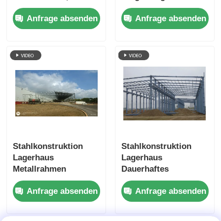
konzipiert für die
Metallgebäude Ideal
Anfrage absenden
Anfrage absenden
industrielle Lagerung
für industrielle
mit hoher Festigkeit
Lagerwerkstätten und
und langer
gewerbliche
Lebensdauer
Lagerhallen
Stahlkonstruktion
Stahlkonstruktion
Lagerhaus
Lagerhaus
Metallrahmen
Dauerhaftes
Konstruktion zur
vorgefertigtes
Anfrage absenden
Anfrage absenden
Maximierung der
Metallgebäude, das
Lagerkapazität und
eine schnelle
zur Gewährleistung
Installation und den