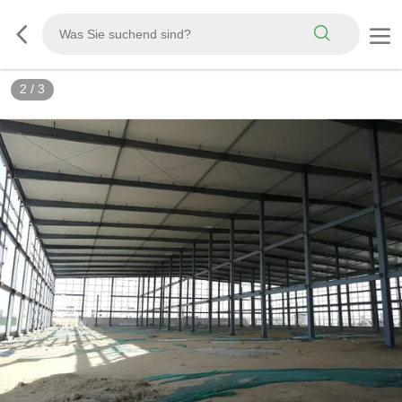
3
/
3