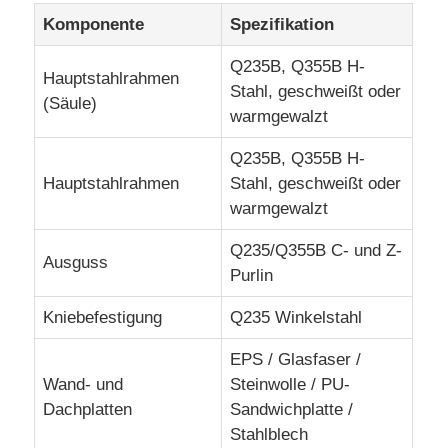
Komponente
Spezifikation
Stahlkonstruktionslager
Q235B, Q355B H-
Hauptstahlrahmen
Stahl, geschweißt oder
(Säule)
warmgewalzt
Stahlgewerbe
Q235B, Q355B H-
Bergbaustrukturen
Hauptstahlrahmen
Stahl, geschweißt oder
warmgewalzt
Stahlkonstruktion Flugzeughänger
Q235/Q355B C- und Z-
Ausguss
Purlin
Stahlbaustoff
Kniebefestigung
Q235 Winkelstahl
EPS / Glasfaser /
Stahlkonstruktions-Geflügelstall
Wand- und
Steinwolle / PU-
Dachplatten
Sandwichplatte /
Stahlkonstruktion Wasserbehälter Turm
Stahlblech