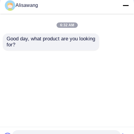
der Strukturstabilität
Schutz von
Alisawang
gelagerten Gütern
bietet
6:32 AM
Good day, what product are you looking 
for?
Stahlkonstruktion
Vorgefertigtes
Lager bietet eine
Industriegebäude
überlegene
ISO9001 Modularbau
Widerstandsfähigkeit
Anfrage absenden
Anfrage absenden
gegen Schädlinge,
Schimmel und
Brandgefahren
Schutz der gelagerten
Startseite
Über uns
Kontakt
Desktop Site
Produkte und
Sitemap
Privacy policy
Lagerbestände
Qualität
Vorgefertigtes Haus aus Leichtstahl
China