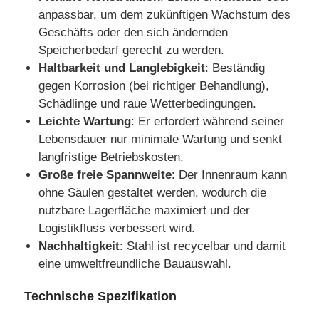
anpassbar, um dem zukünftigen Wachstum des
Geschäfts oder den sich ändernden
Fabrik Tour
Speicherbedarf gerecht zu werden.
Haltbarkeit und Langlebigkeit
: Beständig
gegen Korrosion (bei richtiger Behandlung),
Qualitätskontrolle
Schädlinge und raue Wetterbedingungen.
Leichte Wartung
: Er erfordert während seiner
Kontakt
Lebensdauer nur minimale Wartung und senkt
langfristige Betriebskosten.
Große freie Spannweite
: Der Innenraum kann
Referenzen
ohne Säulen gestaltet werden, wodurch die
nutzbare Lagerfläche maximiert und der
Vorgefertigtes Haus aus Leichtstahl
Logistikfluss verbessert wird.
Nachhaltigkeit
: Stahl ist recycelbar und damit
eine umweltfreundliche Bauauswahl.
Stahlkonstruktionsgebäude
Technische Spezifikation
Stahlkonstruktionswerkstatt