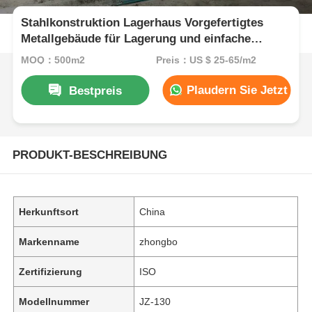
Stahlkonstruktion Lagerhaus Vorgefertigtes
Metallgebäude für Lagerung und einfache
Installation in verschiedenen Branchen
MOQ：500m2
Preis：US $ 25-65/m2
Plaudern Sie Jetzt
Bestpreis
PRODUKT-BESCHREIBUNG
Herkunftsort
China
Markenname
zhongbo
Zertifizierung
ISO
Modellnummer
JZ-130