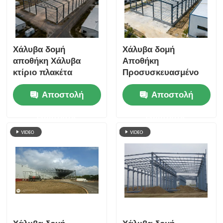
Χάλυβα δομή
Χάλυβα δομή
αποθήκη Χάλυβα
Αποθήκη
κτίριο πλακέτα
Προσυσκευασμένο
σχεδιασμένο για
μεταλλικό κτίριο
Αποστολή
Αποστολή
βιομηχανική
Ιδανικό για
αποθήκευση με
βιομηχανικά
ερώτησης
ερώτησης
υψηλή αντοχή και
εργαστήρια
μακρά διάρκεια ζωής
αποθήκευσης και
εμπορικές αποθήκες