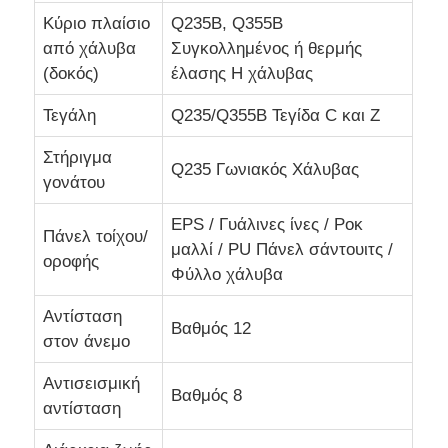
Κύριο πλαίσιο
Q235B, Q355B
από χάλυβα
Συγκολλημένος ή θερμής
Κατασκευή κτιρίου δομής χάλυβα
(δοκός)
έλασης H χάλυβας
Δομή από χάλυβα επικαλυμμένη με σκόνη
Τεγάλη
Q235/Q355B Τεγίδα C και Z
Στήριγμα
Q235 Γωνιακός Χάλυβας
γονάτου
EPS / Γυάλινες ίνες / Ροκ
Πάνελ τοίχου/
μαλλί / PU Πάνελ σάντουιτς /
οροφής
Φύλλο χάλυβα
Αντίσταση
Βαθμός 12
στον άνεμο
Αντισεισμική
Βαθμός 8
αντίσταση