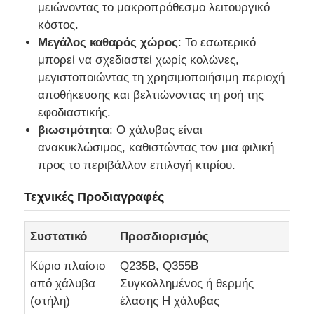
μειώνοντας το μακροπρόθεσμο λειτουργικό
κόστος.
αποθήκη μεταλλικών κατασκευών
Μεγάλος καθαρός χώρος
: Το εσωτερικό
μπορεί να σχεδιαστεί χωρίς κολώνες,
μεγιστοποιώντας τη χρησιμοποιήσιμη περιοχή
Εμπορικά κτίρια από χάλυβα
αποθήκευσης και βελτιώνοντας τη ροή της
εφοδιαστικής.
Δομές Εξόρυξης
βιωσιμότητα
: Ο χάλυβας είναι
ανακυκλώσιμος, καθιστώντας τον μια φιλική
προς το περιβάλλον επιλογή κτιρίου.
Αεροδρόμιο από χαλύβδινη κατασκευή
Τεχνικές Προδιαγραφές
Χάλυβα δομικό υλικό
Συστατικό
Προσδιορισμός
Πτηνοτροφείο από χάλυβα
Κύριο πλαίσιο
Q235B, Q355B
από χάλυβα
Συγκολλημένος ή θερμής
(στήλη)
έλασης H χάλυβας
Σιδηροδρομική δομή Πύργος δεξαμενής νερού