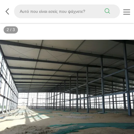
3
/
3