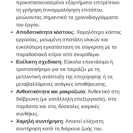
προκατασκευασμένα εξαρτήματα επιτρέπουν
τη γρήγορη συναρμολόγηση επιτόπου,
Γύρος εργοστασίων
μειώνοντας σημαντικά τα χρονοδιαγράμματα
του έργου.
Αποδοτικότητα κόστους
: Χαμηλότερο κόστος
Ποιοτικός έλεγχος
εργασίας, μειωμένη σπατάλη υλικών και
ευκολότερη εγκατάσταση σε σύγκριση με τα
παραδοσιακά κτίρια από σκυρόδεμα.
επαφή
Ευέλικτη σχεδίαση
: Εύκολα επεκτάσιμο ή
τροποποιήσιμο για να ταιριάζει με τη
Ζητήστε ένα απόσπασμα
μελλοντική ανάπτυξη της επιχείρησης ή τις
μεταβαλλόμενες ανάγκες αποθήκευσης.
Ανθεκτικότητα και μακροζωία
: Ανθεκτικό στη
Προετοιμασμένο σπίτι από ελαφρά χάλυβα
διάβρωση (με κατάλληλη επεξεργασία), στα
παράσιτα και στις δύσκολες καιρικές
Κτίριο Μεταλλικών Κατασκευών
συνθήκες.
Χαμηλή συντήρηση
: Απαιτεί ελάχιστη
συντήρηση κατά τη διάρκεια ζωής του,
εργαστήριο μεταλλικών κατασκευών