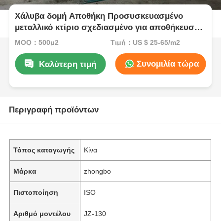
Χάλυβα δομή Αποθήκη Προσυσκευασμένο
μεταλλικό κτίριο σχεδιασμένο για αποθήκευση
και εύκολη εγκατάσταση σε διάφορες
MOQ：500μ2
Τιμή：US $ 25-65/m2
βιομηχανίες
Συνομιλία τώρα
Καλύτερη τιμή
Περιγραφή προϊόντων
Τόπος καταγωγής
Κίνα
Μάρκα
zhongbo
Πιστοποίηση
ISO
Αριθμό μοντέλου
JZ-130