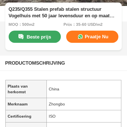
Q235/Q355 Stalen prefab stalen structuur
Vogelhuis met 50 jaar levensduur en op maat
gemaakte ontwerp
MOQ：500m2
Prijs：35-60 USD/m2
Praatje Nu
Beste prijs
PRODUCTOMSCHRIJVING
Plaats van
China
herkomst
Merknaam
Zhongbo
Certificering
ISO