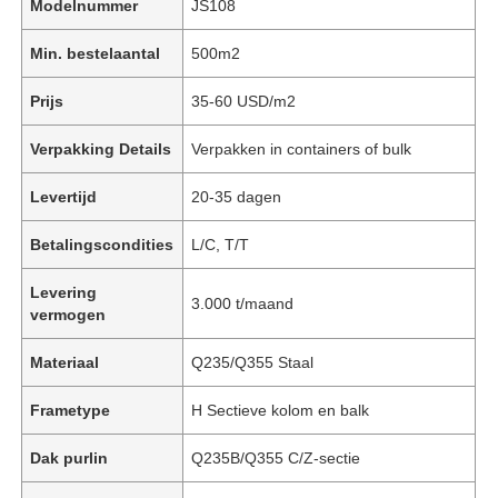
Modelnummer
JS108
Min. bestelaantal
500m2
Prijs
35-60 USD/m2
Verpakking Details
Verpakken in containers of bulk
Levertijd
20-35 dagen
Betalingscondities
L/C, T/T
Levering
3.000 t/maand
vermogen
Materiaal
Q235/Q355 Staal
Frametype
H Sectieve kolom en balk
Dak purlin
Q235B/Q355 C/Z-sectie