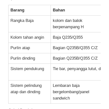
Barang
Bahan
Rangka Baja
kolom dan balok
berpenampang H
Kolom tahan angin
Baja Q235/Q355
Purlin atap
Bagian Q235B/Q355 C/Z
Purlin dinding
Bagian Q235B/Q355 C/Z
Sistem pendukung
Tie bar, penyangga lutut, dll.
Rumah
Sistem pelindung
Lembaran baja
atap dan dinding
bergelombang/panel
Produk
sandwich
Tentang kita