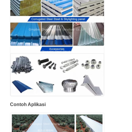
gudang struktur baja
Bangunan baja komersial
Struktur Pertambangan
Gedung Pesawat Struktur Baja
Bahan Struktural Baja
Contoh Aplikasi
Struktur baja Rumah unggas
Struktur baja Menara Tangki Air