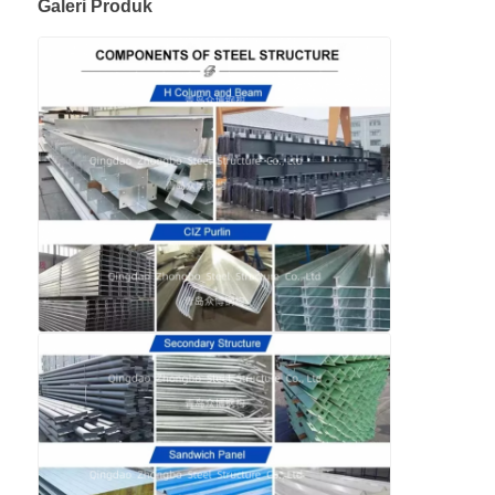
Galeri Produk
Wisata pabrik
Kontrol kualitas
Hubungi kami
Quote request suatu
Rumah Prefabrikasi Baja Ringan
Bangunan Struktur Baja
bengkel struktur baja