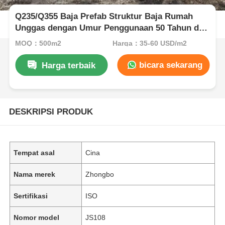
Q235/Q355 Baja Prefab Struktur Baja Rumah
Unggas dengan Umur Penggunaan 50 Tahun dan
Desain Khusus
MOQ：500m2
Harga：35-60 USD/m2
bicara sekarang
Harga terbaik
DESKRIPSI PRODUK
Tempat asal
Cina
Nama merek
Zhongbo
Sertifikasi
ISO
Nomor model
JS108