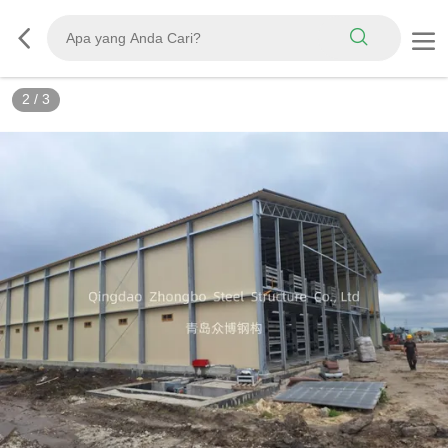
2
/
3