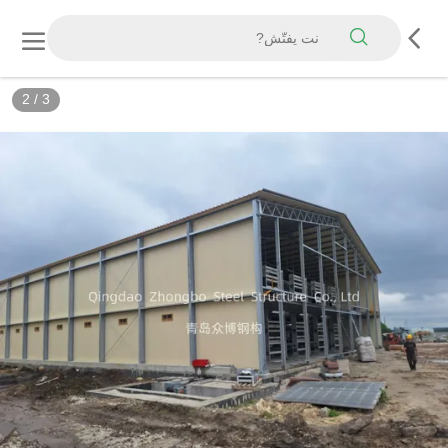
2
/
3