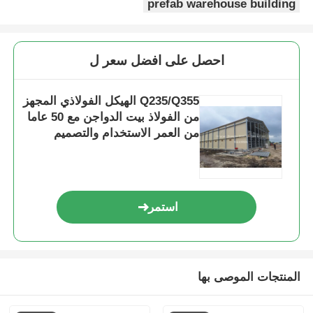
prefab warehouse building
احصل على افضل سعر ل
Q235/Q355 الهيكل الفولاذي المجهز
من الفولاذ بيت الدواجن مع 50 عاما
من العمر الاستخدام والتصميم
المخصص
استمر
المنتجات الموصى بها