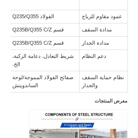
عمود مقاوم للرياح
الفولاذ Q235/Q355
مدادة السقف
قسم Q235B/Q355 C/Z
مدادة الجدار
قسم Q235B/Q355 C/Z
دعم النظام
شريط التعادل، دعامة الركبة،
الخ.
نظام حماية السقف
صفائح الفولاذ المموجة/لوحة
والجدار
الساندويتش
منزل
معرض المنتجات
المنتجات
حول بنا